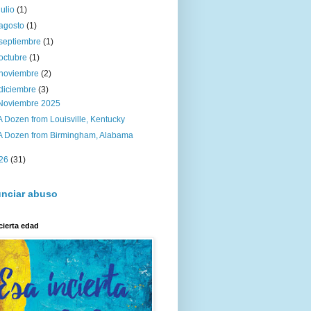
julio
(1)
agosto
(1)
septiembre
(1)
octubre
(1)
noviembre
(2)
diciembre
(3)
Noviembre 2025
A Dozen from Louisville, Kentucky
A Dozen from Birmingham, Alabama
26
(31)
nciar abuso
cierta edad