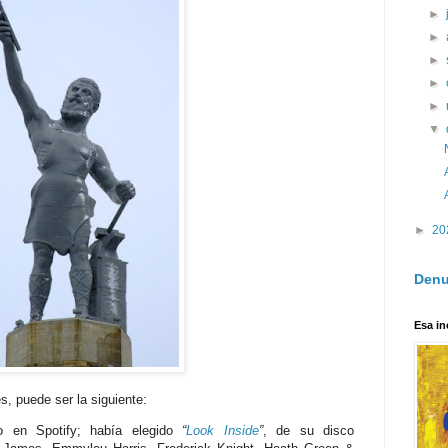
►
►
►
►
►
▼
►
20
Denu
Esa in
s, puede ser la siguiente:
 en Spotify; había elegido
“
Look Inside
”
, de su disco