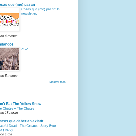
sas que (me) pasan
Cosas que (me) pasan: la
newsletter.
ce 4 meses
ndandos
ZGZ
ce 5 meses
Mostrar todo
n't Eat The Yellow Snow
e Chutes – The Chutes
ce 18 horas
scos que deberían existir
ateful Dead - The Greatest Story Ever
ld (1972)
ce 1 día