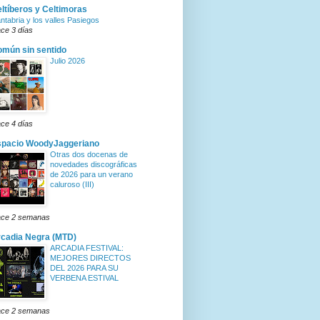
ltíberos y Celtimoras
ntabria y los valles Pasiegos
ce 3 días
mún sin sentido
Julio 2026
ce 4 días
spacio WoodyJaggeriano
Otras dos docenas de
novedades discográficas
de 2026 para un verano
caluroso (III)
ce 2 semanas
cadia Negra (MTD)
ARCADIA FESTIVAL:
MEJORES DIRECTOS
DEL 2026 PARA SU
VERBENA ESTIVAL
ce 2 semanas