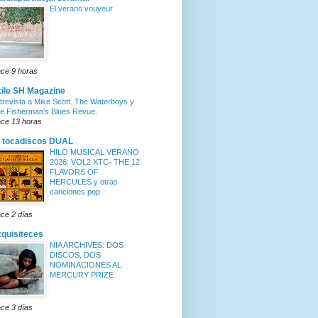
El verano vouyeur
ce 9 horas
ile SH Magazine
trevista a Mike Scott. The Waterboys y
e Fisherman’s Blues Revue.
ce 13 horas
 tocadiscos DUAL
HILO MUSICAL VERANO
2026: VOL2 XTC- THE 12
FLAVORS OF
HERCULES y otras
canciones pop
ce 2 días
quisiteces
NIA ARCHIVES: DOS
DISCOS, DOS
NOMINACIONES AL
MERCURY PRIZE.
ce 3 días