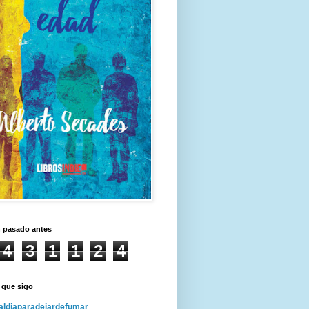
n pasado antes
4
3
1
1
2
4
 que sigo
ldiaparadejardefumar