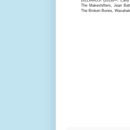
BILLIARDS! (2019)—, Early
The Makeshifters, Jean Batt
The Broken Bones, Waxahat