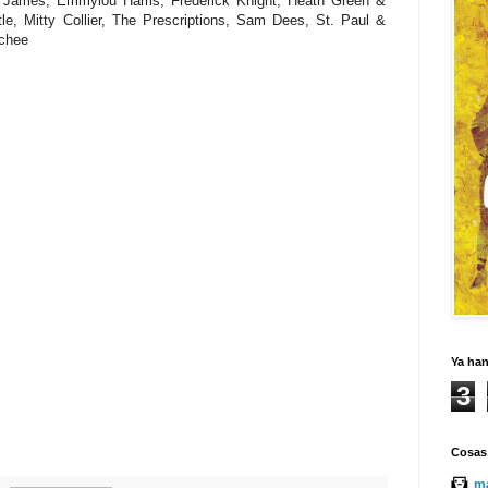
 James, Emmylou Harris, Frederick Knight, Heath Green &
le, Mitty Collier, The Prescriptions, Sam Dees, St. Paul &
chee
Ya ha
3
Cosas
ma