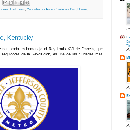
ciones
,
Carl Lewis
,
Condoleezza Rice
,
Courteney Cox
,
Dozen
,
Ha
le, Kentucky
Ex
En
Th
 y nombrada en homenaje al Rey Louis XVI de Francia, que
Ha
s seguidores de la Revolución, es una de las ciudades más
Mi
Ha
Ex
Ha