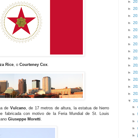
►
20
►
20
►
20
►
20
►
20
►
20
►
20
►
20
►
20
za Rice
, o
Courteney Cox
.
►
20
►
20
►
20
►
20
►
20
▼
20
►
tua de
Vulcano
, de 17 metros de altura, la estatua de hierro
e fabricada con motivo de la Feria Mundial de St. Louis
►
liano
Giuseppe Moretti
.
►
►
►