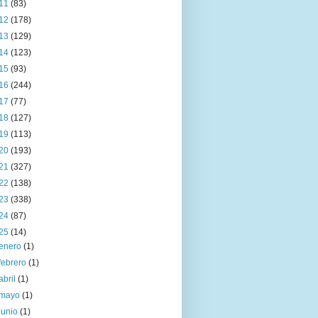
11
(83)
12
(178)
13
(129)
14
(123)
15
(93)
16
(244)
17
(77)
18
(127)
19
(113)
20
(193)
21
(327)
22
(138)
23
(338)
24
(87)
25
(14)
enero
(1)
febrero
(1)
abril
(1)
mayo
(1)
junio
(1)