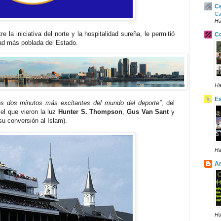
Ce
Ca
Ha
e la iniciativa del norte y la hospitalidad sureña, le permitió
Co
dad más poblada del Estado.
Ha
E
os dos minutos más excitantes del mundo del deporte”
, del
 el que vieron la luz
Hunter S. Thompson
,
Gus Van Sant
y
 su conversión al Islam).
Ha
Ar
Ha