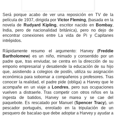
Será porque acabo de ver una reposición en TV de la
película de 1937, dirigida por
Victor Fleming
, (basada en la
novela de
Rudyard Kipling
, escritor nacido en
Bombay
,
India, pero de nacionalidad británica), pero no dejo de
encontrar conexiones entre La vida de Pi y Capitanes
intrépidos.
Rápidamente resumo el argumento: Harvey (
Freddie
Bartholomew
) es un niño, mimado y consentido por un
padre que, tras enviudar, se centra en la dirección de su
emporio empresarial y desatiende la educación de su hijo
que, asistiendo a colegios de postín, utiliza su asignación
económica para sobornar a compañeros y profesores. Tras
conocer la realidad, el padre pide (obliga) a Harvey que le
acompañe en un viaje a
Londres
, pero sus ocupaciones
vuelven a distraerle. Tras competir con otros niños en la
ingesta de batidos, Harvey se marea y se cae del
paquebote. Es rescatado por Manuel (
Spencer Tracy
), un
pescador portugués, enrolado en la tripulación de un
pesquero de bacalao que debe adoptar a Harvey y ayudar a