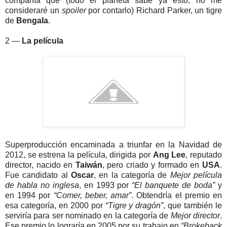
compañía que (todo el planeta sabe ya esto; no me
consideraré un
spoiler
por contarlo) Richard Parker, un tigre
de
Bengala
.
2 —
La película
Superproducción encaminada a triunfar en la Navidad de
2012, se estrena la película, dirigida por
Ang Lee
, reputado
director, nacido en
Taiwán
, pero criado y formado en
USA
.
Fue candidato al
Oscar
, en la categoría de
Mejor película
de habla no inglesa
, en 1993 por
“El banquete de boda”
y
en 1994 por
“Comer, beber, amar”
. Obtendría el premio en
esa categoría, en 2000 por
“Tigre y dragón”
, que también le
serviría para ser nominado en la categoría de
Mejor director
.
Ese premio lo lograría en 2005 por su trabajo en
“Brokeback