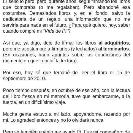
El sello lo perdí pero, durante años, seguí firmando los libros
que compraba (o me regalaban). Pero abandoné esa
costumbre. Demasiados libros y, en el fondo, salvo la
dedicatoria de un regalo, una información que no me
serviría para nada en el futuro. ¿Para qué quiero, hoy, saber
cuando compré mi
“Vida de Pi”
?
Así que, ya digo, dejé de firmar los libros
al adquirirlos
,
pero me acostumbré a firmarlos (y fecharlos)
al terminarlos
.
(En ocasiones, hago apuntes sobre las condiciones del
momento en que concluí la lectura).
Por eso, hoy sé que terminé de leer el libro el 15 de
septiembre de 2010.
Poco tiempo después, en octubre de ese año, con la lectura
del libro fresca en mi memoria, tuve que embarcarme, a la
fuerza, en un dificilísimo viaje.
Mucha gente estuvo a mi lado, apoyándome, rezando por
mí. Lo agradecí entonces y no lo olvidaré nunca.
Pero sé también cuánto me ayudó Pi. Fue mi compañero de