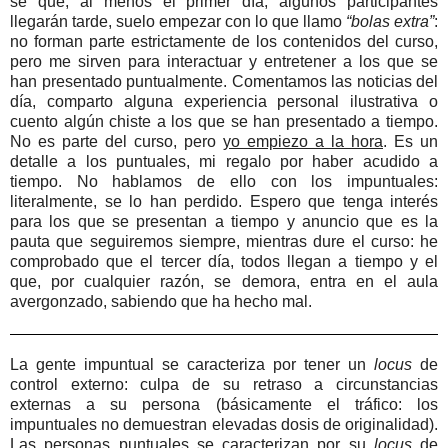
sé que, al menos el primer día, algunos participantes
llegarán tarde, suelo empezar con lo que llamo
“bolas extra”
:
no forman parte estrictamente de los contenidos del curso,
pero me sirven para interactuar y entretener a los que se
han presentado puntualmente. Comentamos las noticias del
día, comparto alguna experiencia personal ilustrativa o
cuento algún chiste a los que se han presentado a tiempo.
No es parte del curso, pero
yo empiezo a la hora
. Es un
detalle a los puntuales, mi regalo por haber acudido a
tiempo. No hablamos de ello con los impuntuales:
literalmente, se lo han perdido. Espero que tenga interés
para los que se presentan a tiempo y anuncio que es la
pauta que seguiremos siempre, mientras dure el curso: he
comprobado que el tercer día, todos llegan a tiempo y el
que, por cualquier razón, se demora, entra en el aula
avergonzado, sabiendo que ha hecho mal.
La gente impuntual se caracteriza por tener un
locus
de
control externo: culpa de su retraso a circunstancias
externas a su persona (básicamente el tráfico: los
impuntuales no demuestran elevadas dosis de originalidad).
Las personas puntuales se caracterizan por su
locus
de