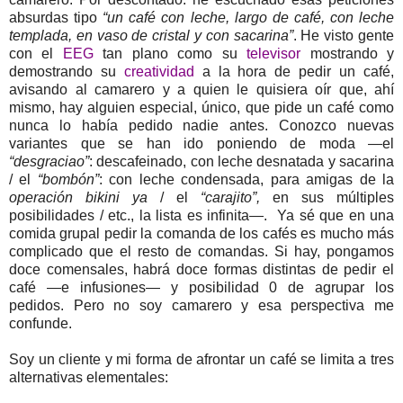
absurdas tipo
“un café con leche, largo de café, con leche
templada, en vaso de cristal y con sacarina”
. He visto gente
con el
EEG
tan plano como su
televisor
mostrando y
demostrando su
creatividad
a la hora de pedir un café,
avisando al camarero y a quien le quisiera oír que, ahí
mismo, hay alguien especial, único, que pide un café como
nunca lo había pedido nadie antes. Conozco nuevas
variantes que se han ido poniendo de moda —el
“desgraciao”
: descafeinado, con leche desnatada y sacarina
/ el
“bombón”
: con leche condensada, para amigas de la
operación bikini ya
/ el
“carajito”,
en sus múltiples
posibilidades / etc., la lista es infinita—.
Ya sé que en una
comida grupal pedir la comanda de los cafés es mucho más
complicado que el resto de comandas. Si hay, pongamos
doce comensales, habrá doce formas distintas de pedir el
café —e infusiones— y posibilidad 0 de agrupar los
pedidos. Pero no soy camarero y esa perspectiva me
confunde.
Soy un cliente y mi forma de afrontar un café se limita a tres
alternativas elementales: