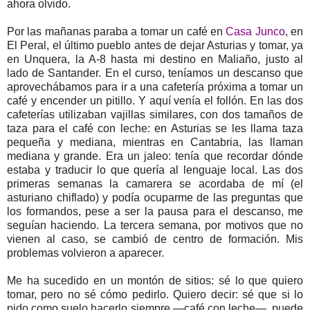
ahora olvido.
Por las mañanas paraba a tomar un café en
Casa Junco
, en
El Peral, el último pueblo antes de dejar Asturias y tomar, ya
en Unquera, la A-8 hasta mi destino en Maliaño, justo al
lado de Santander. En el curso, teníamos un descanso que
aprovechábamos para ir a una cafetería próxima a tomar un
café y encender un pitillo. Y aquí venía el follón. En las dos
cafeterías utilizaban vajillas similares, con dos tamaños de
taza para el café con leche: en Asturias se les llama taza
pequeña y mediana, mientras en Cantabria, las llaman
mediana y grande. Era un jaleo: tenía que recordar dónde
estaba y traducir lo que quería al lenguaje local. Las dos
primeras semanas la camarera se acordaba de mí (el
asturiano chiflado) y podía ocuparme de las preguntas que
los formandos, pese a ser la pausa para el descanso, me
seguían haciendo. La tercera semana, por motivos que no
vienen al caso, se cambió de centro de formación. Mis
problemas volvieron a aparecer.
Me ha sucedido en un montón de sitios: sé lo que quiero
tomar, pero no sé cómo pedirlo. Quiero decir: sé que si lo
pido como suelo hacerlo siempre —café con leche—, puede