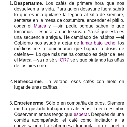
Despertarme
. Los cafés de primera hora que nos
devuelven a la vida. Para quien desayune fuera sabrá
lo que es ir a quitarse la legaña al sitio de siempre,
sentarse en la mesa de costumbre, encender el pitillo,
coger el
Marca
y —sin pedir, porque saben lo que
tomamos— esperar a que te sirvan. Ya sé que ésta es
una secuencia antigua. He cambiado de hábitos —el
Gobierno nos ayudó a dejar de
fumar bajo techo
, los
médicos me recomendaron que bajara la dosis de
cafeína—. Lo que más me ha costado es dejar de leer
el Marca —ya no sé si
CR7
se sigue pintando las uñas
de los pies o no—.
Refrescarme
. En verano, esos cafés con hielo en
lugar de unas cañitas.
Entretenerme
. Sólo o en compañía de otros. Siempre
me ha gustado trabajar en cafeterías. Leer o escribir.
Observar mientras tengo que
esperar
. Después de una
comida acompañado, el café como incitador a la
conversación. La sobremesa tranquila con el apetito