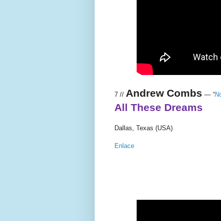
Andrew Combs
7 //
—
“
No
All These Dreams
Dallas, Texas (USA)
Enlace