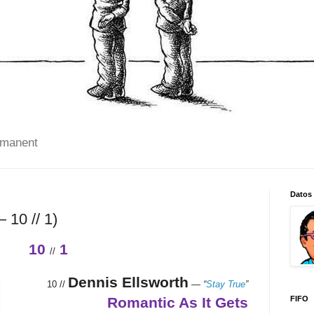
 manent
Datos
 10 // 1)
10
1
//
Dennis Ellsworth
10 //
—
“
Stay True
”
Romantic As It Gets
FIFO