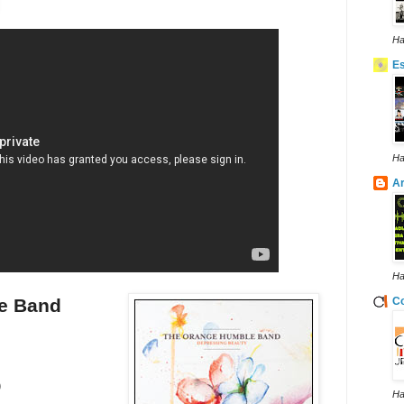
Ha
E
Ha
Ar
Ha
e Band
Co
)
Ha