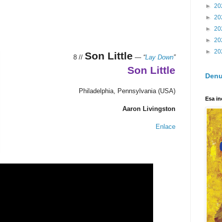
►
20
►
20
►
20
►
20
►
20
Son Little
8 //
—
“
Lay Down
”
Son Little
Denu
Philadelphia, Pennsylvania (USA)
Esa in
Aaron Livingston
Enlace