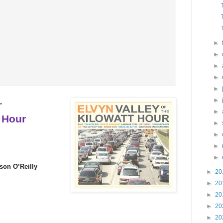
►
►
►
►
►
►
”
►
t Hour
►
►
►
►
son O’Reilly
►
20
►
20
►
20
►
20
►
20