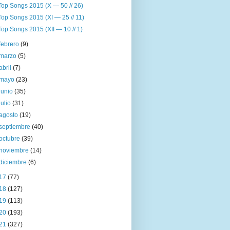
Top Songs 2015 (X — 50 // 26)
Top Songs 2015 (XI — 25 // 11)
Top Songs 2015 (XII — 10 // 1)
febrero
(9)
marzo
(5)
abril
(7)
mayo
(23)
junio
(35)
julio
(31)
agosto
(19)
septiembre
(40)
octubre
(39)
noviembre
(14)
diciembre
(6)
17
(77)
18
(127)
19
(113)
20
(193)
21
(327)