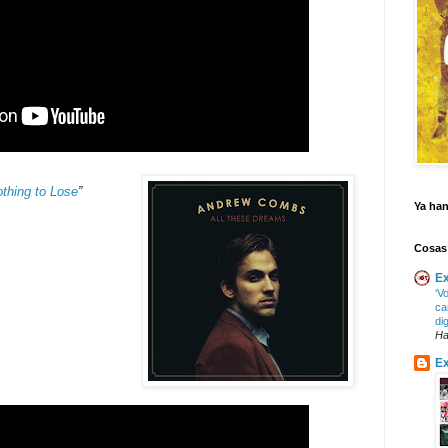
thing to Lose
”
Ya ha
Cosas
Ex
‘V
ca
di
Ha
Ex