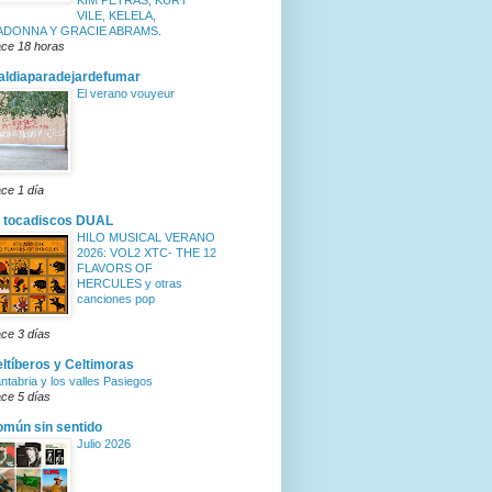
KIM PETRAS, KURT
VILE, KELELA,
ADONNA Y GRACIE ABRAMS.
ce 18 horas
ldiaparadejardefumar
El verano vouyeur
ce 1 día
 tocadiscos DUAL
HILO MUSICAL VERANO
2026: VOL2 XTC- THE 12
FLAVORS OF
HERCULES y otras
canciones pop
ce 3 días
ltíberos y Celtimoras
ntabria y los valles Pasiegos
ce 5 días
mún sin sentido
Julio 2026