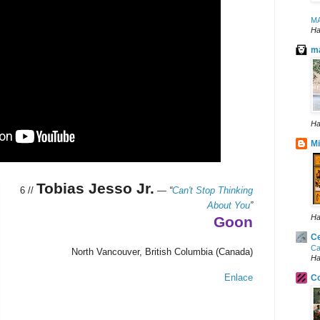
M
Ha
ma
Ha
Mi
Tobias Jesso Jr.
6 //
—
“
Can't Stop Thinking
About You
”
Ha
Goon
Ce
Ca
North Vancouver, British Columbia (Canada)
Ha
Enlace
Co