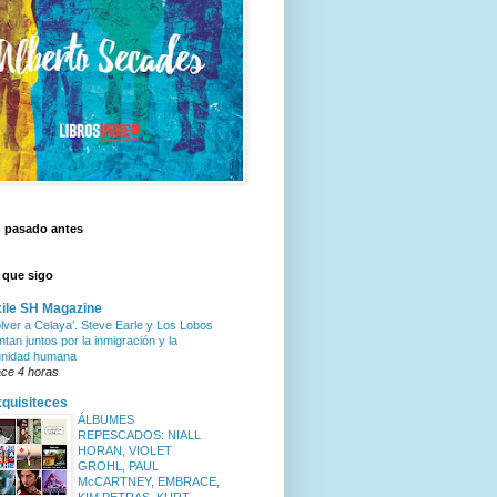
n pasado antes
 que sigo
ile SH Magazine
olver a Celaya’. Steve Earle y Los Lobos
ntan juntos por la inmigración y la
gnidad humana
ce 4 horas
quisiteces
ÁLBUMES
REPESCADOS: NIALL
HORAN, VIOLET
GROHL, PAUL
McCARTNEY, EMBRACE,