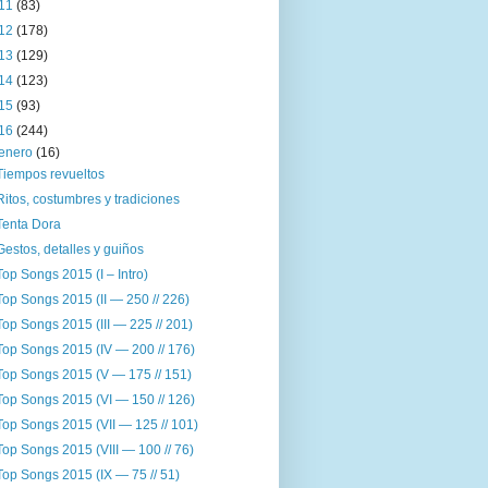
11
(83)
12
(178)
13
(129)
14
(123)
15
(93)
16
(244)
enero
(16)
Tiempos revueltos
Ritos, costumbres y tradiciones
Tenta Dora
Gestos, detalles y guiños
Top Songs 2015 (I – Intro)
Top Songs 2015 (II — 250 // 226)
Top Songs 2015 (III — 225 // 201)
Top Songs 2015 (IV — 200 // 176)
Top Songs 2015 (V — 175 // 151)
Top Songs 2015 (VI — 150 // 126)
Top Songs 2015 (VII — 125 // 101)
Top Songs 2015 (VIII — 100 // 76)
Top Songs 2015 (IX — 75 // 51)