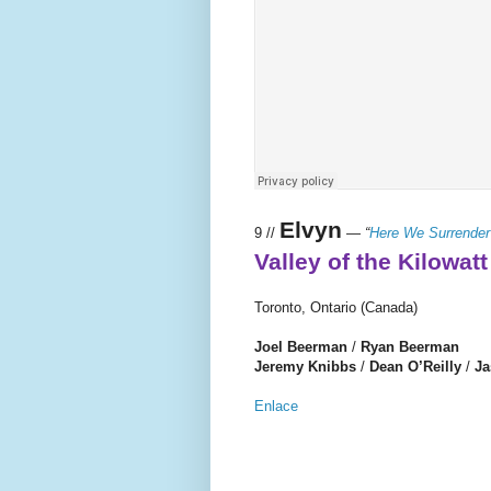
Elvyn
9 //
—
“
Here We Surrender
Valley of the Kilowat
Toronto, Ontario (Canada)
Joel Beerman
/
Ryan Beerman
Jeremy Knibbs
/
Dean O’Reilly
/
Ja
Enlace