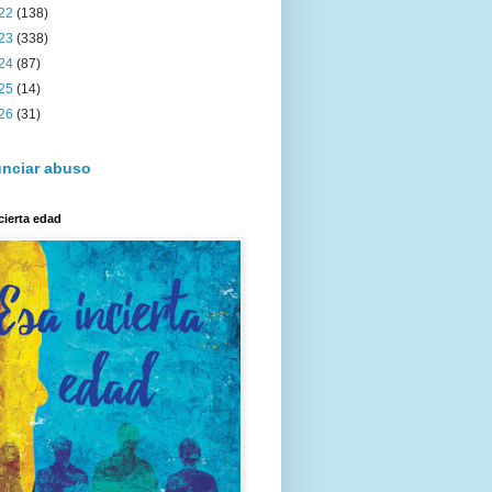
22
(138)
23
(338)
24
(87)
25
(14)
26
(31)
nciar abuso
cierta edad