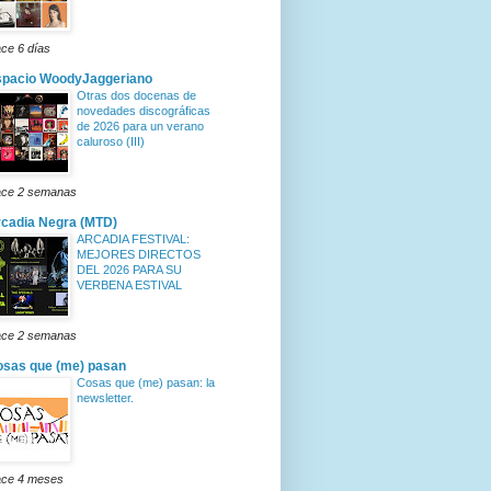
ce 6 días
spacio WoodyJaggeriano
Otras dos docenas de
novedades discográficas
de 2026 para un verano
caluroso (III)
ce 2 semanas
cadia Negra (MTD)
ARCADIA FESTIVAL:
MEJORES DIRECTOS
DEL 2026 PARA SU
VERBENA ESTIVAL
ce 2 semanas
sas que (me) pasan
Cosas que (me) pasan: la
newsletter.
ce 4 meses