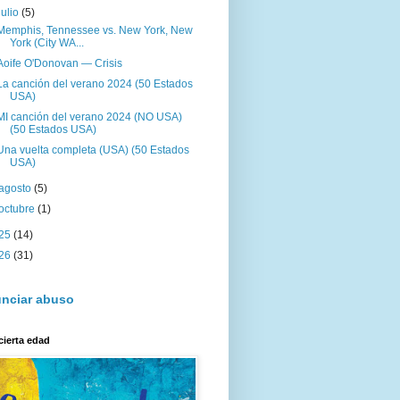
julio
(5)
Memphis, Tennessee vs. New York, New
York (City WA...
Aoife O'Donovan — Crisis
La canción del verano 2024 (50 Estados
USA)
MI canción del verano 2024 (NO USA)
(50 Estados USA)
Una vuelta completa (USA) (50 Estados
USA)
agosto
(5)
octubre
(1)
25
(14)
26
(31)
nciar abuso
cierta edad