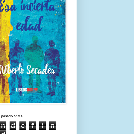
n pasado antes
n
d
e
f
i
n