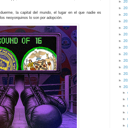
►
20
►
20
 duerme, la capital del mundo, el lugar en el que nadie es
►
20
 los neoyorquinos lo son por adopción.
►
20
►
20
►
20
►
20
►
20
►
20
►
20
►
20
►
20
►
20
▼
20
►
►
►
►
►
►