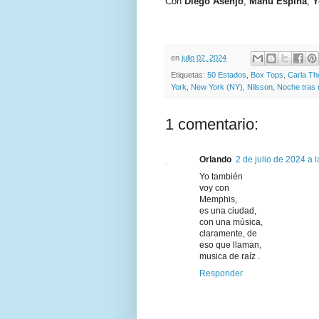
Con
Diego Asenjo
,
Manu Espiña
,
Y
en
julio 02, 2024
Etiquetas:
50 Estados
,
Box Tops
,
Carla T
York
,
New York (NY)
,
Nilsson
,
Noche tras
1 comentario:
Orlando
2 de julio de 2024 a 
Yo también
voy con
Memphis,
es una ciudad,
con una música,
claramente, de
eso que llaman,
musica de raíz .
Responder