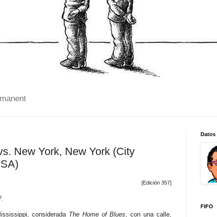
 manent
Datos
s. New York, New York (City
USA)
[Edición 357]
®
.
FIFO
ississippi, considerada
The Home of Blues
, con una calle,