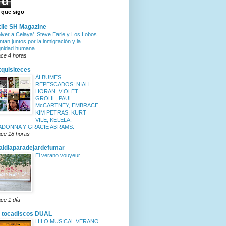
d
 que sigo
ile SH Magazine
olver a Celaya’. Steve Earle y Los Lobos
ntan juntos por la inmigración y la
gnidad humana
ce 4 horas
quisiteces
ÁLBUMES
REPESCADOS: NIALL
HORAN, VIOLET
GROHL, PAUL
McCARTNEY, EMBRACE,
KIM PETRAS, KURT
VILE, KELELA,
ADONNA Y GRACIE ABRAMS.
ce 18 horas
ldiaparadejardefumar
El verano vouyeur
ce 1 día
 tocadiscos DUAL
HILO MUSICAL VERANO