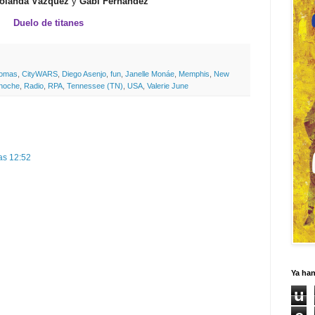
olanda Vázquez
y
Gabi Fernández
Duelo de titanes
homas
,
CityWARS
,
Diego Asenjo
,
fun
,
Janelle Monáe
,
Memphis
,
New
 noche
,
Radio
,
RPA
,
Tennessee (TN)
,
USA
,
Valerie June
las 12:52
Ya ha
u