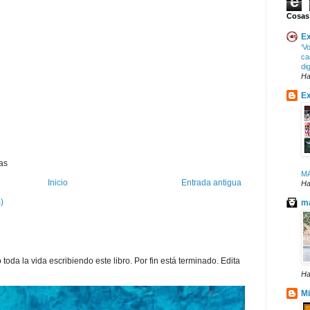
e
Cosas
Ex
‘V
ca
di
Ha
Ex
as
M
Inicio
Entrada antigua
Ha
)
ma
toda la vida escribiendo este libro. Por fin está terminado. Edita
Ha
Mi