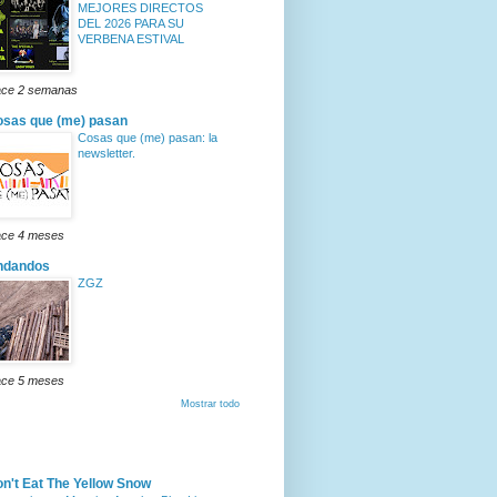
MEJORES DIRECTOS
DEL 2026 PARA SU
VERBENA ESTIVAL
ce 2 semanas
sas que (me) pasan
Cosas que (me) pasan: la
newsletter.
ce 4 meses
ndandos
ZGZ
ce 5 meses
Mostrar todo
n't Eat The Yellow Snow