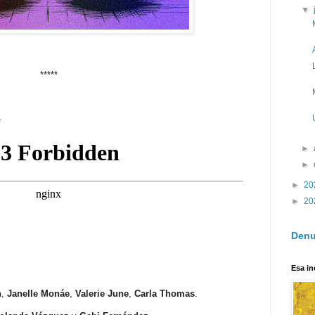
▼
*****
4
►
►
►
20
►
20
Denu
Esa in
n
,
Janelle Monáe
,
Valerie June
,
Carla Thomas
.