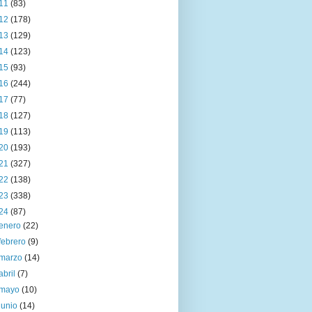
11
(83)
12
(178)
13
(129)
14
(123)
15
(93)
16
(244)
17
(77)
18
(127)
19
(113)
20
(193)
21
(327)
22
(138)
23
(338)
24
(87)
enero
(22)
febrero
(9)
marzo
(14)
abril
(7)
mayo
(10)
junio
(14)