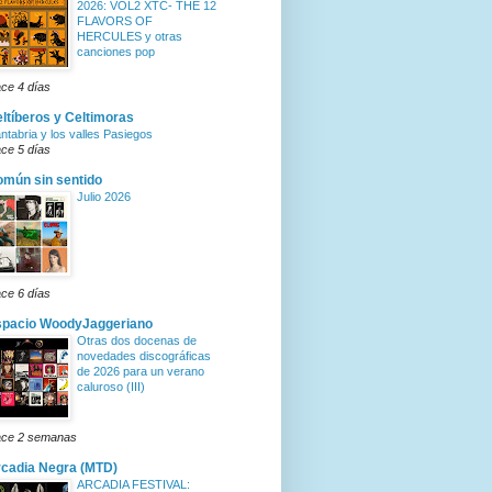
2026: VOL2 XTC- THE 12
FLAVORS OF
HERCULES y otras
canciones pop
ce 4 días
ltíberos y Celtimoras
ntabria y los valles Pasiegos
ce 5 días
mún sin sentido
Julio 2026
ce 6 días
spacio WoodyJaggeriano
Otras dos docenas de
novedades discográficas
de 2026 para un verano
caluroso (III)
ce 2 semanas
cadia Negra (MTD)
ARCADIA FESTIVAL: