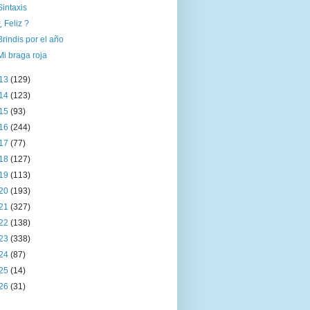
Sintaxis
¿ Feliz ?
Brindis por el año
Mi braga roja
13
(129)
14
(123)
15
(93)
16
(244)
17
(77)
18
(127)
19
(113)
20
(193)
21
(327)
22
(138)
23
(338)
24
(87)
25
(14)
26
(31)