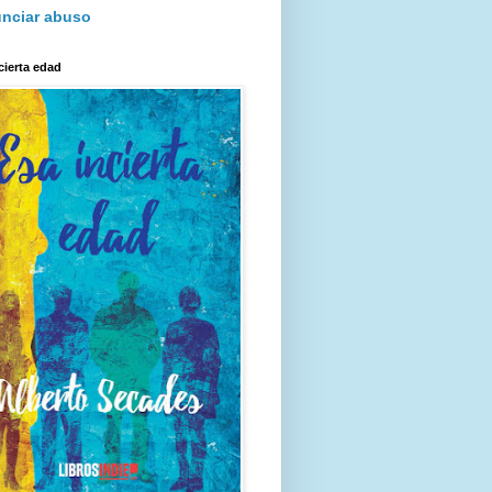
nciar abuso
cierta edad