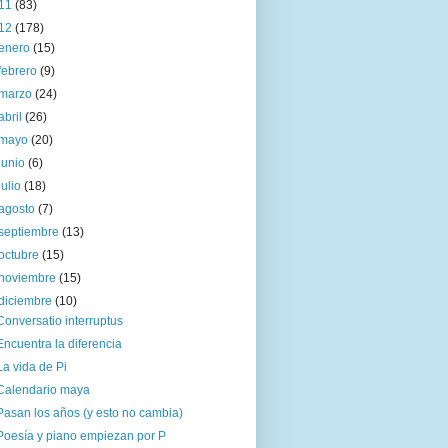
11
(83)
12
(178)
enero
(15)
febrero
(9)
marzo
(24)
abril
(26)
mayo
(20)
junio
(6)
julio
(18)
agosto
(7)
septiembre
(13)
octubre
(15)
noviembre
(15)
diciembre
(10)
Conversatio interruptus
Encuentra la diferencia
La vida de Pi
Calendario maya
Pasan los años (y esto no cambia)
Poesía y piano empiezan por P