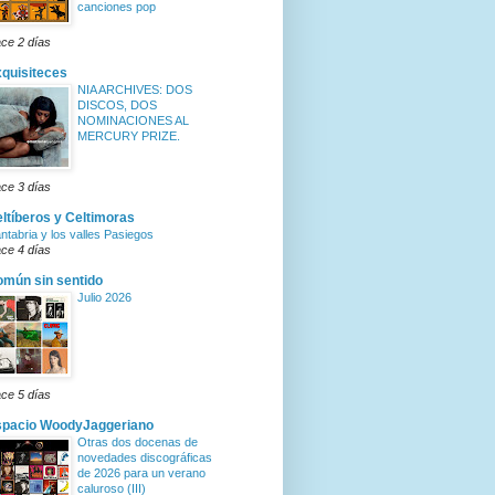
canciones pop
ce 2 días
quisiteces
NIA ARCHIVES: DOS
DISCOS, DOS
NOMINACIONES AL
MERCURY PRIZE.
ce 3 días
ltíberos y Celtimoras
ntabria y los valles Pasiegos
ce 4 días
mún sin sentido
Julio 2026
ce 5 días
spacio WoodyJaggeriano
Otras dos docenas de
novedades discográficas
de 2026 para un verano
caluroso (III)