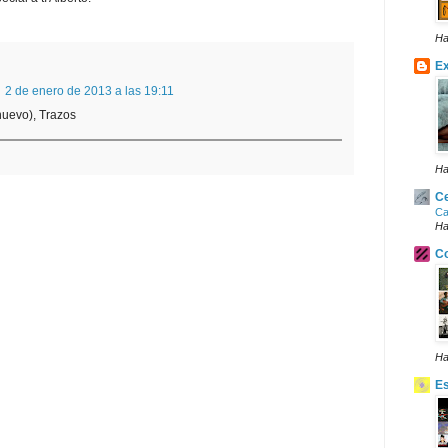
Ha
Ex
2 de enero de 2013 a las 19:11
nuevo), Trazos
Ha
Ce
Ca
Ha
Co
Ha
E