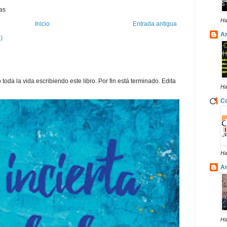
as
Ha
Inicio
Entrada antigua
Ar
)
toda la vida escribiendo este libro. Por fin está terminado. Edita
Ha
Co
Ha
A
Ha