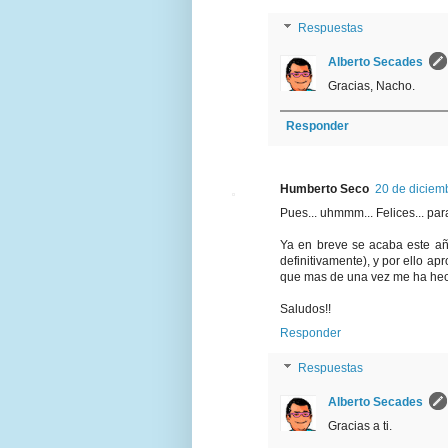
Respuestas
Alberto Secades
Gracias, Nacho.
Responder
Humberto Seco
20 de diciem
Pues... uhmmm... Felices... para 
Ya en breve se acaba este a
definitivamente), y por ello ap
que mas de una vez me ha hec
Saludos!!
Responder
Respuestas
Alberto Secades
Gracias a ti.