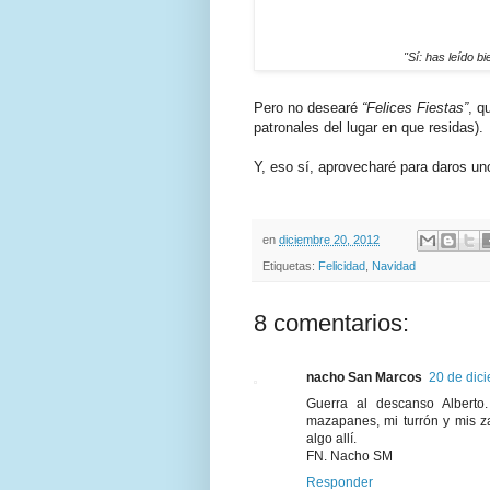
"Sí: has leído bi
Pero no desearé
“Felices Fiestas”
, q
patronales del lugar en que residas).
Y, eso sí, aprovecharé para daros u
en
diciembre 20, 2012
Etiquetas:
Felicidad
,
Navidad
8 comentarios:
nacho San Marcos
20 de dic
Guerra al descanso Alberto
mazapanes, mi turrón y mis z
algo allí.
FN. Nacho SM
Responder