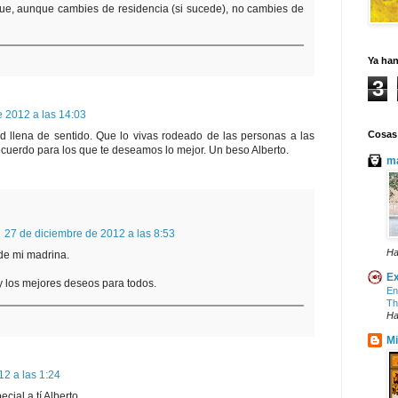
ue, aunque cambies de residencia (si sucede), no cambies de
Ya ha
3
e 2012 a las 14:03
Cosas
 llena de sentido. Que lo vivas rodeado de las personas a las
ecuerdo para los que te deseamos lo mejor. Un beso Alberto.
ma
27 de diciembre de 2012 a las 8:53
Ha
e mi madrina.
Ex
 los mejores deseos para todos.
En
Th
Ha
Mi
12 a las 1:24
cial a tí Alberto.