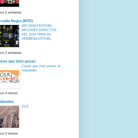
ce 2 semanas
cadia Negra (MTD)
ARCADIA FESTIVAL:
MEJORES DIRECTOS
DEL 2026 PARA SU
VERBENA ESTIVAL
ce 2 semanas
sas que (me) pasan
Cosas que (me) pasan: la
newsletter.
ce 4 meses
ndandos
ZGZ
ce 5 meses