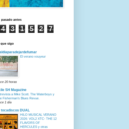
n pasado antes
4
3
1
5
2
7
 que sigo
ldiaparadejardefumar
El verano vouyeur
ce 20 horas
ile SH Magazine
trevista a Mike Scott. The Waterboys y
e Fisherman’s Blues Revue.
ce 1 día
 tocadiscos DUAL
HILO MUSICAL VERANO
2026: VOL2 XTC- THE 12
FLAVORS OF
HERCULES y otras