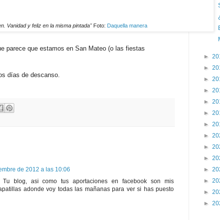
en. Vanidad y feliz en la misma pintada"
Foto:
Daquella manera
ue parece que estamos en San Mateo (o las fiestas
►
20
►
20
nos días de descanso.
►
20
►
20
►
20
►
20
►
20
►
20
►
20
►
20
iembre de 2012 a las 10:06
►
20
►
20
. Tu blog, asi como tus aportaciones en facebook son mis
apatillas adonde voy todas las mañanas para ver si has puesto
►
20
►
20