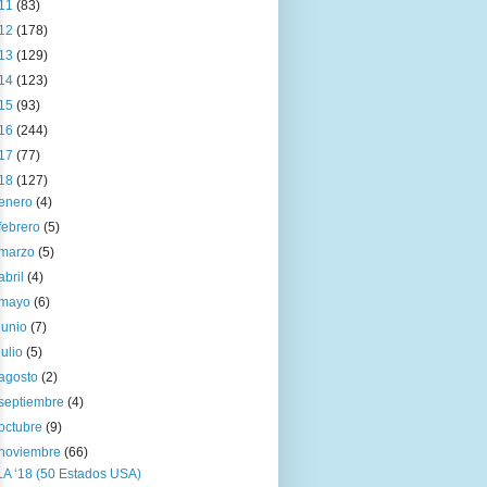
11
(83)
12
(178)
13
(129)
14
(123)
15
(93)
16
(244)
17
(77)
18
(127)
enero
(4)
febrero
(5)
marzo
(5)
abril
(4)
mayo
(6)
junio
(7)
julio
(5)
agosto
(2)
septiembre
(4)
octubre
(9)
noviembre
(66)
LA ‘18 (50 Estados USA)