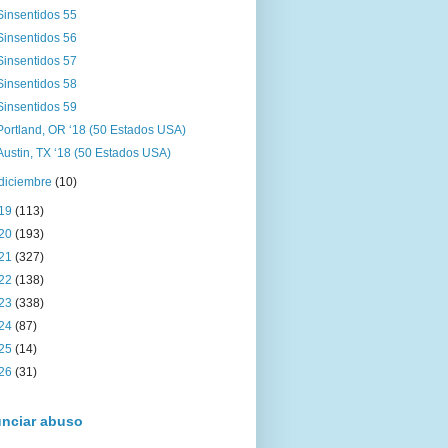
Sinsentidos 55
Sinsentidos 56
Sinsentidos 57
Sinsentidos 58
Sinsentidos 59
Portland, OR ‘18 (50 Estados USA)
Austin, TX ‘18 (50 Estados USA)
diciembre
(10)
19
(113)
20
(193)
21
(327)
22
(138)
23
(338)
24
(87)
25
(14)
26
(31)
nciar abuso