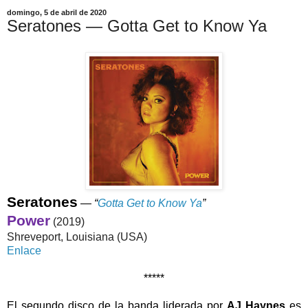
domingo, 5 de abril de 2020
Seratones — Gotta Get to Know Ya
Seratones
—
“
Gotta Get to Know Ya
”
Power
(2019)
Shreveport, Louisiana (USA)
Enlace
*****
El segundo disco de la banda liderada por
AJ Haynes
es