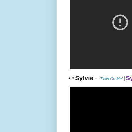
Sylvie
[
Sy
6 //
—
“
Falls On Me
”