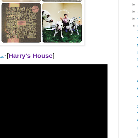
►
►
►
▼
[
Harry's House
]
Was
”