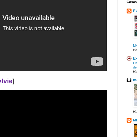
Cosas
Ex
M
Ha
Ex
Os
de
Ha
lvie
]
ma
Ha
Mi