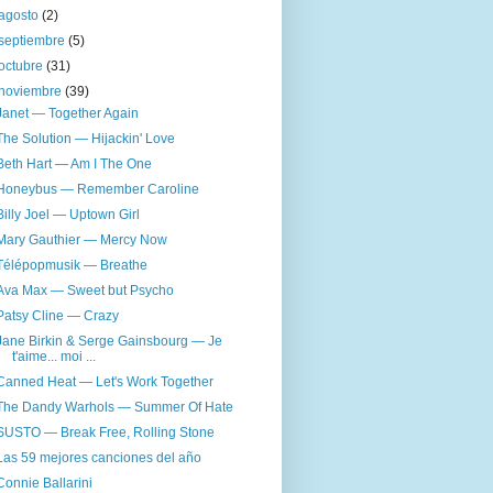
agosto
(2)
septiembre
(5)
octubre
(31)
noviembre
(39)
Janet — Together Again
The Solution — Hijackin' Love
Beth Hart — Am I The One
Honeybus — Remember Caroline
Billy Joel — Uptown Girl
Mary Gauthier — Mercy Now
Télépopmusik — Breathe
Ava Max — Sweet but Psycho
Patsy Cline — Crazy
Jane Birkin & Serge Gainsbourg — Je
t'aime... moi ...
Canned Heat — Let's Work Together
The Dandy Warhols — Summer Of Hate
SUSTO — Break Free, Rolling Stone
Las 59 mejores canciones del año
Connie Ballarini