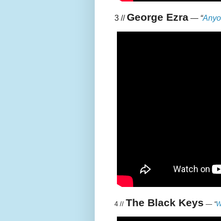
George Ezra
3 //
—
“
Anyon
The Black Keys
4 //
—
“
W