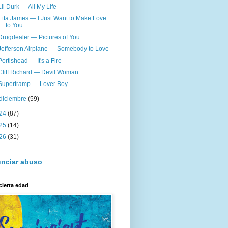
Lil Durk — All My Life
Etta James — I Just Want to Make Love
to You
Drugdealer — Pictures of You
Jefferson Airplane — Somebody to Love
Portishead — It's a Fire
Cliff Richard — Devil Woman
Supertramp — Lover Boy
diciembre
(59)
24
(87)
25
(14)
26
(31)
nciar abuso
cierta edad