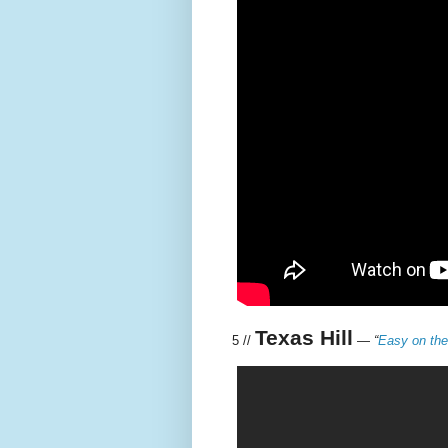
Texas Hill
5 //
—
“
Easy on th