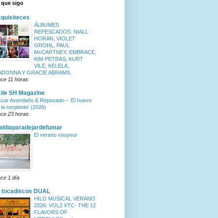
 que sigo
quisiteces
ÁLBUMES
REPESCADOS: NIALL
HORAN, VIOLET
GROHL, PAUL
McCARTNEY, EMBRACE,
KIM PETRAS, KURT
VILE, KELELA,
ADONNA Y GRACIE ABRAMS.
ce 11 horas
ile SH Magazine
car Avendaño & Reposado – ‘El huevo
 la serpiente’ (2026)
ce 23 horas
ldiaparadejardefumar
El verano vouyeur
ce 1 día
 tocadiscos DUAL
HILO MUSICAL VERANO
2026: VOL2 XTC- THE 12
FLAVORS OF