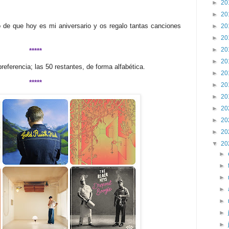
►
20
►
20
 de que hoy es mi aniversario y os regalo tantas canciones
►
20
►
20
►
20
*****
►
20
eferencia; las 50 restantes, de forma alfabética.
►
20
*****
►
20
►
20
►
20
►
20
►
20
▼
20
►
►
►
►
►
►
►