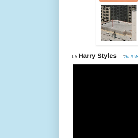
Harry Styles
1 //
—
“
As It 