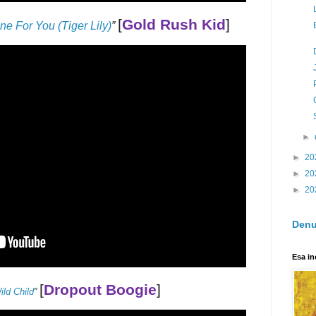
[
Gold Rush Kid
]
e For You (Tiger Lily)
”
►
►
20
►
20
►
20
Denu
Esa in
[
Dropout Boogie
]
ild Child
”