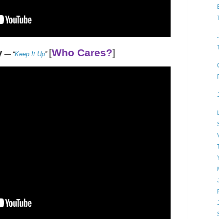
y
[
Who Cares?
]
—
“
Keep It Up
”