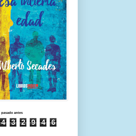
n pasado antes
4
3
2
9
4
6