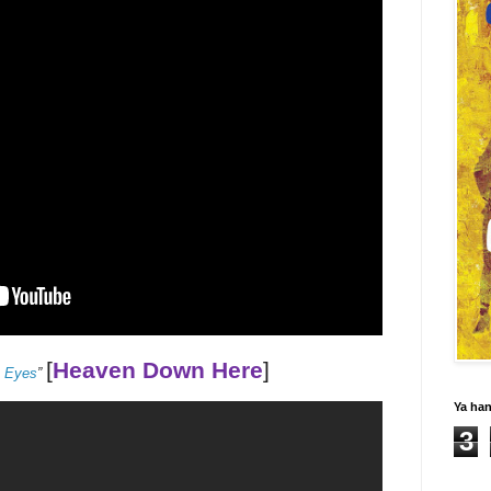
[
Heaven Down Here
]
e Eyes
”
Ya ha
3