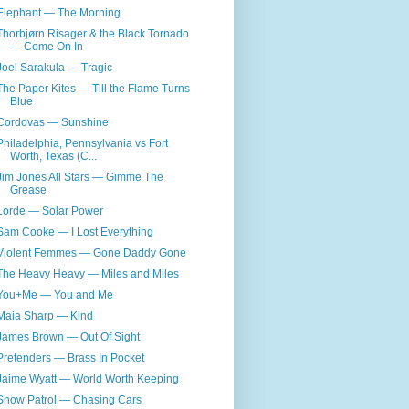
Elephant — The Morning
Thorbjørn Risager & the Black Tornado
— Come On In
Joel Sarakula — Tragic
The Paper Kites — Till the Flame Turns
Blue
Cordovas — Sunshine
Philadelphia, Pennsylvania vs Fort
Worth, Texas (C...
Jim Jones All Stars — Gimme The
Grease
Lorde — Solar Power
Sam Cooke — I Lost Everything
Violent Femmes — Gone Daddy Gone
The Heavy Heavy — Miles and Miles
You+Me — You and Me
Maia Sharp — Kind
James Brown — Out Of Sight
Pretenders — Brass In Pocket
Jaime Wyatt — World Worth Keeping
Snow Patrol — Chasing Cars