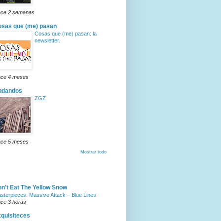
ce 2 semanas
sas que (me) pasan
Cosas que (me) pasan: la
newsletter.
ce 4 meses
ndandos
ZGZ
ce 5 meses
Mostrar todo
n't Eat The Yellow Snow
sterpieces: Massive Attack – Blue Lines
ce 3 horas
quisiteces