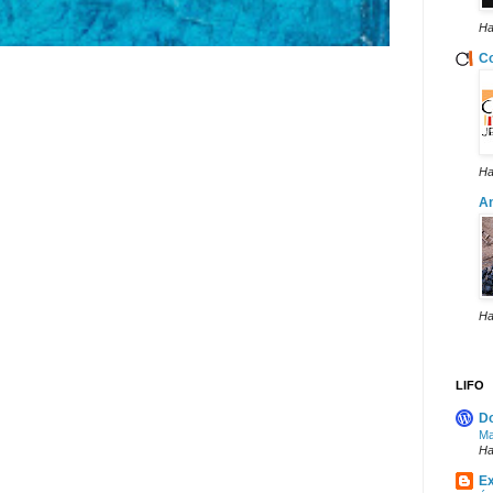
Ha
Co
Ha
A
Ha
LIFO
Do
Ma
Ha
Ex