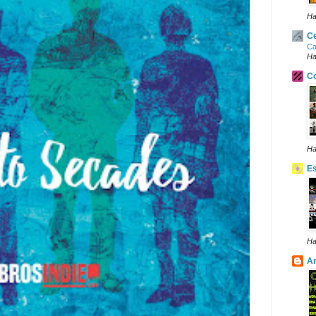
Ha
Ce
Ca
Ha
Co
Ha
E
Ha
Ar