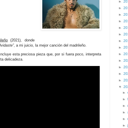
►
20
►
20
►
20
►
20
►
20
►
20
ileño
(2021), donde
►
20
lvidaste”
, a mi juicio, la mejor canción del madrileño.
►
20
incluye esta preciosa pieza que, por si fuera poco, interpreta
►
20
ita delicadeza.
►
20
►
20
►
20
►
20
▼
20
►
►
►
►
►
►