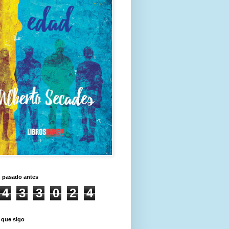
n pasado antes
4
3
3
0
2
4
 que sigo