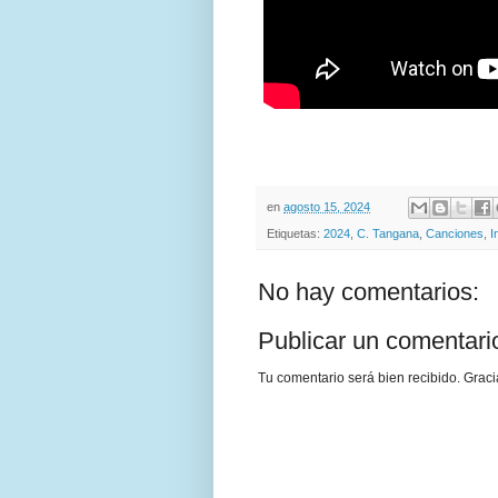
en
agosto 15, 2024
Etiquetas:
2024
,
C. Tangana
,
Canciones
,
I
No hay comentarios:
Publicar un comentari
Tu comentario será bien recibido. Graci