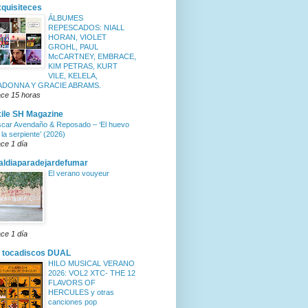
quisiteces
ÁLBUMES
REPESCADOS: NIALL
HORAN, VIOLET
GROHL, PAUL
McCARTNEY, EMBRACE,
KIM PETRAS, KURT
VILE, KELELA,
ADONNA Y GRACIE ABRAMS.
ce 15 horas
ile SH Magazine
car Avendaño & Reposado – ‘El huevo
 la serpiente’ (2026)
ce 1 día
ldiaparadejardefumar
El verano vouyeur
ce 1 día
 tocadiscos DUAL
HILO MUSICAL VERANO
2026: VOL2 XTC- THE 12
FLAVORS OF
HERCULES y otras
canciones pop