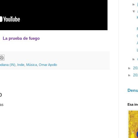
►
▼
La prueba de fuego
►
ndiana (IN)
,
Indie
,
Música
,
Omar Apollo
►
20
►
20
Denu
o
as
Esa in