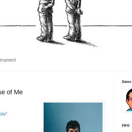
 manent
Datos
se of Me
 Me
”
FIFO