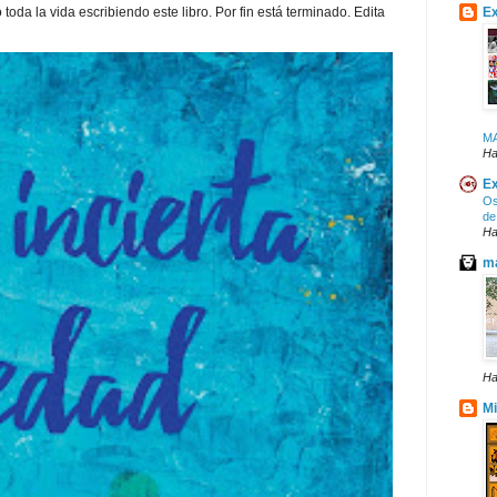
toda la vida escribiendo este libro. Por fin está terminado. Edita
Ex
M
Ha
Ex
Os
de
Ha
ma
Ha
Mi