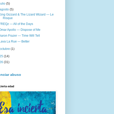
julio
(5)
agosto
(5)
King Gizzard & The Lizard Wizard — Le
Risque
FREQz — All of the Days
Omar Apollo — Dispose of Me
Aaron Frazer — Time Will Tell
Lava La Rue — Better
octubre
(1)
25
(14)
26
(31)
nciar abuso
cierta edad