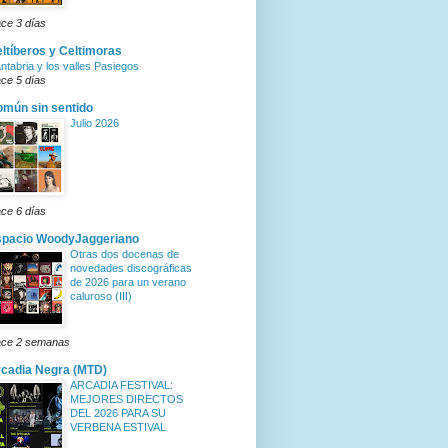
ce 3 días
ltíberos y Celtimoras
ntabria y los valles Pasiegos
ce 5 días
mún sin sentido
Julio 2026
ce 6 días
spacio WoodyJaggeriano
Otras dos docenas de
novedades discográficas
de 2026 para un verano
caluroso (III)
ce 2 semanas
cadia Negra (MTD)
ARCADIA FESTIVAL:
MEJORES DIRECTOS
DEL 2026 PARA SU
VERBENA ESTIVAL