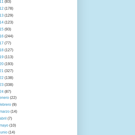
11
(83)
12
(178)
13
(129)
14
(123)
15
(93)
16
(244)
17
(77)
18
(127)
19
(113)
20
(193)
21
(327)
22
(138)
23
(338)
24
(87)
enero
(22)
febrero
(9)
marzo
(14)
abril
(7)
mayo
(10)
junio
(14)