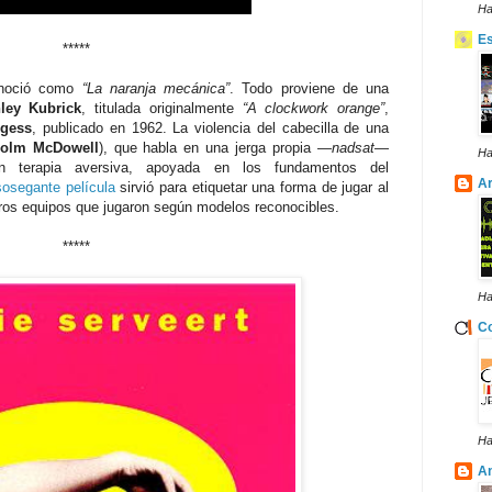
Ha
E
*****
conoció como
“La naranja mecánica”
. Todo proviene de una
ley Kubrick
, titulada originalmente
“A clockwork orange”
,
rgess
, publicado en 1962. La violencia del cabecilla de una
colm McDowell
), que habla en una jerga propia —
nadsat
—
Ha
n terapia aversiva, apoyada en los fundamentos del
Ar
osegante película
sirvió para etiquetar una forma de jugar al
otros equipos que jugaron según modelos reconocibles.
*****
Ha
Co
Ha
A