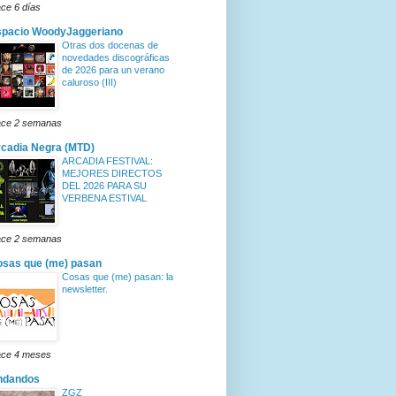
ce 6 días
spacio WoodyJaggeriano
Otras dos docenas de
novedades discográficas
de 2026 para un verano
caluroso (III)
ce 2 semanas
cadia Negra (MTD)
ARCADIA FESTIVAL:
MEJORES DIRECTOS
DEL 2026 PARA SU
VERBENA ESTIVAL
ce 2 semanas
sas que (me) pasan
Cosas que (me) pasan: la
newsletter.
ce 4 meses
ndandos
ZGZ