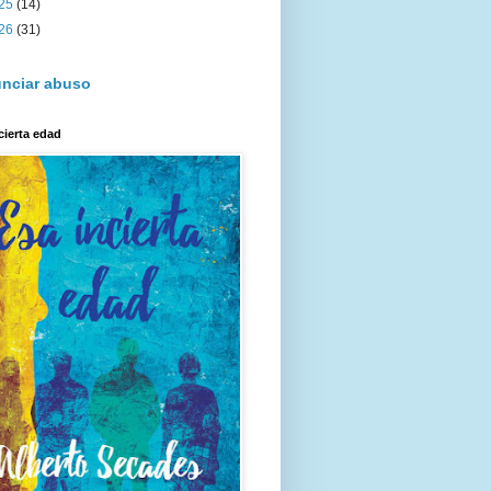
25
(14)
26
(31)
nciar abuso
cierta edad