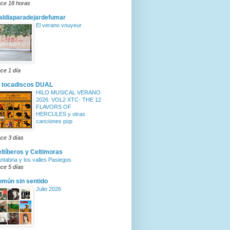
ce 18 horas
ldiaparadejardefumar
El verano vouyeur
ce 1 día
 tocadiscos DUAL
HILO MUSICAL VERANO
2026: VOL2 XTC- THE 12
FLAVORS OF
HERCULES y otras
canciones pop
ce 3 días
ltíberos y Celtimoras
ntabria y los valles Pasiegos
ce 5 días
mún sin sentido
Julio 2026