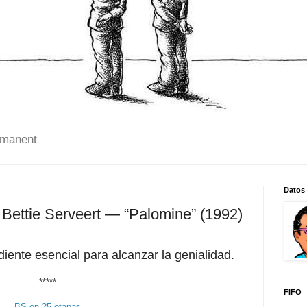
 manent
Datos
 Bettie Serveert — “Palomine” (1992)
diente esencial para alcanzar la genialidad.
*****
FIFO
BS en 25 etapas