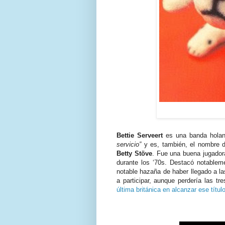
Bettie Serveert
es una banda hola
servicio”
y es, también, el nombre de
Betty Stöve
. Fue una buena jugador
durante los ‘70s. Destacó notablem
notable hazaña de haber llegado a la
a participar, aunque perdería las tr
última británica en alcanzar ese títul