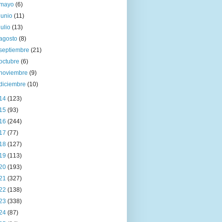
mayo
(6)
junio
(11)
julio
(13)
agosto
(8)
septiembre
(21)
octubre
(6)
noviembre
(9)
diciembre
(10)
14
(123)
15
(93)
16
(244)
17
(77)
18
(127)
19
(113)
20
(193)
21
(327)
22
(138)
23
(338)
24
(87)