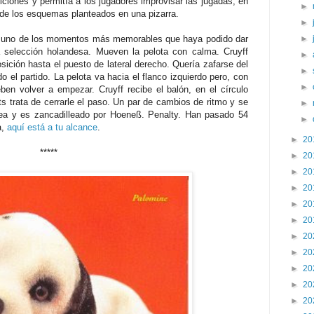
ciones y permitía a los jugadores improvisar las jugadas, en
►
z de los esquemas planteados en una pizarra.
►
a y uno de los momentos más memorables que haya podido dar
►
la selección holandesa. Mueven la pelota con calma. Cruyff
►
sición hasta el puesto de lateral derecho. Quería zafarse del
►
o el partido. La pelota va hacia el flanco izquierdo pero, con
►
ben volver a empezar. Cruyff recibe el balón, en el círculo
ts trata de cerrarle el paso. Un par de cambios de ritmo y se
►
rea y es zancadilleado por Hoeneß. Penalty. Han pasado 54
►
a,
aquí está a tu alcance
.
►
20
*****
►
20
►
20
►
20
►
20
►
20
►
20
►
20
►
20
►
20
►
20