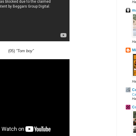
Ha
ma
Ha
Mi
(05)
“Tom boy”
Ha
Ce
Ca
Ha
Co