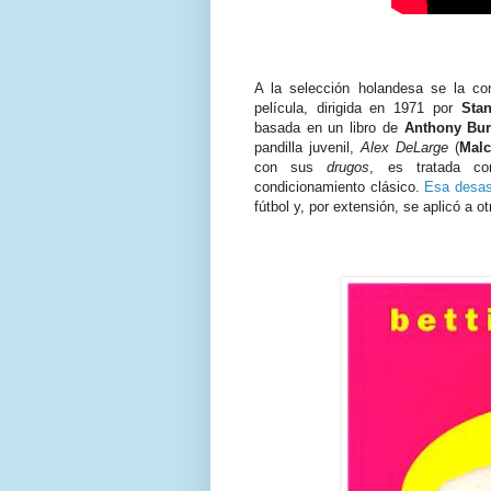
A la selección holandesa se la 
película, dirigida en 1971 por
Stan
basada en un libro de
Anthony Bu
pandilla juvenil,
Alex DeLarge
(
Mal
con sus
drugos
, es tratada co
condicionamiento clásico.
Esa desas
fútbol y, por extensión, se aplicó a 