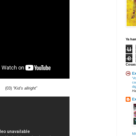
Ya ha
u
e
Cosas
Ex
‘V
ca
di
(03)
“Kid’s allright”
Ha
Ex
M