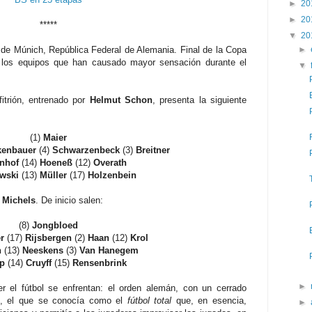
►
20
►
20
*****
▼
20
 de Múnich, República Federal de Alemania. Final de la Copa
►
 los equipos que han causado mayor sensación durante el
▼
itrión, entrenado por
Helmut Schon
, presenta la siguiente
(1)
Maier
kenbauer
(4)
Schwarzenbeck
(3)
Breitner
nhof
(14)
Hoeneß
(12)
Overath
wski
(13)
Müller
(17)
Holzenbein
 Michels
. De inicio salen:
(8)
Jongbloed
r
(17)
Rijsbergen
(2)
Haan
(12)
Krol
n
(13)
Neeskens
(3)
Van Hanegem
p
(14)
Cruyff
(15)
Rensenbrink
►
 el fútbol se enfrentan: el orden alemán, con un cerrado
o, el que se conocía como el
fútbol total
que, en esencia,
►