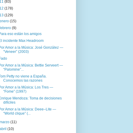
11
(83)
12
(178)
13
(129)
enero
(15)
febrero
(9)
Para eso están los amigos
El incidente Max Headroom
Por Amor a la Música: José González —
“Veneer” (2003)
Fado
Por Amor a la Música: Bettie Serveert —
“Palomine”...
Tom Petty no viene a España.
Conocemos las razones
Por Amor a la Música: Los Tres —
“Fome” (1997)
Enrique Mendoza: Toma de decisiones
difíciles
Por Amor a la Música: Deee–Lite —
“World clique” (...
marzo
(11)
abril
(10)