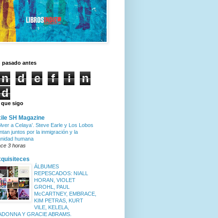
n pasado antes
n
d
e
f
i
n
d
 que sigo
ile SH Magazine
olver a Celaya’. Steve Earle y Los Lobos
ntan juntos por la inmigración y la
gnidad humana
ce 3 horas
quisiteces
ÁLBUMES
REPESCADOS: NIALL
HORAN, VIOLET
GROHL, PAUL
McCARTNEY, EMBRACE,
KIM PETRAS, KURT
VILE, KELELA,
ADONNA Y GRACIE ABRAMS.