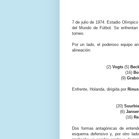
7 de julio de 1974. Estadio Olímpico
del Mundo de Fútbol. Se enfrentan
torneo.
Por un lado, el poderoso equipo anf
alineación:
(2)
Vogts
(5)
Bec
(16)
Bo
(9)
Grabo
Enfrente, Holanda, dirigida por
Rinus
(20)
Suurbie
(6)
Janse
(16)
Re
Dos formas antagónicas de entender
esquema defensivo y, por otro lad