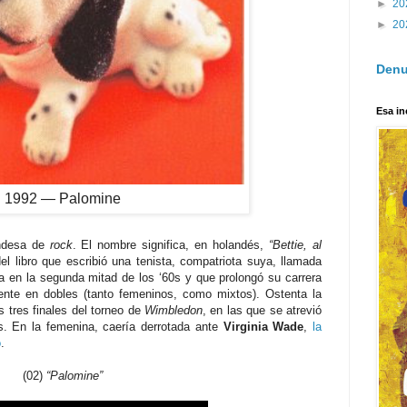
►
20
►
20
Denu
Esa in
1992 — Palomine
ndesa de
rock
. El nombre significa, en holandés,
“Bettie, al
l libro que escribió una tenista, compatriota suya, llamada
a en la segunda mitad de los ‘60s y que prolongó su carrera
ente en dobles (tanto femeninos, como mixtos). Ostenta la
s tres finales del torneo de
Wimbledon
, en las que se atrevió
es. En la femenina, caería derrotada ante
Virginia Wade
,
la
o
.
(02)
“Palomine”