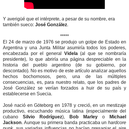
Y averigüé que el intérprete, a pesar de su nombre, era
también sueco:
José González
.
*****
El 24 de marzo de 1976 se produjo un golpe de Estado en
Argentina y una Junta Militar asumiría todos los poderes,
encabezada por el general
Videla
(al que se nombraría
presidente), lo que abriría una página despreciable en la
historia del pueblo argentino (de su gobierno, por
descontado). No es motivo de este artículo analizar aquellos
hechos bochornosos, pero, una de las múltiples
consecuencias, es, para nuestro relato, que los padres de
José González se verían forzados a huir de su país y
establecerse en Suecia.
José nació en Göteborg en 1978 y creció, en un mestizaje
productivo, escuchando música latina (especialmente del
cubano
Silvio Rodríguez
),
Bob Marley
o
Michael
Jackson
. Aunque su primera banda practicaba un
hardcore
punk
, sus variadas influencias no hacían presagiar el aire