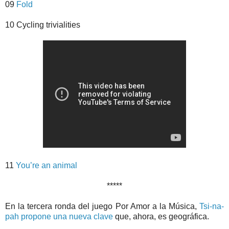
09
Fold
10 Cycling trivialities
11
You’re an animal
*****
En la tercera ronda del juego Por Amor a la Música,
Tsi-na-
pah propone una nueva clave
que, ahora, es geográfica.