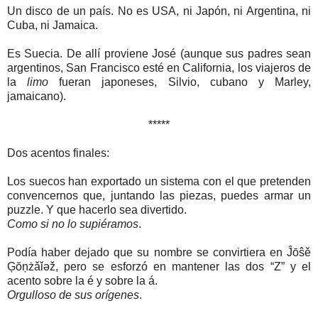
Un disco de un país. No es USA, ni Japón, ni Argentina, ni
Cuba, ni Jamaica.
Es Suecia. De allí proviene José (aunque sus padres sean
argentinos, San Francisco esté en California, los viajeros de
la
limo
fueran japoneses, Silvio, cubano y Marley,
jamaicano).
*****
Dos acentos finales:
Los suecos han exportado un sistema con el que pretenden
convencernos que, juntando las piezas, puedes armar un
puzzle. Y que hacerlo sea divertido.
Como si no lo supiéramos
.
Podía haber dejado que su nombre se convirtiera en Ĵōŝě
Ģŏņżǎǐәž, pero se esforzó en mantener las dos “Z” y el
acento sobre la é y sobre la á.
Orgulloso de sus orígenes
.