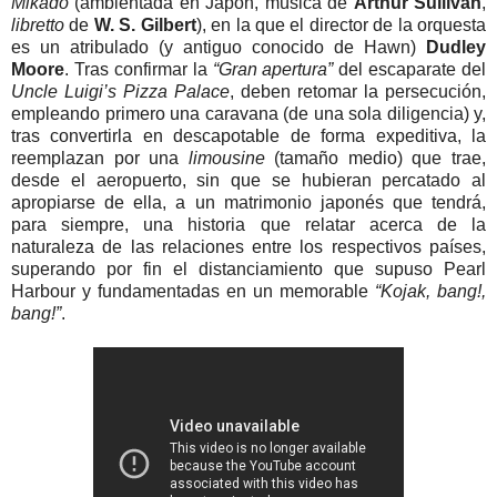
Mikado
(ambientada en Japón, música de
Arthur Sullivan
,
libretto
de
W. S. Gilbert
), en la que el director de la orquesta
es un atribulado (y antiguo conocido de Hawn)
Dudley
Moore
. Tras confirmar la
“Gran apertura”
del escaparate del
Uncle Luigi’s Pizza Palace
, deben retomar la persecución,
empleando primero una caravana (de una sola diligencia) y,
tras convertirla en descapotable de forma expeditiva, la
reemplazan por una
limousine
(tamaño medio) que trae,
desde el aeropuerto, sin que se hubieran percatado al
apropiarse de ella, a un matrimonio japonés que tendrá,
para siempre, una historia que relatar acerca de la
naturaleza de las relaciones entre los respectivos países,
superando por fin el distanciamiento que supuso Pearl
Harbour y fundamentadas en un memorable
“Kojak, bang!,
bang!”
.