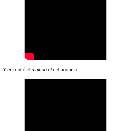
Y encontré el
making of
del anuncio.