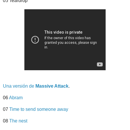
05 Teardrop
Una versión de
Massive Attack
.
06
Abram
07
Time to send someone away
08
The nest