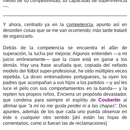
medio de su competitividad, su capacidad de supervivencia
—.
Y ahora, centrado ya en la
competencia
, apunto así en
desorden cosas que se me van ocurriendo; más tarde trataré
de organizarlo.
Detrás de la competencia se encuentra el afán de
superación, la lucha por mejorar. Algunos entienden —a mi
juicio erróneamente— que la clave está en ganar a los
demás. Hay una frase acuñada que, copiada del nefasto
modelo del fútbol super-profesional, he oído múltiples veces
repetida. La dicen entrenadores portugueses, la oyen los
padres que acompañan a sus hijos a los partidos —y así les
luce el pelo con sus comportamientos en la banda— y la
repiten los propios niños. Encierra un propósito devastador,
que condena para siempre el espíritu de
Coubertin
al
afirmar que
“a mí no me gusta perder ni a las chapas”
. Dos
apuntes, además de los que cada uno pueda observar en
éste o cualquier otro sentido [ahí están las hojas de
comentarios, como si fueran las de reclamaciones]