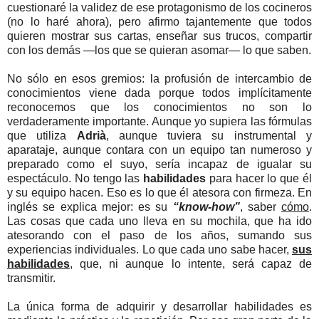
cuestionaré la validez de ese protagonismo de los cocineros
(no lo haré ahora), pero afirmo tajantemente que todos
quieren mostrar sus cartas, enseñar sus trucos, compartir
con los demás —los que se quieran asomar— lo que saben.
No sólo en esos gremios: la profusión de intercambio de
conocimientos viene dada porque todos implícitamente
reconocemos que los conocimientos no son lo
verdaderamente importante. Aunque yo supiera las fórmulas
que utiliza
Adrià
, aunque tuviera su instrumental y
aparataje, aunque contara con un equipo tan numeroso y
preparado como el suyo, sería incapaz de igualar su
espectáculo. No tengo las
habilidades
para hacer lo que él
y su equipo hacen. Eso es lo que él atesora con firmeza. En
inglés se explica mejor: es su
“know-how”
, saber
cómo
.
Las cosas que cada uno lleva en su mochila, que ha ido
atesorando con el paso de los años, sumando sus
experiencias individuales. Lo que cada uno sabe hacer,
sus
habilidades
, que, ni aunque lo intente, será capaz de
transmitir.
La única forma de adquirir y desarrollar habilidades es