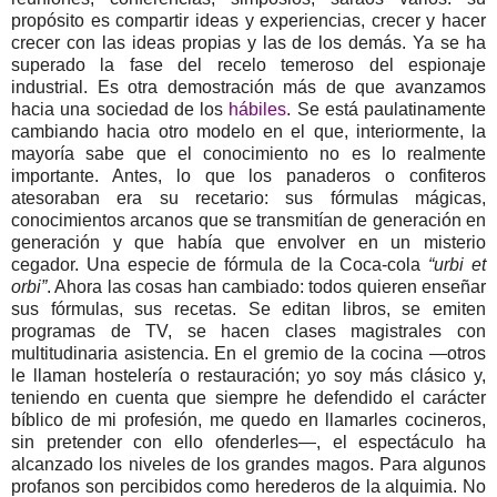
propósito es compartir ideas y experiencias, crecer y hacer
crecer con las ideas propias y las de los demás. Ya se ha
superado la fase del recelo temeroso del espionaje
industrial. Es otra demostración más de que avanzamos
hacia una sociedad de los
hábiles
. Se está paulatinamente
cambiando hacia otro modelo en el que, interiormente, la
mayoría sabe que el conocimiento no es lo realmente
importante. Antes, lo que los panaderos o confiteros
atesoraban era su recetario: sus fórmulas mágicas,
conocimientos arcanos que se transmitían de generación en
generación y que había que envolver en un misterio
cegador. Una especie de fórmula de la Coca-cola
“urbi et
orbi”
. Ahora las cosas han cambiado: todos quieren enseñar
sus fórmulas, sus recetas. Se editan libros, se emiten
programas de TV, se hacen clases magistrales con
multitudinaria asistencia. En el gremio de la cocina —otros
le llaman hostelería o restauración; yo soy más clásico y,
teniendo en cuenta que siempre he defendido el carácter
bíblico de mi profesión, me quedo en llamarles cocineros,
sin pretender con ello ofenderles—, el espectáculo ha
alcanzado los niveles de los grandes magos. Para algunos
profanos son percibidos como herederos de la alquimia. No