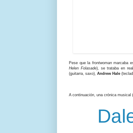
Pese que la
frontwoman
marcaba est
Helen Folasade
), se trataba en re
(guitarra, saxo),
Andrew Hale
(tecla
A continuación, una crónica musical (
Dal