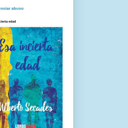
nciar abuso
cierta edad