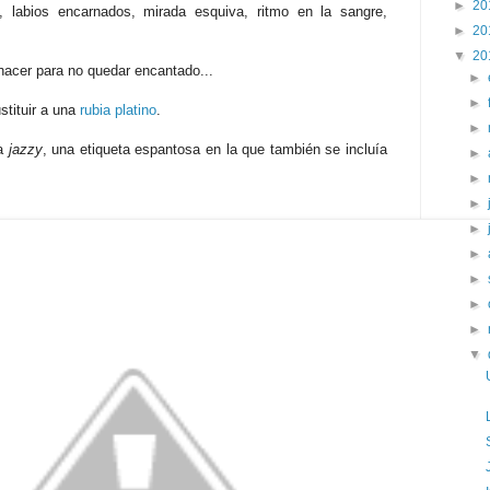
►
20
, labios encarnados, mirada esquiva, ritmo en la sangre,
►
20
▼
20
acer para no quedar encantado...
►
►
stituir a una
rubia platino
.
►
ca
jazzy
, una etiqueta espantosa en la que también se incluía
►
►
►
►
►
►
►
►
▼