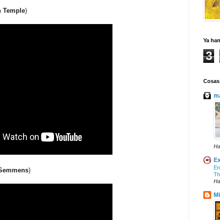
n Temple
)
Ya ha
3
Cosas
ma
Ha
Ex
En
 Semmens
)
Th
Ha
Mi