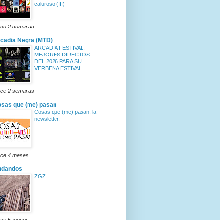
caluroso (III)
ce 2 semanas
cadia Negra (MTD)
ARCADIA FESTIVAL:
MEJORES DIRECTOS
DEL 2026 PARA SU
VERBENA ESTIVAL
ce 2 semanas
sas que (me) pasan
Cosas que (me) pasan: la
newsletter.
ce 4 meses
ndandos
ZGZ
ce 5 meses