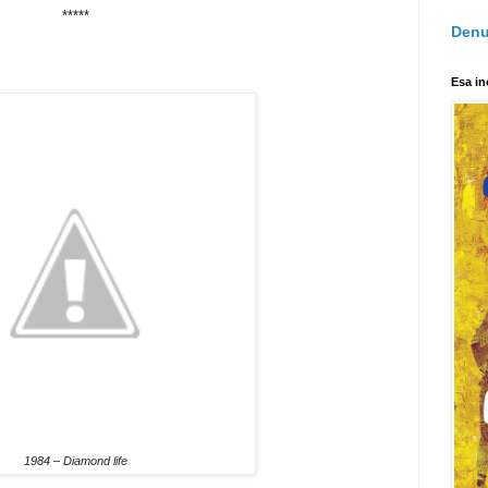
*****
Denu
Esa in
1984 – Diamond life