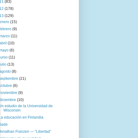
11
(83)
12
(178)
13
(129)
enero
(15)
febrero
(9)
marzo
(11)
abril
(10)
mayo
(6)
junio
(11)
julio
(13)
agosto
(8)
septiembre
(21)
octubre
(6)
noviembre
(9)
diciembre
(10)
Un estudio de la Universidad de
Wisconsin
La educación en Finlandia
Sade
Jonathan Franzen — “Libertad”