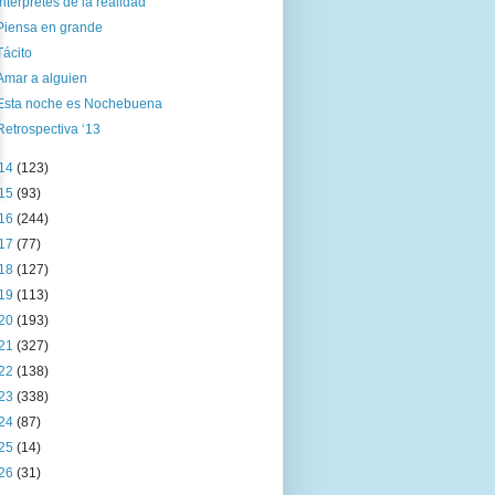
Intérpretes de la realidad
Piensa en grande
Tácito
Amar a alguien
Esta noche es Nochebuena
Retrospectiva ‘13
14
(123)
15
(93)
16
(244)
17
(77)
18
(127)
19
(113)
20
(193)
21
(327)
22
(138)
23
(338)
24
(87)
25
(14)
26
(31)