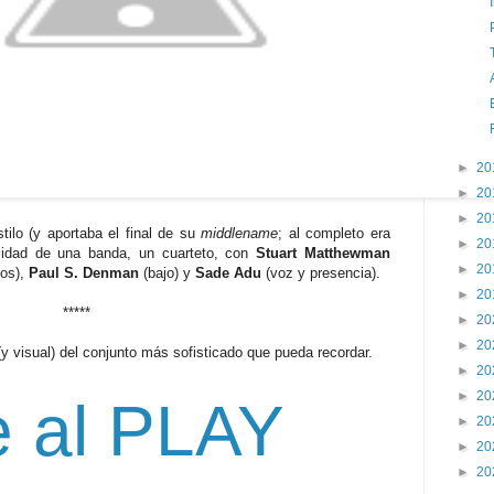
►
20
►
20
►
20
ilo (y aportaba el final de su
middlename
; al completo era
►
20
alidad de una banda, un cuarteto, con
Stuart Matthewman
►
20
dos),
Paul S. Denman
(bajo) y
Sade Adu
(voz y presencia).
►
20
*****
►
20
►
20
y visual) del conjunto más sofisticado que pueda recordar.
►
20
►
20
e al PLAY
►
20
►
20
►
20