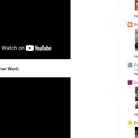
Ha
Ex
Ha
Ce
rian Ward
)
Ca
Ha
Co
Ha
E