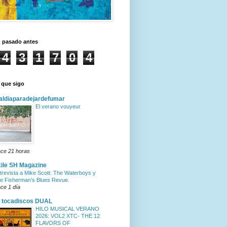
n pasado antes
4
3
1
7
0
4
 que sigo
ldiaparadejardefumar
El verano vouyeur
ce 21 horas
ile SH Magazine
trevista a Mike Scott. The Waterboys y
e Fisherman’s Blues Revue.
ce 1 día
 tocadiscos DUAL
HILO MUSICAL VERANO
2026: VOL2 XTC- THE 12
FLAVORS OF