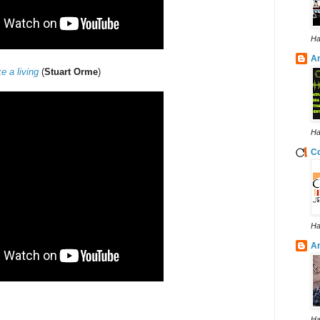
Ha
Ar
 a living
(
Stuart Orme
)
Ha
Co
Ha
A
Ha