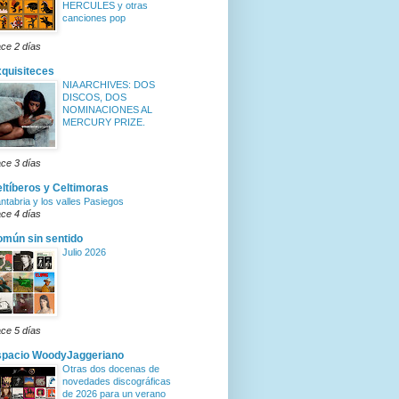
HERCULES y otras
canciones pop
ce 2 días
quisiteces
NIA ARCHIVES: DOS
DISCOS, DOS
NOMINACIONES AL
MERCURY PRIZE.
ce 3 días
ltíberos y Celtimoras
ntabria y los valles Pasiegos
ce 4 días
mún sin sentido
Julio 2026
ce 5 días
spacio WoodyJaggeriano
Otras dos docenas de
novedades discográficas
de 2026 para un verano