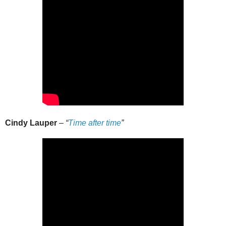
Cindy Lauper
–
“
Time after time
”