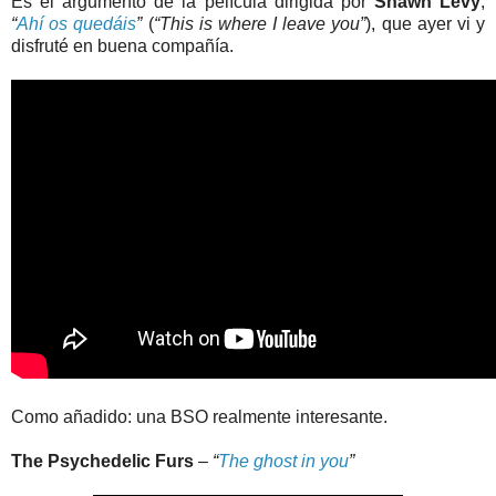
Es el argumento de la película dirigida por
Shawn Levy
,
“
Ahí os quedáis
”
(
“This is where I leave you”
), que ayer vi y
disfruté en buena compañía.
Como añadido: una BSO realmente interesante.
The Psychedelic Furs
–
“
The ghost in you
”