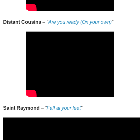
Distant Cousins
–
“
Are you ready (On your own)
”
Saint Raymond
–
“
Fall at your feet
”