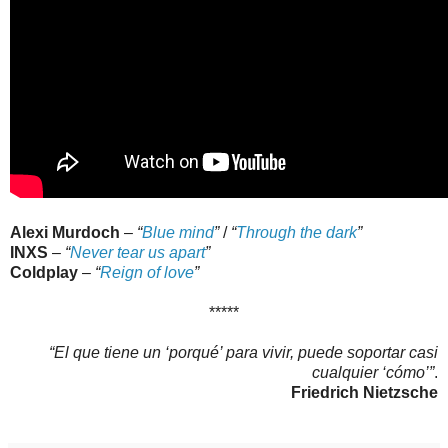
Alexi Murdoch
–
“
Blue mind
”
/
“
Through the dark
”
INXS
–
“
Never tear us apart
”
Coldplay
–
“
Reign of love
”
*****
“El que tiene un ‘porqué’ para vivir, puede soportar casi
cualquier ‘cómo’”
.
Friedrich Nietzsche