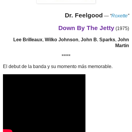
Dr. Feelgood
—
“
Roxette
”
Down By The Jetty
(1975)
Lee Brilleaux
,
Wilko Johnson
,
John B. Sparks
,
John
Martin
*****
El debut de la banda y su momento más memorable.