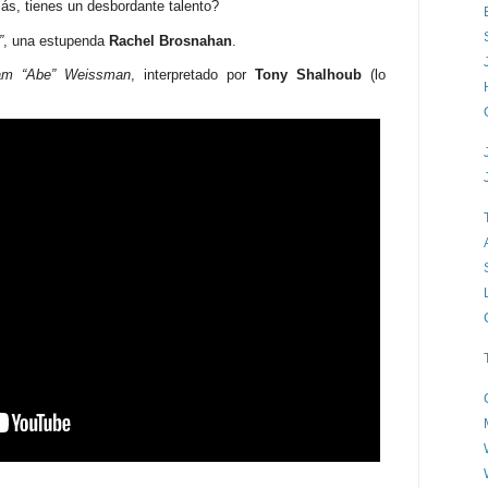
más, tienes un desbordante talento?
”
, una estupenda
Rachel Brosnahan
.
am “Abe” Weissman
, interpretado por
Tony Shalhoub
(lo