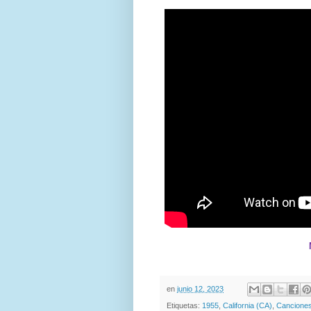
en
junio 12, 2023
Etiquetas:
1955
,
California (CA)
,
Cancione