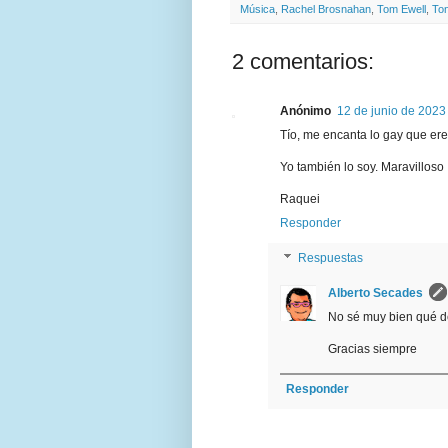
Música
,
Rachel Brosnahan
,
Tom Ewell
,
To
2 comentarios:
Anónimo
12 de junio de 2023 
Tío, me encanta lo gay que er
Yo también lo soy. Maravilloso
Raquei
Responder
Respuestas
Alberto Secades
No sé muy bien qué de
Gracias siempre
Responder