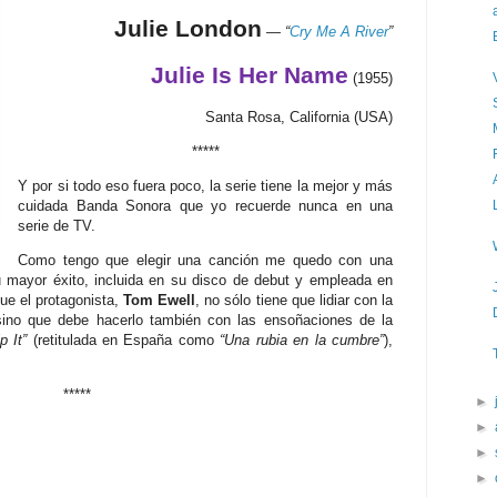
Julie London
—
“
Cry Me A River
”
Julie Is Her Name
(1955)
Santa Rosa, California (USA)
*****
Y por si todo eso fuera poco, la serie tiene la mejor y más
cuidada Banda Sonora que yo recuerde nunca en una
serie de TV.
Como tengo que elegir una canción me quedo con una
su mayor éxito, incluida en su disco de debut y empleada en
que el protagonista,
Tom Ewell
, no sólo tiene que lidiar con la
sino que debe hacerlo también con las ensoñaciones de la
p It”
(retitulada en España como
“Una rubia en la cumbre”
),
*****
►
►
►
►