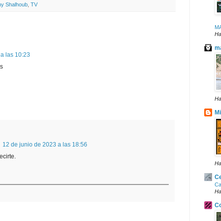
ny Shalhoub
,
TV
M
Ha
ma
a las 10:23
es
Ha
Mi
12 de junio de 2023 a las 18:56
cirte.
Ha
Ce
Ca
Ha
Co