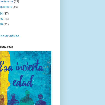
noviembre
(39)
diciembre
(59)
24
(87)
25
(14)
26
(31)
nciar abuso
cierta edad