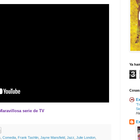
Ya ha
3
Cosas
Ex
‘T
Si
Maravillosa serie de TV
Ha
Ex
s
,
Comedia
,
Frank Tashlin
,
Jayne Mansfield
,
Jazz
,
Julie London
,