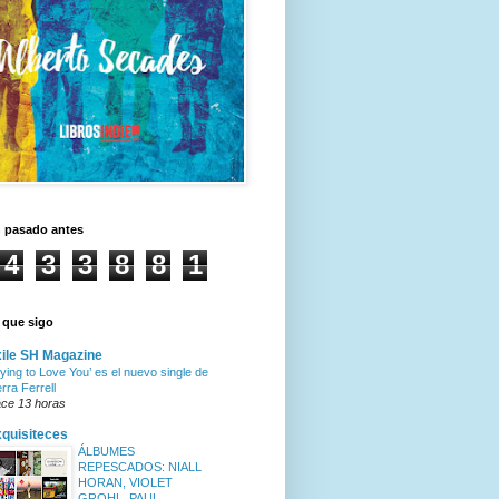
n pasado antes
4
3
3
8
8
1
 que sigo
ile SH Magazine
rying to Love You’ es el nuevo single de
erra Ferrell
ce 13 horas
quisiteces
ÁLBUMES
REPESCADOS: NIALL
HORAN, VIOLET
GROHL, PAUL