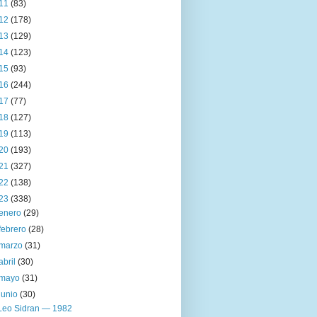
11
(83)
12
(178)
13
(129)
14
(123)
15
(93)
16
(244)
17
(77)
18
(127)
19
(113)
20
(193)
21
(327)
22
(138)
23
(338)
enero
(29)
febrero
(28)
marzo
(31)
abril
(30)
mayo
(31)
junio
(30)
Leo Sidran — 1982