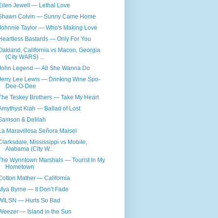
Eilen Jewell — Lethal Love
Shawn Colvin — Sunny Came Home
Johnnie Taylor — Who's Making Love
Heartless Bastards — Only For You
Oakland, California vs Macon, Georgia
(City WARS) ...
John Legend — All She Wanna Do
Jerry Lee Lewis — Drinking Wine Spo-
Dee-O-Dee
The Teskey Brothers — Take My Heart
Amythyst Kiah — Ballad of Lost
Samson & Delilah
La Maravillosa Señora Maisel
Clarksdale, Mississippi vs Mobile,
Alabama (City W...
The Wynntown Marshals — Tourist In My
Hometown
Cotton Mather — California
Mya Byrne — It Don’t Fade
WILSN — Hurts So Bad
Weezer — Island in the Sun