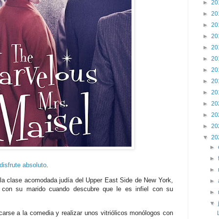
►
20
►
20
►
20
►
20
►
20
►
20
►
20
►
20
►
20
►
20
►
20
►
20
▼
20
►
►
disfrute absoluto
.
►
 la clase acomodada judía del Upper East Side de New York,
►
e con su marido cuando descubre que le es infiel con su
►
▼
arse a la comedia y realizar unos vitriólicos monólogos con