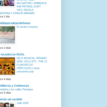
McCARTNEY, EMBRACE,
KIM PETRAS, KURT
VILE, KELELA,
ADONNA Y GRACIE ABRAMS.
ce 1 día
ldiaparadejardefumar
El verano vouyeur
ce 2 días
 tocadiscos DUAL
HILO MUSICAL VERANO
2026: VOL2 XTC- THE 12
FLAVORS OF
HERCULES y otras
canciones pop
ce 4 días
ltíberos y Celtimoras
ntabria y los valles Pasiegos
ce 5 días
mún sin sentido
Julio 2026