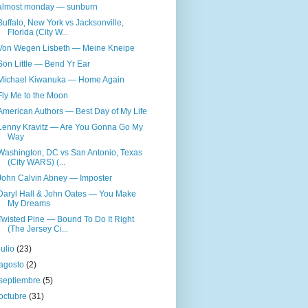
almost monday — sunburn
Buffalo, New York vs Jacksonville,
Florida (City W...
Von Wegen Lisbeth — Meine Kneipe
Son Little — Bend Yr Ear
Michael Kiwanuka — Home Again
Fly Me to the Moon
American Authors — Best Day of My Life
Lenny Kravitz — Are You Gonna Go My
Way
Washington, DC vs San Antonio, Texas
(City WARS) (...
John Calvin Abney — Imposter
Daryl Hall & John Oates — You Make
My Dreams
Twisted Pine — Bound To Do It Right
(The Jersey Ci...
julio
(23)
agosto
(2)
septiembre
(5)
octubre
(31)