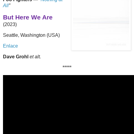
All
”
But Here We Are
(2023)
Seattle, Washington (USA)
Enlace
Dave Grohl
et alt.
*****