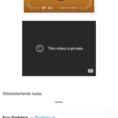
Absolutamente nada.
*****
Foo Fighters
—
“
Nothing at