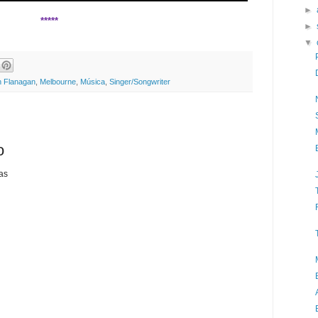
►
*****
►
▼
n Flanagan
,
Melbourne
,
Música
,
Singer/Songwriter
o
as