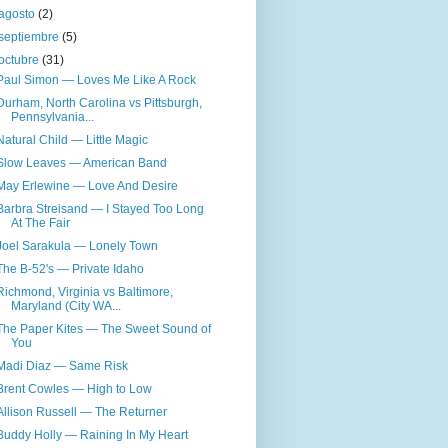
agosto
(2)
septiembre
(5)
octubre
(31)
Paul Simon — Loves Me Like A Rock
Durham, North Carolina vs Pittsburgh,
Pennsylvania...
Natural Child — Little Magic
Slow Leaves — American Band
May Erlewine — Love And Desire
Barbra Streisand — I Stayed Too Long
At The Fair
Joel Sarakula — Lonely Town
The B-52's — Private Idaho
Richmond, Virginia vs Baltimore,
Maryland (City WA...
The Paper Kites — The Sweet Sound of
You
Madi Diaz — Same Risk
Brent Cowles — High to Low
Allison Russell — The Returner
Buddy Holly — Raining In My Heart