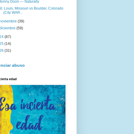
Bonny Doon — Naturally
St. Louis, Missouri vs Boulder, Colorado
(City WAR...
noviembre
(39)
diciembre
(59)
24
(87)
25
(14)
26
(31)
nciar abuso
cierta edad