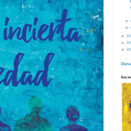
►
►
►
20
►
20
►
20
Denu
Esa in