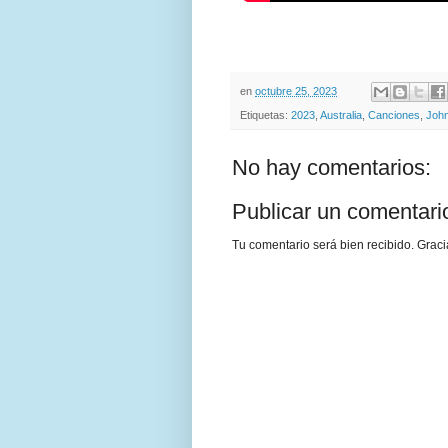
en
octubre 25, 2023
Etiquetas:
2023
,
Australia
,
Canciones
,
Joh
No hay comentarios:
Publicar un comentari
Tu comentario será bien recibido. Graci