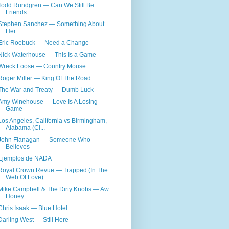
Todd Rundgren — Can We Still Be
Friends
Stephen Sanchez — Something About
Her
Eric Roebuck — Need a Change
Nick Waterhouse — This Is a Game
Wreck Loose — Country Mouse
Roger Miller — King Of The Road
The War and Treaty — Dumb Luck
Amy Winehouse — Love Is A Losing
Game
Los Angeles, California vs Birmingham,
Alabama (Ci...
John Flanagan — Someone Who
Believes
Ejemplos de NADA
Royal Crown Revue — Trapped (In The
Web Of Love)
Mike Campbell & The Dirty Knobs — Aw
Honey
Chris Isaak — Blue Hotel
Darling West — Still Here