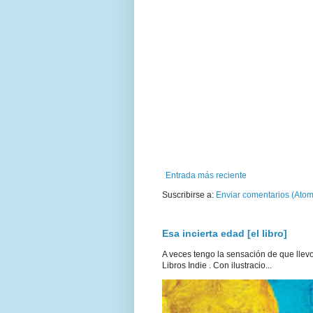
Entrada más reciente
Suscribirse a:
Enviar comentarios (Atom
Esa incierta edad [el libro]
A veces tengo la sensación de que llevo 
Libros Indie . Con ilustracio...