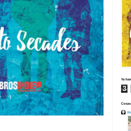
Ya ha
3
Cosas
ma