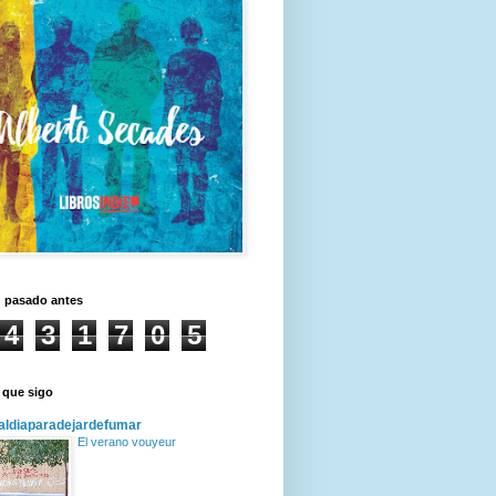
n pasado antes
4
3
1
7
0
5
 que sigo
ldiaparadejardefumar
El verano vouyeur