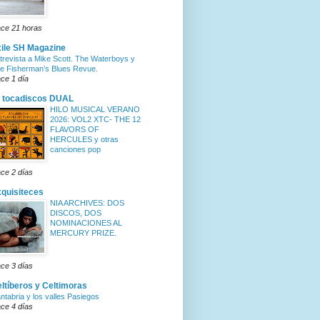
ce 21 horas
ile SH Magazine
trevista a Mike Scott. The Waterboys y
e Fisherman’s Blues Revue.
ce 1 día
 tocadiscos DUAL
HILO MUSICAL VERANO
2026: VOL2 XTC- THE 12
FLAVORS OF
HERCULES y otras
canciones pop
ce 2 días
quisiteces
NIA ARCHIVES: DOS
DISCOS, DOS
NOMINACIONES AL
MERCURY PRIZE.
ce 3 días
ltíberos y Celtimoras
ntabria y los valles Pasiegos
ce 4 días