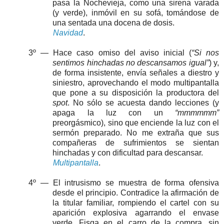
pasa la Nochevieja, como una sirena varada
(y verde), inmóvil en su sofá, tomándose de
una sentada una docena de dosis.
Navidad
.
3º — Hace caso omiso del aviso inicial (
“Si nos
sentimos hinchadas no descansamos igual”
) y,
de forma insistente, envía señales a diestro y
siniestro, aprovechando el modo multipantalla
que pone a su disposición la productora del
spot
. No sólo se acuesta dando lecciones (y
apaga la luz con un
“mmmmmm”
preorgásmico), sino que enciende la luz con el
sermón preparado. No me extraña que sus
compañeras de sufrimientos se sientan
hinchadas y con dificultad para descansar.
Multipantalla
.
4º — El intrusismo se muestra de forma ofensiva
desde el principio. Contradice la afirmación de
la titular familiar, rompiendo el cartel con su
aparición explosiva agarrando el envase
verde. Fisga en el carro de la compra, sin