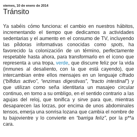
viernes, 10 de enero de 2014
Tránsito
Ya sabéis cómo funciona: el cambio en nuestros hábitos,
incrementando el tiempo que dedicamos a actividades
sedentarias y el aumento en el consumo de TV, incluyendo
las píldoras informativas conocidas como
spots
, ha
favorecido la colonización de un término, perfectamente
respetable hasta ahora, para transformarlo en el icono que
representa a una tropa,
verde
, que discurre feliz por la vida
(inmunes al desaliento, con la que está cayendo), que
intercambian entre ellos mensajes en un lenguaje cifrado
(
“bífidus activo”
,
“enzimas digestivas”
,
“tracto intestinal
”) y
que utilizan como seña identitaria un masajeo circular
continuo, en torno a su ombligo, en el sentido contrario a las
agujas del reloj, que tonifica y sirve para que, mientras
desaparecen las lorzas, por encima de unos abdominales
tensos, emerja una sonrisa lozana que cambia el nombre de
tu bajovientre y lo convierte en
“barriga feliz”
, por la p**a
cara.