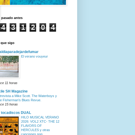
n pasado antes
4
3
1
2
0
4
 que sigo
ldiaparadejardefumar
El verano vouyeur
ce 11 horas
ile SH Magazine
trevista a Mike Scott. The Waterboys y
e Fisherman’s Blues Revue.
ce 15 horas
 tocadiscos DUAL
HILO MUSICAL VERANO
2026: VOL2 XTC- THE 12
FLAVORS OF
HERCULES y otras
canciones pop