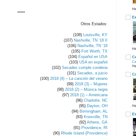
Ha
*****
Ex
Otros Estados:
(108)
Louisville, KY
(107)
Nashville, TN ’18 II
(106)
Nashville, TN ‘18
Ha
(105)
Fort Worth, TX
(104)
Español en USA
Ce
(103)
USA en español
Ca
Ha
(102)
Secades cumple condena
(101)
Secades, a juicio
Co
(100)
2018 (4) – La canción del verano
(99)
2018 (3) – Mujeres
(98)
2018 (2) – Música negra
(97)
2018 (1) – Americana
(96)
Charlotte, NC
(95)
Dayton, OH
Ha
(94)
Birmingham, AL
E
(93)
Knoxville, TN
(92)
Athens, GA
(91)
Providence, RI
(90)
Rhode Island (Providence)