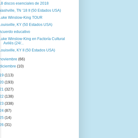
18 discos esenciales de 2018
Nashville, TN ‘18 II (50 Estados USA)
Luke Winslow-King TOUR
Louisville, KY (50 Estados USA)
Acuerdo educativo
Luke Winslow-King en Factoría Cultural
Avilés (24/...
Louisville, KY II (50 Estados USA)
noviembre
(66)
diciembre
(10)
19
(113)
20
(193)
21
(327)
22
(138)
23
(338)
24
(87)
25
(14)
26
(31)