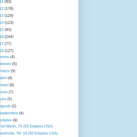
11
(83)
12
(178)
13
(129)
14
(123)
15
(93)
16
(244)
17
(77)
18
(127)
enero
(4)
febrero
(5)
marzo
(5)
abril
(4)
mayo
(6)
junio
(7)
julio
(5)
agosto
(2)
septiembre
(4)
octubre
(9)
Fort Worth, TX (50 Estados USA)
Nashville, TN ‘18 (50 Estados USA)