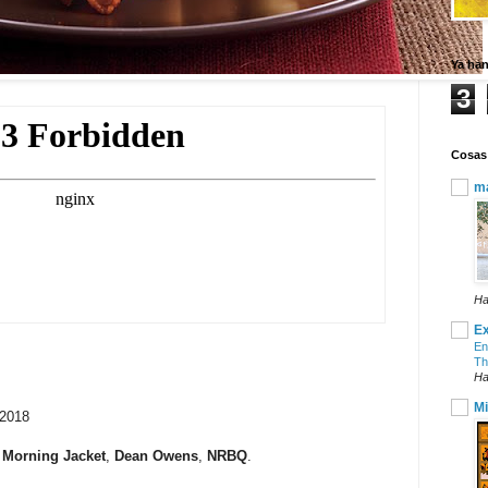
Ya ha
3
Cosas
ma
Ha
Ex
En
Th
Ha
Mi
 2018
 Morning Jacket
,
Dean Owens
,
NRBQ
.