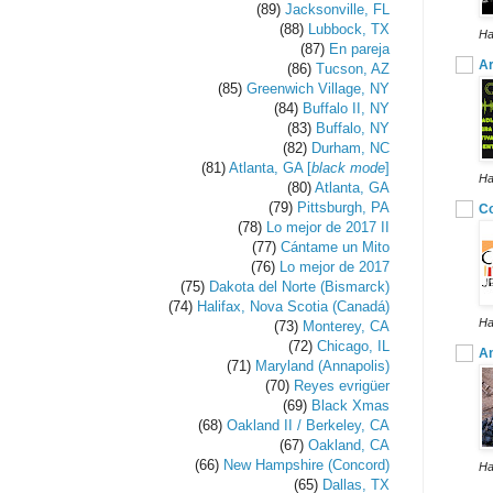
(89)
Jacksonville, FL
(88)
Lubbock, TX
Ha
(87)
En pareja
Ar
(86)
Tucson, AZ
(85)
Greenwich Village, NY
(84)
Buffalo II, NY
(83)
Buffalo, NY
(82)
Durham, NC
(81)
Atlanta, GA [
black mode
]
Ha
(80)
Atlanta, GA
(79)
Pittsburgh, PA
Co
(78)
Lo mejor de 2017 II
(77)
Cántame un Mito
(76)
Lo mejor de 2017
(75)
Dakota del Norte (Bismarck)
(74)
Halifax, Nova Scotia (Canadá)
Ha
(73)
Monterey, CA
(72)
Chicago, IL
A
(71)
Maryland (Annapolis)
(70)
Reyes evrigüer
(69)
Black Xmas
(68)
Oakland II / Berkeley, CA
(67)
Oakland, CA
(66)
New Hampshire (Concord)
Ha
(65)
Dallas, TX