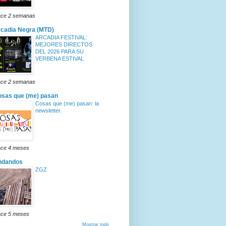
ce 2 semanas
cadia Negra (MTD)
ARCADIA FESTIVAL:
MEJORES DIRECTOS
DEL 2026 PARA SU
VERBENA ESTIVAL
ce 2 semanas
sas que (me) pasan
Cosas que (me) pasan: la
newsletter.
ce 4 meses
ndandos
ZGZ
ce 5 meses
Mostrar todo