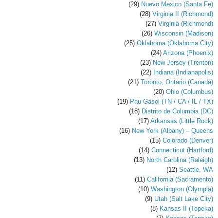
(29)
Nuevo Mexico (Santa Fe)
(28)
Virginia II (Richmond)
(27)
Virginia (Richmond)
(26)
Wisconsin (Madison)
(25)
Oklahoma (Oklahoma City)
(24)
Arizona (Phoenix)
(23)
New Jersey (Trenton)
(22)
Indiana (Indianapolis)
(21)
Toronto, Ontario (Canadá)
(20)
Ohio (Columbus)
(19)
Pau Gasol (TN / CA / IL / TX)
(18)
Distrito de Columbia (DC)
(17)
Arkansas (Little Rock)
(16)
New York (Albany) – Queens
(15)
Colorado (Denver)
(14)
Connecticut (Hartford)
(13)
North Carolina (Raleigh)
(12)
Seattle, WA
(11)
California (Sacramento)
(10)
Washington (Olympia)
(9)
Utah (Salt Lake City)
(8)
Kansas II (Topeka)