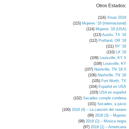
Otros Estados:
(116)
Xmas 2018
(115)
Mujeres ’18 (Internacional)
(114)
Mujeres ’18 (USA)
(113)
Austin, TX ‘18
(112)
Portland, OR ‘18
(111)
NY ‘18
(110)
LA ‘18
(109)
Louisville, KY II
(108)
Louisville, KY
(107)
Nashville, TN ’18 II
(106)
Nashville, TN ‘18
(105)
Fort Worth, TX
(104)
Español en USA
(103)
USA en español
(102)
Secades cumple condena
(101)
Secades, a juicio
(100)
2018 (4) – La canción del verano
(99)
2018 (3) – Mujeres
(98)
2018 (2) – Música negra
(97)
2018 (1) – Americana