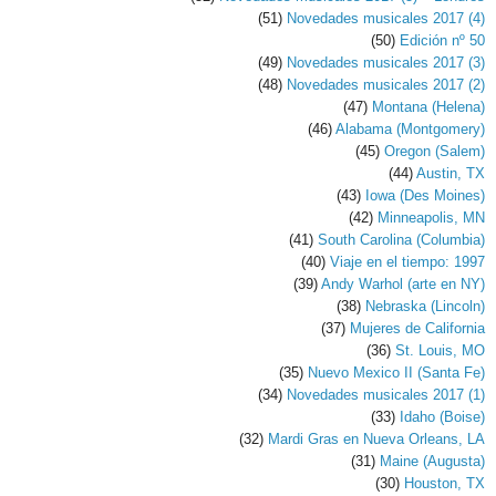
(51)
Novedades musicales 2017 (4)
(50)
Edición nº 50
(49)
Novedades musicales 2017 (3)
(48)
Novedades musicales 2017 (2)
(47)
Montana (Helena)
(46)
Alabama (Montgomery)
(45)
Oregon (Salem)
(44)
Austin, TX
(43)
Iowa (Des Moines)
(42)
Minneapolis, MN
(41)
South Carolina (Columbia)
(40)
Viaje en el tiempo: 1997
(39)
Andy Warhol (arte en NY)
(38)
Nebraska (Lincoln)
(37)
Mujeres de California
(36)
St. Louis, MO
(35)
Nuevo Mexico II (Santa Fe)
(34)
Novedades musicales 2017 (1)
(33)
Idaho (Boise)
(32)
Mardi Gras en Nueva Orleans, LA
(31)
Maine (Augusta)
(30)
Houston, TX