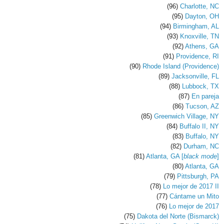
(96)
Charlotte, NC
(95)
Dayton, OH
(94)
Birmingham, AL
(93)
Knoxville, TN
(92)
Athens, GA
(91)
Providence, RI
(90)
Rhode Island (Providence)
(89)
Jacksonville, FL
(88)
Lubbock, TX
(87)
En pareja
(86)
Tucson, AZ
(85)
Greenwich Village, NY
(84)
Buffalo II, NY
(83)
Buffalo, NY
(82)
Durham, NC
(81)
Atlanta, GA [
black mode
]
(80)
Atlanta, GA
(79)
Pittsburgh, PA
(78)
Lo mejor de 2017 II
(77)
Cántame un Mito
(76)
Lo mejor de 2017
(75)
Dakota del Norte (Bismarck)