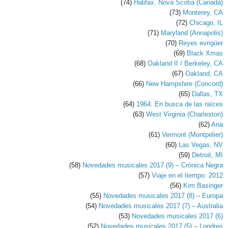
(74)
Halifax, Nova Scotia (Canadá)
(73)
Monterey, CA
(72)
Chicago, IL
(71)
Maryland (Annapolis)
(70)
Reyes evrigüer
(69)
Black Xmas
(68)
Oakland II / Berkeley, CA
(67)
Oakland, CA
(66)
New Hampshire (Concord)
(65)
Dallas, TX
(64)
1964: En busca de las raíces
(63)
West Virginia (Charleston)
(62)
Ana
(61)
Vermont (Montpelier)
(60)
Las Vegas, NV
(59)
Detroit, MI
(58)
Novedades musicales 2017 (9) – Crónica Negra
(57)
Viaje en el tiempo: 2012
(56)
Kim Basinger
(55)
Novedades musicales 2017 (8) – Europa
(54)
Novedades musicales 2017 (7) – Australia
(53)
Novedades musicales 2017 (6)
(52)
Novedades musicales 2017 (5) – Londres