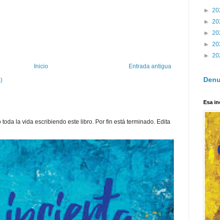
►
20
►
20
►
20
►
20
►
20
Inicio
Entrada antigua
Denu
)
Esa in
toda la vida escribiendo este libro. Por fin está terminado. Edita