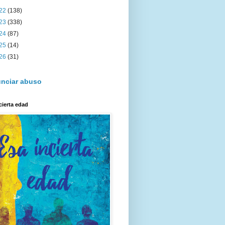
22
(138)
23
(338)
24
(87)
25
(14)
26
(31)
nciar abuso
cierta edad