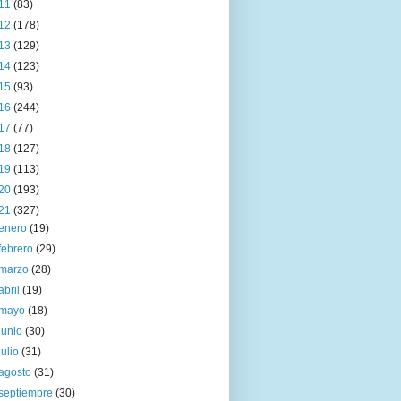
11
(83)
12
(178)
13
(129)
14
(123)
15
(93)
16
(244)
17
(77)
18
(127)
19
(113)
20
(193)
21
(327)
enero
(19)
febrero
(29)
marzo
(28)
abril
(19)
mayo
(18)
junio
(30)
julio
(31)
agosto
(31)
septiembre
(30)