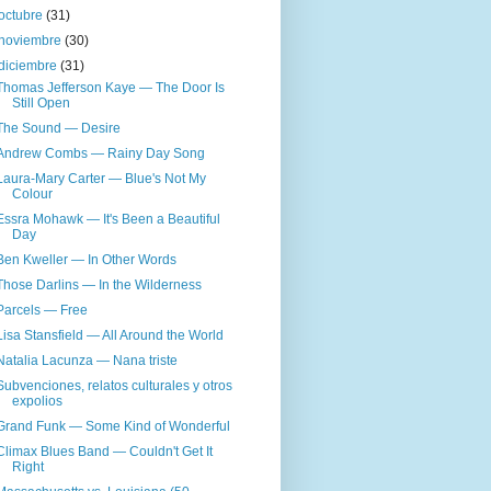
octubre
(31)
noviembre
(30)
diciembre
(31)
Thomas Jefferson Kaye — The Door Is
Still Open
The Sound — Desire
Andrew Combs — Rainy Day Song
Laura-Mary Carter — Blue's Not My
Colour
Essra Mohawk — It's Been a Beautiful
Day
Ben Kweller — In Other Words
Those Darlins — In the Wilderness
Parcels — Free
Lisa Stansfield — All Around the World
Natalia Lacunza — Nana triste
Subvenciones, relatos culturales y otros
expolios
Grand Funk — Some Kind of Wonderful
Climax Blues Band — Couldn't Get It
Right