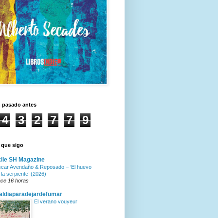
n pasado antes
4
3
2
7
7
9
 que sigo
ile SH Magazine
car Avendaño & Reposado – ‘El huevo
 la serpiente’ (2026)
ce 16 horas
ldiaparadejardefumar
El verano vouyeur