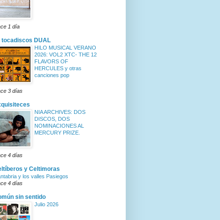
ce 1 día
 tocadiscos DUAL
HILO MUSICAL VERANO
2026: VOL2 XTC- THE 12
FLAVORS OF
HERCULES y otras
canciones pop
ce 3 días
quisiteces
NIA ARCHIVES: DOS
DISCOS, DOS
NOMINACIONES AL
MERCURY PRIZE.
ce 4 días
ltíberos y Celtimoras
ntabria y los valles Pasiegos
ce 4 días
mún sin sentido
Julio 2026