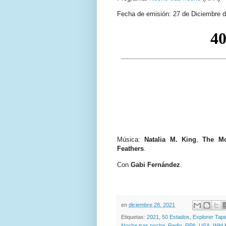
Fecha de emisión: 27 de Diciembre 
Música:
Natalia M. King
,
The Mo
Feathers
.
Con
Gabi Fernández
.
en
diciembre 28, 2021
Etiquetas:
2021
,
50 Estados
,
Explorer Tap
Noche tras noche
,
Radio
,
RPA
,
USA
,
Wild 