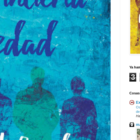
Ya ha
3
Cosas
Ex
Os
de
Ha
ma