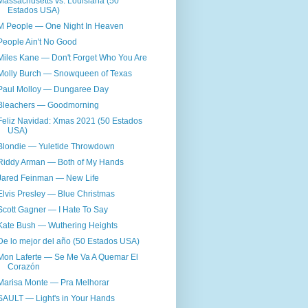
Massachusetts vs. Louisiana (50
Estados USA)
M People — One Night In Heaven
People Ain't No Good
Miles Kane — Don't Forget Who You Are
Molly Burch — Snowqueen of Texas
Paul Molloy — Dungaree Day
Bleachers — Goodmorning
Feliz Navidad: Xmas 2021 (50 Estados
USA)
Blondie — Yuletide Throwdown
Riddy Arman — Both of My Hands
Jared Feinman — New Life
Elvis Presley — Blue Christmas
Scott Gagner — I Hate To Say
Kate Bush — Wuthering Heights
De lo mejor del año (50 Estados USA)
Mon Laferte — Se Me Va A Quemar El
Corazón
Marisa Monte — Pra Melhorar
SAULT — Light's in Your Hands