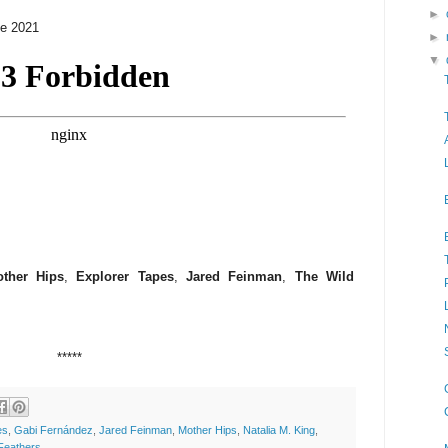
►
de 2021
►
▼
ther Hips
,
Explorer Tapes
,
Jared Feinman
,
The Wild
*****
es
,
Gabi Fernández
,
Jared Feinman
,
Mother Hips
,
Natalia M. King
,
Feathers