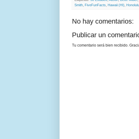
Smith
,
FiveFunFacts
,
Hawaii (HI)
,
Honolul
No hay comentarios:
Publicar un comentari
Tu comentario será bien recibido. Graci