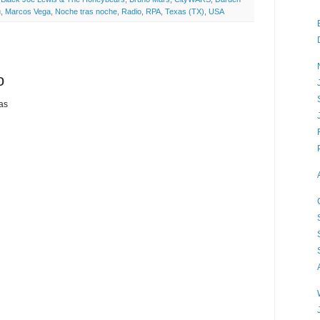
u
,
Marcos Vega
,
Noche tras noche
,
Radio
,
RPA
,
Texas (TX)
,
USA
o
as