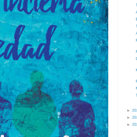
►
20
►
20
►
20