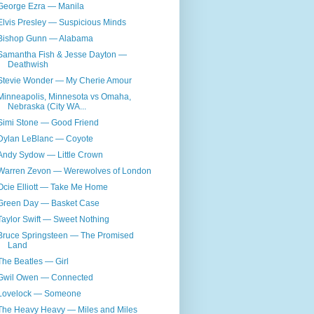
George Ezra — Manila
Elvis Presley — Suspicious Minds
Bishop Gunn — Alabama
Samantha Fish & Jesse Dayton —
Deathwish
Stevie Wonder — My Cherie Amour
Minneapolis, Minnesota vs Omaha,
Nebraska (City WA...
Simi Stone — Good Friend
Dylan LeBlanc — Coyote
Andy Sydow — Little Crown
Warren Zevon — Werewolves of London
Ocie Elliott — Take Me Home
Green Day — Basket Case
Taylor Swift — Sweet Nothing
Bruce Springsteen — The Promised
Land
The Beatles — Girl
Gwil Owen — Connected
Lovelock — Someone
The Heavy Heavy — Miles and Miles