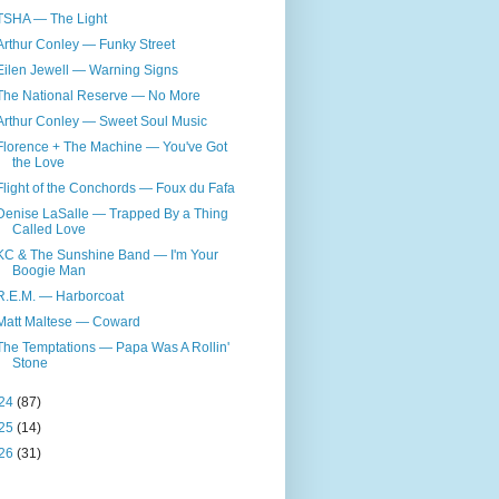
TSHA — The Light
Arthur Conley — Funky Street
Eilen Jewell — Warning Signs
The National Reserve — No More
Arthur Conley — Sweet Soul Music
Florence + The Machine — You've Got
the Love
Flight of the Conchords — Foux du Fafa
Denise LaSalle — Trapped By a Thing
Called Love
KC & The Sunshine Band — I'm Your
Boogie Man
R.E.M. — Harborcoat
Matt Maltese — Coward
The Temptations — Papa Was A Rollin'
Stone
24
(87)
25
(14)
26
(31)