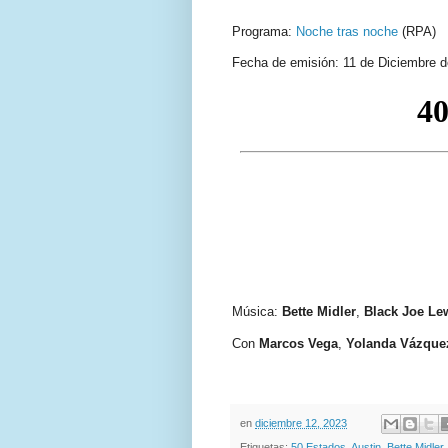
Programa:
Noche tras noche
(RPA)
Fecha de emisión: 11 de Diciembre 
Música:
Bette Midler
,
Black Joe Le
Con
Marcos Vega
,
Yolanda Vázque
en
diciembre 12, 2023
Etiquetas:
50 Estados
,
Austin
,
Bette Midler