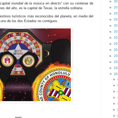
►
20
“capital mundial de la música en directo”
con su centenar de
►
20
 del año, es la capital de Texas, la estrella solitaria.
►
20
destinos turísticos más reconocidos del planeta, en medio del
►
20
 uno de los dos Estados no contiguos.
►
20
►
20
►
20
►
20
►
20
►
20
►
20
►
20
▼
20
►
►
►
►
►
►
►