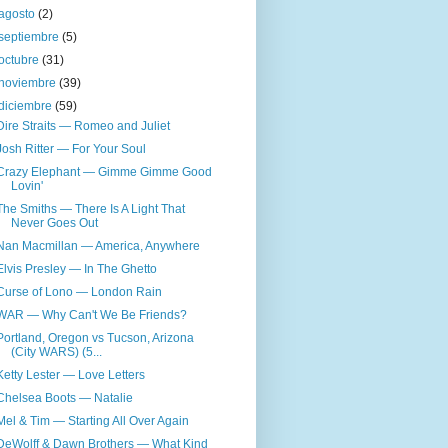
agosto
(2)
septiembre
(5)
octubre
(31)
noviembre
(39)
diciembre
(59)
Dire Straits — Romeo and Juliet
Josh Ritter — For Your Soul
Crazy Elephant — Gimme Gimme Good
Lovin'
The Smiths — There Is A Light That
Never Goes Out
Nan Macmillan — America, Anywhere
Elvis Presley — In The Ghetto
Curse of Lono — London Rain
WAR — Why Can't We Be Friends?
Portland, Oregon vs Tucson, Arizona
(City WARS) (5...
Ketty Lester — Love Letters
Chelsea Boots — Natalie
Mel & Tim — Starting All Over Again
DeWolff & Dawn Brothers — What Kind