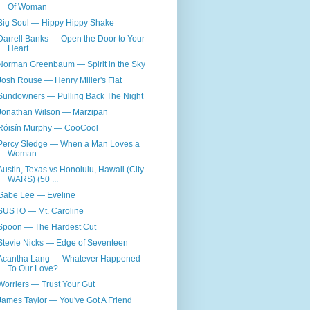
Of Woman
Big Soul — Hippy Hippy Shake
Darrell Banks — Open the Door to Your
Heart
Norman Greenbaum — Spirit in the Sky
Josh Rouse — Henry Miller's Flat
Sundowners — Pulling Back The Night
Jonathan Wilson — Marzipan
Róisín Murphy — CooCool
Percy Sledge — When a Man Loves a
Woman
Austin, Texas vs Honolulu, Hawaii (City
WARS) (50 ...
Gabe Lee — Eveline
SUSTO — Mt. Caroline
Spoon — The Hardest Cut
Stevie Nicks — Edge of Seventeen
Acantha Lang — Whatever Happened
To Our Love?
Worriers — Trust Your Gut
James Taylor — You've Got A Friend