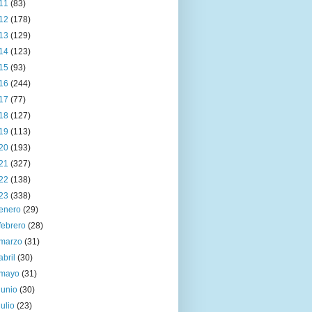
11
(83)
12
(178)
13
(129)
14
(123)
15
(93)
16
(244)
17
(77)
18
(127)
19
(113)
20
(193)
21
(327)
22
(138)
23
(338)
enero
(29)
febrero
(28)
marzo
(31)
abril
(30)
mayo
(31)
junio
(30)
julio
(23)