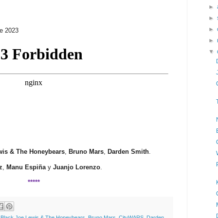
*****
►
►
►
de 2023
►
▼
wis & The Honeybears
,
Bruno Mars
,
Darden Smith
.
z
,
Manu Espiña
y
Juanjo Lorenzo
.
*****
,
Black Joe Lewis & The Honeybears
,
Bruno Mars
,
CityWARS
,
Darden