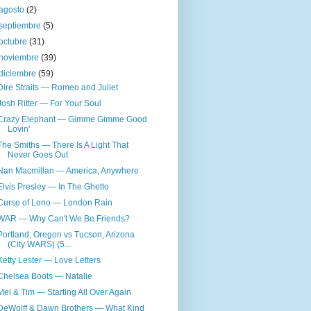
agosto
(2)
septiembre
(5)
octubre
(31)
noviembre
(39)
diciembre
(59)
Dire Straits — Romeo and Juliet
Josh Ritter — For Your Soul
Crazy Elephant — Gimme Gimme Good
Lovin'
The Smiths — There Is A Light That
Never Goes Out
Nan Macmillan — America, Anywhere
Elvis Presley — In The Ghetto
Curse of Lono — London Rain
WAR — Why Can't We Be Friends?
Portland, Oregon vs Tucson, Arizona
(City WARS) (5...
Ketty Lester — Love Letters
Chelsea Boots — Natalie
Mel & Tim — Starting All Over Again
DeWolff & Dawn Brothers — What Kind