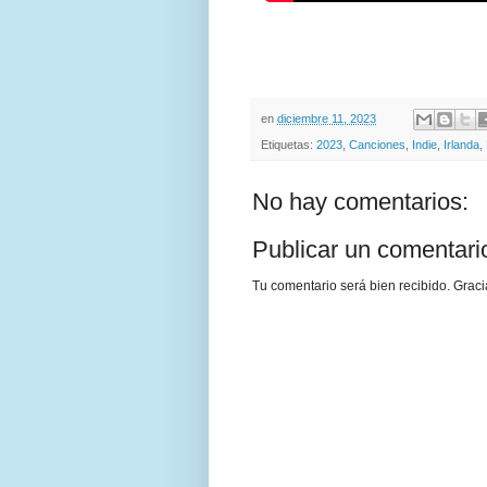
en
diciembre 11, 2023
Etiquetas:
2023
,
Canciones
,
Indie
,
Irlanda
,
No hay comentarios:
Publicar un comentari
Tu comentario será bien recibido. Graci