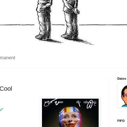
 manent
Datos
Cool
l
”
FIFO