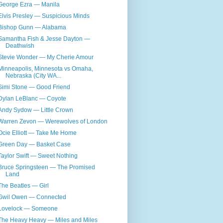
George Ezra — Manila
Elvis Presley — Suspicious Minds
Bishop Gunn — Alabama
Samantha Fish & Jesse Dayton —
Deathwish
Stevie Wonder — My Cherie Amour
Minneapolis, Minnesota vs Omaha,
Nebraska (City WA...
Simi Stone — Good Friend
Dylan LeBlanc — Coyote
Andy Sydow — Little Crown
Warren Zevon — Werewolves of London
Ocie Elliott — Take Me Home
Green Day — Basket Case
Taylor Swift — Sweet Nothing
Bruce Springsteen — The Promised
Land
The Beatles — Girl
Gwil Owen — Connected
Lovelock — Someone
The Heavy Heavy — Miles and Miles