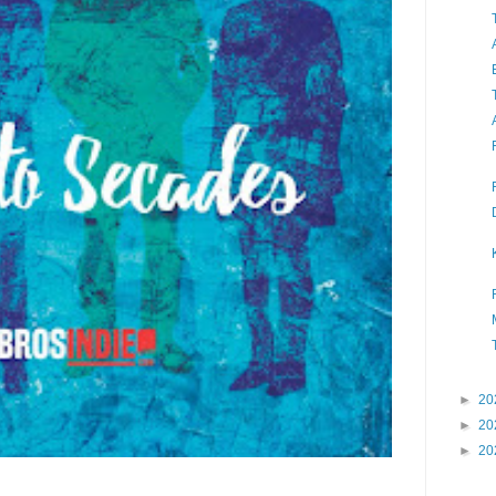
►
20
►
20
►
20