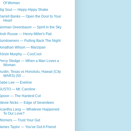
Of Woman
Big Soul — Hippy Hippy Shake
Darrell Banks — Open the Door to Your
Heart
Norman Greenbaum — Spirit in the Sky
Josh Rouse — Henry Miller's Flat
Sundowners — Pulling Back The Night
Jonathan Wilson — Marzipan
Róisín Murphy — CooCool
Percy Sledge — When a Man Loves a
Woman
Austin, Texas vs Honolulu, Hawaii (City
WARS) (50 ...
Gabe Lee — Eveline
SUSTO — Mt. Caroline
Spoon — The Hardest Cut
Stevie Nicks — Edge of Seventeen
Acantha Lang — Whatever Happened
To Our Love?
Worriers — Trust Your Gut
James Taylor — You've Got A Friend