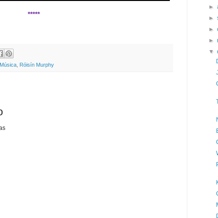
►
*****
►
►
►
▼
Música
,
Róisín Murphy
o
as