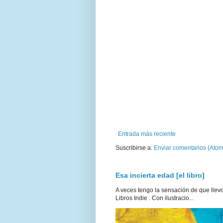
Entrada más reciente
Suscribirse a:
Enviar comentarios (Atom
Esa incierta edad [el libro]
A veces tengo la sensación de que llevo 
Libros Indie . Con ilustracio...