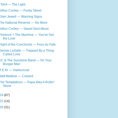
TSHA — The Light
Arthur Conley — Funky Street
Eilen Jewell — Warning Signs
The National Reserve — No More
Arthur Conley — Sweet Soul Music
Florence + The Machine — You've Got
the Love
Flight of the Conchords — Foux du Fafa
Denise LaSalle — Trapped By a Thing
Called Love
KC & The Sunshine Band — I'm Your
Boogie Man
R.E.M. — Harborcoat
Matt Maltese — Coward
The Temptations — Papa Was A Rollin'
Stone
24
(87)
25
(14)
26
(31)