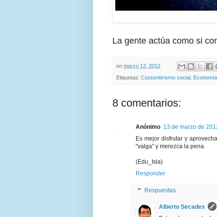
La gente actúa como si co
en
marzo 13, 2012
Etiquetas:
Costumbrismo social
,
Economía
8 comentarios:
Anónimo
13 de marzo de 2012
Es mejor disfrutar y aprovech
"valga" y merezca la pena.
(Edu_Isla)
Responder
Respuestas
Alberto Secades