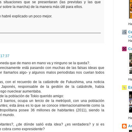
as situaciones que se presentaran (las previstas y las que
r sobre la marcha) de la manera más útil para ellos.
 habré explicado un poco mejor.
Ha
Ce
Ca
Ha
Co
 17:37
moneda que de mano en mano va y ninguno se la queda?.
precisamente está pasando con muchas de las falsas ideas que
-por llamarlos algo- y algunos malos periodistas nos cuelan todos
Ha
as, con el recuerdo de la catástrofe de Fukushima, una noticia
 Japonés, responsable de la gestión de la catástrofe, había
E
riesgo nueclear aumentaba.
de la población de Tokio querido amigo:
23 barrios, ocupa un tercio de la metrópoli, con una población
antes; esta área es lo que se conoce internacionalmente como la
ropolitana posee 36 millones de habitantes (2011), siendo la
el mundo.
Ha
itantes?, ¿de dónde salió esta idea? ¿es verdadera? y si es
Ar
te cobra como expresidente?