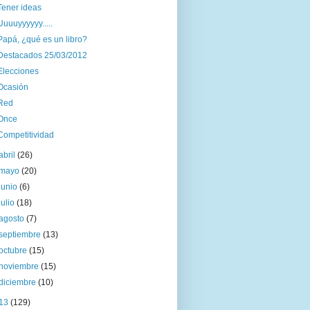
Tener ideas
Uuuuyyyyyy.....
Papá, ¿qué es un libro?
Destacados 25/03/2012
Elecciones
Ocasión
Red
Once
Competitividad
abril
(26)
mayo
(20)
junio
(6)
julio
(18)
agosto
(7)
septiembre
(13)
octubre
(15)
noviembre
(15)
diciembre
(10)
13
(129)