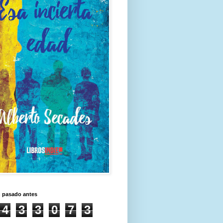
n pasado antes
4
3
3
0
7
3