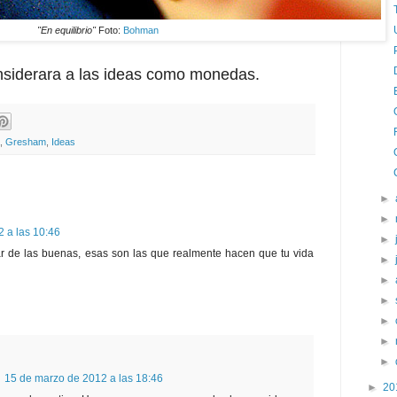
"En equilibrio"
Foto:
Bohman
nsiderara a las ideas como monedas.
,
Gresham
,
Ideas
►
►
 a las 10:46
►
ar de las buenas, esas son las que realmente hacen que tu vida
►
►
►
►
►
►
15 de marzo de 2012 a las 18:46
►
20