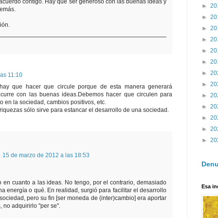
acuerdo contigo. Hay que ser generoso con las buenas ideas y
►
20
demás.
►
20
ión.
►
20
►
20
►
20
►
20
►
20
las 11:10
►
20
 hay que hacer que circule porque de esta manera generará
 ocurre con las buenas ideas.Debemos hacer que circulen para
►
20
 en la sociedad, cambios positivos, etc.
►
20
iquezas sólo sirve para estancar el desarrollo de una sociedad.
►
20
►
20
►
20
15 de marzo de 2012 a las 18:53
Denu
en cuanto a las ideas. No tengo, por el contrario, demasiado
Esa in
na energía o qué. En realidad, surgió para facilitar el desarrollo
sociedad, pero su fin [ser moneda de (inter)cambio] era aportar
, no adquirirlo "per se".