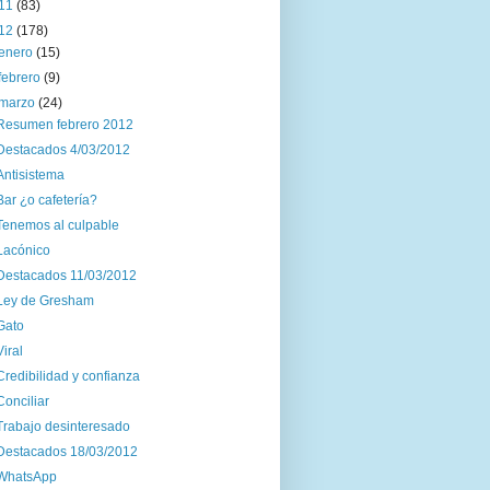
11
(83)
12
(178)
enero
(15)
febrero
(9)
marzo
(24)
Resumen febrero 2012
Destacados 4/03/2012
Antisistema
Bar ¿o cafetería?
Tenemos al culpable
Lacónico
Destacados 11/03/2012
Ley de Gresham
Gato
Viral
Credibilidad y confianza
Conciliar
Trabajo desinteresado
Destacados 18/03/2012
WhatsApp