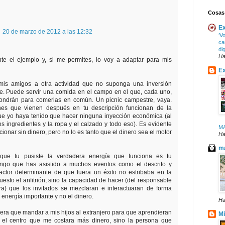
Cosas
Ex
20 de marzo de 2012 a las 12:32
‘V
ca
di
Ha
te el ejemplo y, si me permites, lo voy a adaptar para mis
Ex
 mis amigos a otra actividad que no suponga una inversión
te. Puede servir una comida en el campo en el que, cada uno,
pondrán para comerlas en común. Un picnic campestre, vaya.
ones que vienen después en tu descripción funcionan de la
e yo haya tenido que hacer ninguna inyección económica (al
 ingredientes y la ropa y el calzado y todo eso). Es evidente
M
onar sin dinero, pero no lo es tanto que el dinero sea el motor
Ha
ma
que tu pusiste la verdadera energía que funciona es tu
ongo que has asistido a muchos eventos como el descrito y
factor determinante de que fuera un éxito no estribaba en la
uesto el anfitrión, sino la capacidad de hacer (del responsable
ra) que los invitados se mezclaran e interactuaran de forma
 energía importante y no el dinero.
Ha
viera que mandar a mis hijos al extranjero para que aprendieran
Mi
a el centro que me costara más dinero, sino la persona que