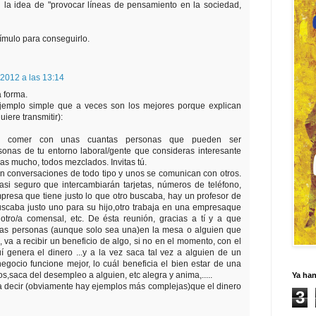
 la idea de "provocar líneas de pensamiento en la sociedad,
tímulo para conseguirlo.
2012 a las 13:14
a forma.
ejemplo simple que a veces son los mejores porque explican
iere transmitir):
 a comer con unas cuantas personas que pueden ser
sonas de tu entorno laboral/gente que consideras interesante
s mucho, todos mezclados. Invitas tú.
n conversaciones de todo tipo y unos se comunican con otros.
asi seguro que intercambiarán tarjetas, números de teléfono,
presa que tiene justo lo que otro buscaba, hay un profesor de
uscaba justo uno para su hijo,otro trabaja en una empresaque
otro/a comensal, etc. De ésta reunión, gracias a tí y a que
o,las personas (aunque solo sea una)en la mesa o alguien que
 va a recibir un beneficio de algo, si no en el momento, con el
í genera el dinero ...y a la vez saca tal vez a alguien de un
gocio funcione mejor, lo cuál beneficia el bien estar de una
s,saca del desempleo a alguien, etc alegra y anima,.....
Ya ha
a decir (obviamente hay ejemplos más complejas)que el dinero
3