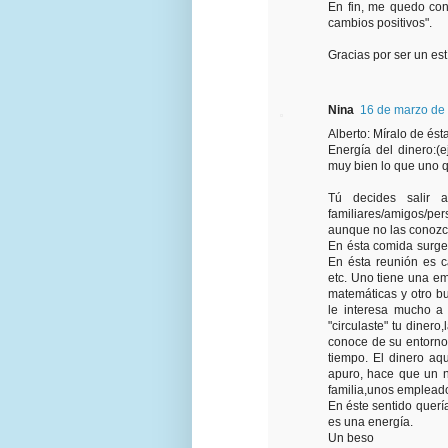
En fin, me quedo con
cambios positivos".
Gracias por ser un es
Nina
16 de marzo de 
Alberto: Míralo de ést
Energía del dinero:(
muy bien lo que uno qu
Tú decides salir
familiares/amigos/per
aunque no las conozca
En ésta comida surge
En ésta reunión es c
etc. Uno tiene una em
matemáticas y otro b
le interesa mucho a 
"circulaste" tu diner
conoce de su entorno,
tiempo. El dinero aqu
apuro, hace que un ne
familia,unos empleado
En éste sentido querí
es una energía.
Un beso