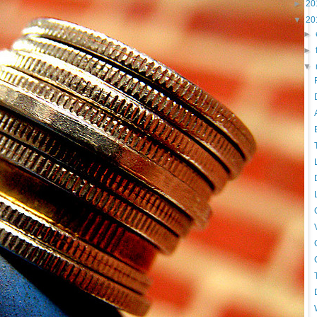
►
20
▼
20
►
►
▼