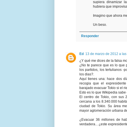
supiera dinamizar l
hubiera que improvisa
Imagino que ahora me
Un beso.
Responder
Ed
13 de marzo de 2012 a las
¿Y qué me dices de la falsa 
¿No te parece que es lo que 
los partidos, los tertulianos 
los dias?.
Aquí tienes una: hace dos dí
recogia que el expresidente
barajado evacuar Tokio si el 
Esto es lo que Wikipedia sabe 
El centro de Tokio, con sus 
cercana a los 8.340.000 habit
ciudad de Tokio. Su área met
mayor aglomeración urbana d
¿Evacuar 36 millones de hab
verdadera... ¿este expresiden