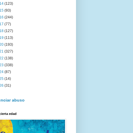
14
(123)
15
(93)
16
(244)
17
(77)
18
(127)
19
(113)
20
(193)
21
(327)
22
(138)
23
(338)
24
(87)
25
(14)
26
(31)
nciar abuso
cierta edad