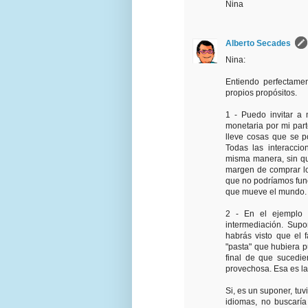
Nina
Alberto Secades
Nina:
Entiendo perfectamen
propios propósitos.
1 - Puedo invitar a
monetaria por mi par
lleve cosas que se 
Todas las interacci
misma manera, sin qu
margen de comprar los
que no podríamos funci
que mueve el mundo.
2 - En el ejemplo 
intermediación. Sup
habrás visto que el 
"pasta" que hubiera p
final de que sucedie
provechosa. Esa es la
Si, es un suponer, tu
idiomas, no buscarí