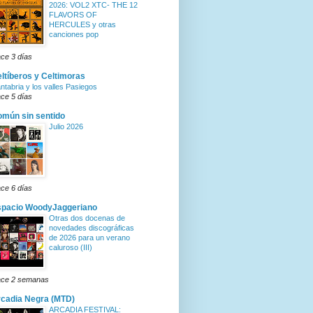
2026: VOL2 XTC- THE 12
FLAVORS OF
HERCULES y otras
canciones pop
ce 3 días
ltíberos y Celtimoras
ntabria y los valles Pasiegos
ce 5 días
mún sin sentido
Julio 2026
ce 6 días
spacio WoodyJaggeriano
Otras dos docenas de
novedades discográficas
de 2026 para un verano
caluroso (III)
ce 2 semanas
cadia Negra (MTD)
ARCADIA FESTIVAL: