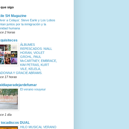
 que sigo
ile SH Magazine
olver a Celaya’. Steve Earle y Los Lobos
ntan juntos por la inmigración y la
gnidad humana
ce 2 horas
quisiteces
ÁLBUMES
REPESCADOS: NIALL
HORAN, VIOLET
GROHL, PAUL
McCARTNEY, EMBRACE,
KIM PETRAS, KURT
VILE, KELELA,
ADONNA Y GRACIE ABRAMS.
ce 17 horas
ldiaparadejardefumar
El verano vouyeur
ce 1 día
 tocadiscos DUAL
HILO MUSICAL VERANO