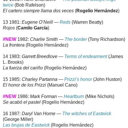
twice
(Bob Rafelson)
El cartero siempre llama dos veces
(
Rogelio Hernández
)
13 1981:
Eugene O’Neill —
Reds
(Warren Beatty)
Rojos
(
Camilo García
)
#NEW
1982:
Charlie Smith —
The border
(Tony Richardson)
La frontera
(Rogelio Hernández)
14 1983:
Garrett Breedlove —
Terms of endearment
(James
L. Brooks)
La fuerza del cariño
(Rogelio Hernández)
15 1985:
Charley Partanna —
Prizzi’s honor
(John Huston)
El honor de los Prizzi
(Manuel Cano)
#NEW
1986:
Mark Forman —
Heartburn
(Mike Nichols)
Se acabó el pastel
(Rogelio Hernández)
16 1987:
Daryl Van Horne —
The witches of Eastwick
(George Miller)
Las brujas de Eastwick
(Rogelio Hernández)