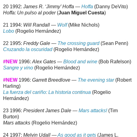
20 1992:
James R. ‘Jimmy’ Hoffa —
Hoffa
(Danny DeVito)
Hoffa: Un pulso al poder
(
Juan Miguel Cuesta
)
21 1994:
Will Randall —
Wolf
(Mike Nichols)
Lobo
(Rogelio Hernández)
22 1995:
Freddy Gale —
The crossing guard
(Sean Penn)
Cruzando la oscuridad
(Rogelio Hernández)
#NEW
1996:
Alex Gates —
Blood and wine
(Bob Rafelson)
Sangre y vino
(Rogelio Hernández)
#NEW
1996:
Garrett Breedlove —
The evening star
(Robert
Harling)
La fuerza del cariño: La historia continua
(Rogelio
Hernández)
23 1996:
President James Dale —
Mars attacks!
(Tim
Burton)
Mars attacks
(Rogelio Hernández)
24 1997:
Melvin Udall —
As good as it gets
(James L.