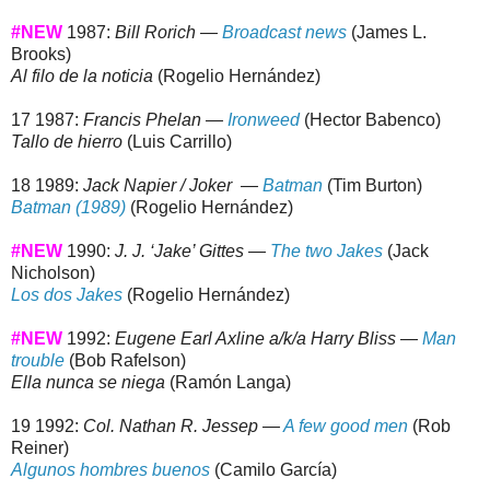
#NEW
1987:
Bill Rorich —
Broadcast news
(James L.
Brooks)
Al filo de la noticia
(Rogelio Hernández)
17 1987:
Francis Phelan —
Ironweed
(Hector Babenco)
Tallo de hierro
(Luis Carrillo)
18 1989:
Jack Napier / Joker —
Batman
(Tim Burton)
Batman (1989)
(Rogelio Hernández)
#NEW
1990:
J. J. ‘Jake’ Gittes —
The two Jakes
(Jack
Nicholson)
Los dos Jakes
(Rogelio Hernández)
#NEW
1992:
Eugene Earl Axline a/k/a Harry Bliss —
Man
trouble
(Bob Rafelson)
Ella nunca se niega
(Ramón Langa)
19 1992:
Col. Nathan R. Jessep —
A few good men
(Rob
Reiner)
Algunos hombres buenos
(Camilo García)