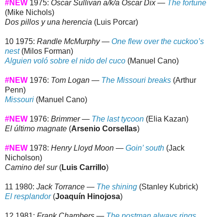
#NEW
1975:
Oscar Sullivan a/k/a Oscar Dix —
The fortune
(Mike Nichols)
Dos pillos y una herencia
(Luis Porcar)
10 1975:
Randle McMurphy —
One flew over the cuckoo’s
nest
(Milos Forman)
Alguien voló sobre el nido del cuco
(Manuel Cano)
#NEW
1976:
Tom Logan —
The Missouri breaks
(Arthur
Penn)
Missouri
(Manuel Cano)
#NEW
1976:
Brimmer —
The last tycoon
(Elia Kazan)
El último magnate
(
Arsenio Corsellas
)
#NEW
1978:
Henry Lloyd Moon —
Goin’ south
(Jack
Nicholson)
Camino del sur
(
Luis Carrillo
)
11 1980:
Jack Torrance —
The shining
(Stanley Kubrick)
El resplandor
(
Joaquín Hinojosa
)
12 1981:
Frank Chambers —
The postman always rings