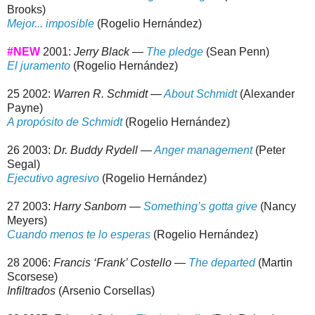
Brooks)
Mejor... imposible
(Rogelio Hernández)
#NEW
2001:
Jerry Black —
The pledge
(Sean Penn)
El juramento
(Rogelio Hernández)
25 2002:
Warren R. Schmidt —
About Schmidt
(Alexander
Payne)
A propósito de Schmidt
(Rogelio Hernández)
26 2003:
Dr. Buddy Rydell —
Anger management
(Peter
Segal)
Ejecutivo agresivo
(Rogelio Hernández)
27 2003:
Harry Sanborn —
Something’s gotta give
(Nancy
Meyers)
Cuando menos te lo esperas
(Rogelio Hernández)
28 2006:
Francis ‘Frank’ Costello —
The departed
(Martin
Scorsese)
Infiltrados
(Arsenio Corsellas)