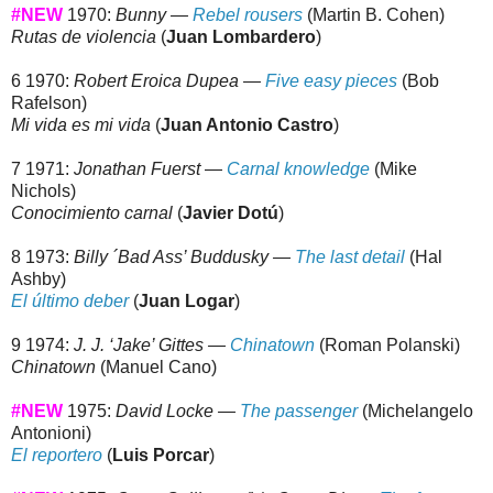
#NEW
1970:
Bunny —
Rebel rousers
(Martin B. Cohen)
Rutas de violencia
(
Juan Lombardero
)
6 1970:
Robert Eroica Dupea —
Five easy pieces
(Bob
Rafelson)
Mi vida es mi vida
(
Juan Antonio Castro
)
7 1971:
Jonathan Fuerst
—
Carnal knowledge
(Mike
Nichols)
Conocimiento carnal
(
Javier Dotú
)
8 1973:
Billy ´Bad Ass’ Buddusky —
The last detail
(Hal
Ashby)
El último deber
(
Juan Logar
)
9 1974:
J. J. ‘Jake’ Gittes —
Chinatown
(Roman Polanski)
Chinatown
(Manuel Cano)
#NEW
1975:
David Locke —
The passenger
(Michelangelo
Antonioni)
El reportero
(
Luis Porcar
)