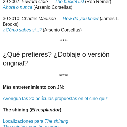
29 2007:
Edward Cole —
The bucket list
(Rob Reiner)
Ahora o nunca
(Arsenio Corsellas)
30 2010:
Charles Madison —
How do you know
(James L.
Brooks)
¿Cómo sabes si...?
(Arsenio Corsellas)
*****
¿Qué prefieres? ¿Doblaje o versión
original?
*****
Más entretenimiento con JN:
Averigua las 20 películas propuestas en el cine-quiz
The shining (
El resplandor
):
Localizaciones para
The shining
The shining
, versión express