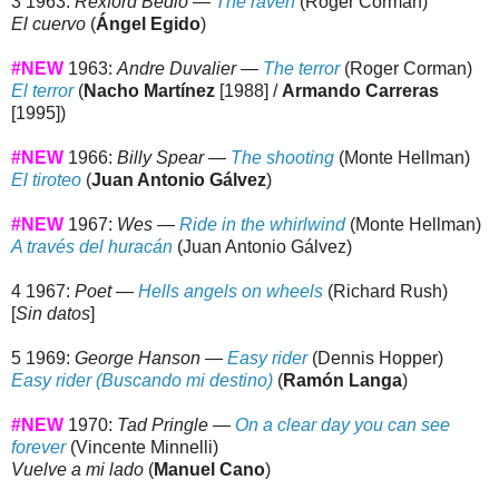
3 1963:
Rexford Bedlo
—
The raven
(Roger Corman)
El cuervo
(
Ángel Egido
)
#NEW
1963:
Andre Duvalier —
The terror
(Roger Corman)
El terror
(
Nacho Martínez
[1988] /
Armando Carreras
[1995])
#NEW
1966:
Billy Spear —
The shooting
(Monte Hellman)
El tiroteo
(
Juan Antonio Gálvez
)
#NEW
1967:
Wes —
Ride in the whirlwind
(Monte Hellman)
A través del huracán
(Juan Antonio Gálvez)
4 1967:
Poet —
Hells angels on wheels
(Richard Rush)
[
Sin datos
]
5 1969:
George Hanson —
Easy rider
(Dennis Hopper)
Easy rider (Buscando mi destino)
(
Ramón Langa
)
#NEW
1970:
Tad Pringle —
On a clear day you can see
forever
(Vincente Minnelli)
Vuelve a mi lado
(
Manuel Cano
)