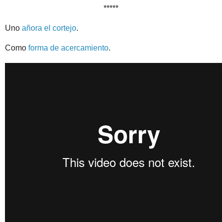
*****
Uno
añora el cortejo
.
Como
forma de acercamiento
.