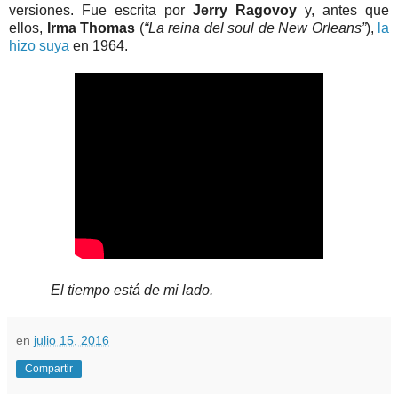
versiones. Fue escrita por
Jerry Ragovoy
y, antes que
ellos,
Irma Thomas
(
“La reina del soul de New Orleans”
),
la
hizo suya
en 1964.
El tiempo está de mi lado.
en
julio 15, 2016
Compartir