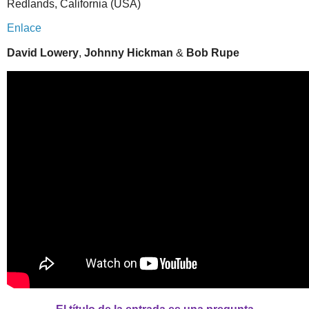
Redlands, California (USA)
Enlace
David Lowery
,
Johnny Hickman
&
Bob Rupe