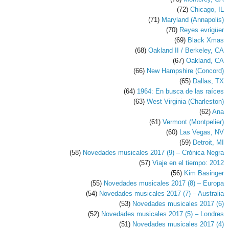
(72)
Chicago, IL
(71)
Maryland (Annapolis)
(70)
Reyes evrigüer
(69)
Black Xmas
(68)
Oakland II / Berkeley, CA
(67)
Oakland, CA
(66)
New Hampshire (Concord)
(65)
Dallas, TX
(64)
1964: En busca de las raíces
(63)
West Virginia (Charleston)
(62)
Ana
(61)
Vermont (Montpelier)
(60)
Las Vegas, NV
(59)
Detroit, MI
(58)
Novedades musicales 2017 (9) – Crónica Negra
(57)
Viaje en el tiempo: 2012
(56)
Kim Basinger
(55)
Novedades musicales 2017 (8) – Europa
(54)
Novedades musicales 2017 (7) – Australia
(53)
Novedades musicales 2017 (6)
(52)
Novedades musicales 2017 (5) – Londres
(51)
Novedades musicales 2017 (4)