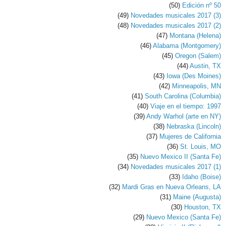
(50)
Edición nº 50
(49)
Novedades musicales 2017 (3)
(48)
Novedades musicales 2017 (2)
(47)
Montana (Helena)
(46)
Alabama (Montgomery)
(45)
Oregon (Salem)
(44)
Austin, TX
(43)
Iowa (Des Moines)
(42)
Minneapolis, MN
(41)
South Carolina (Columbia)
(40)
Viaje en el tiempo: 1997
(39)
Andy Warhol (arte en NY)
(38)
Nebraska (Lincoln)
(37)
Mujeres de California
(36)
St. Louis, MO
(35)
Nuevo Mexico II (Santa Fe)
(34)
Novedades musicales 2017 (1)
(33)
Idaho (Boise)
(32)
Mardi Gras en Nueva Orleans, LA
(31)
Maine (Augusta)
(30)
Houston, TX
(29)
Nuevo Mexico (Santa Fe)