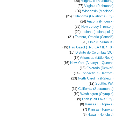
(28)
Virginia II (Richmond)
(27)
Virginia (Richmond)
(26)
Wisconsin (Madison)
(25)
Oklahoma (Oklahoma City)
(24)
Arizona (Phoenix)
(23)
New Jersey (Trenton)
(22)
Indiana (Indianapolis)
(21)
Toronto, Ontario (Canadá)
(20)
Ohio (Columbus)
(19)
Pau Gasol (TN / CA / IL / TX)
(18)
Distrito de Columbia (DC)
(17)
Arkansas (Little Rock)
(16)
New York (Albany) – Queens
(15)
Colorado (Denver)
(14)
Connecticut (Hartford)
(13)
North Carolina (Raleigh)
(12)
Seattle, WA
(11)
California (Sacramento)
(10)
Washington (Olympia)
(9)
Utah (Salt Lake City)
(8)
Kansas II (Topeka)
(7)
Kansas (Topeka)
(6)
Hawaii (Honolulu)