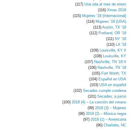
(117)
Una oda al mes de enero
(116)
Xmas 2018
(115)
Mujeres ’18 (Internacional)
(114)
Mujeres ’18 (USA)
(113)
Austin, TX ‘18
(112)
Portland, OR ‘18
(111)
NY ‘18
(110)
LA ‘18
(109)
Louisville, KY II
(108)
Louisville, KY
(107)
Nashville, TN ’18 II
(106)
Nashville, TN ‘18
(105)
Fort Worth, TX
(104)
Español en USA
(103)
USA en español
(102)
Secades cumple condena
(101)
Secades, a juicio
(100)
2018 (4) – La canción del verano
(99)
2018 (3) – Mujeres
(98)
2018 (2) – Música negra
(97)
2018 (1) – Americana
(96)
Charlotte, NC