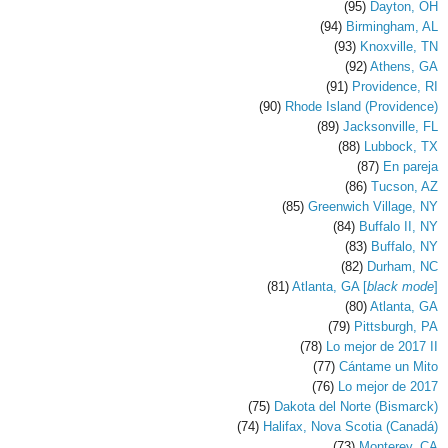
(95)
Dayton, OH
(94)
Birmingham, AL
(93)
Knoxville, TN
(92)
Athens, GA
(91)
Providence, RI
(90)
Rhode Island (Providence)
(89)
Jacksonville, FL
(88)
Lubbock, TX
(87)
En pareja
(86)
Tucson, AZ
(85)
Greenwich Village, NY
(84)
Buffalo II, NY
(83)
Buffalo, NY
(82)
Durham, NC
(81)
Atlanta, GA [
black mode
]
(80)
Atlanta, GA
(79)
Pittsburgh, PA
(78)
Lo mejor de 2017 II
(77)
Cántame un Mito
(76)
Lo mejor de 2017
(75)
Dakota del Norte (Bismarck)
(74)
Halifax, Nova Scotia (Canadá)
(73)
Monterey, CA