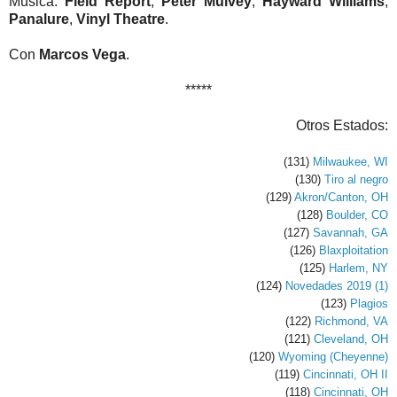
Música:
Field Report
,
Peter Mulvey
,
Hayward Williams
,
Panalure
,
Vinyl Theatre
.
Con
Marcos Vega
.
*****
Otros Estados:
(131)
Milwaukee, WI
(130)
Tiro al negro
(129)
Akron/Canton, OH
(128)
Boulder, CO
(127)
Savannah, GA
(126)
Blaxploitation
(125)
Harlem, NY
(124)
Novedades 2019 (1)
(123)
Plagios
(122)
Richmond, VA
(121)
Cleveland, OH
(120)
Wyoming (Cheyenne)
(119)
Cincinnati, OH II
(118)
Cincinnati, OH