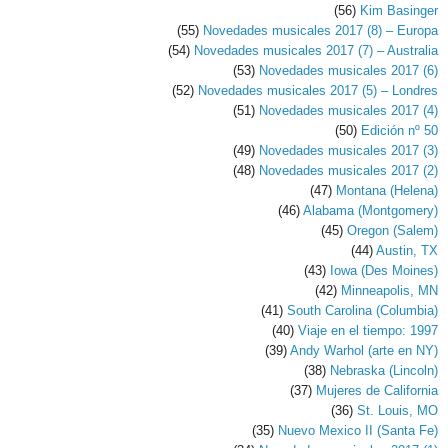
(56)
Kim Basinger
(55)
Novedades musicales 2017 (8) – Europa
(54)
Novedades musicales 2017 (7) – Australia
(53)
Novedades musicales 2017 (6)
(52)
Novedades musicales 2017 (5) – Londres
(51)
Novedades musicales 2017 (4)
(50)
Edición nº 50
(49)
Novedades musicales 2017 (3)
(48)
Novedades musicales 2017 (2)
(47)
Montana (Helena)
(46)
Alabama (Montgomery)
(45)
Oregon (Salem)
(44)
Austin, TX
(43)
Iowa (Des Moines)
(42)
Minneapolis, MN
(41)
South Carolina (Columbia)
(40)
Viaje en el tiempo: 1997
(39)
Andy Warhol (arte en NY)
(38)
Nebraska (Lincoln)
(37)
Mujeres de California
(36)
St. Louis, MO
(35)
Nuevo Mexico II (Santa Fe)