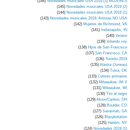
(146)
Novedades musicales USA 2019 (3) MUJERES
(145)
Novedades musicales USA 2019 (2)
(144)
Novedades musicales USA 2019 (1)
(143)
Novedades musicales 2019. Artistas NO USA
(142)
Mujeres de Richmond, VA
(141)
Indianapolis, IN
(140)
Verano
(139)
Volando voy
(138)
Hijos de San Francisco
(137)
San Francisco, CA
(136)
Toronto 2019
(135)
Alaska (Juneau)
(134)
Tulsa, OK
(133)
Colores primarios
(132)
Milwaukee, WI II
(131)
Milwaukee, WI
(130)
Tiro al negro
(129)
Akron/Canton, OH
(128)
Boulder, CO
(127)
Savannah, GA
(126)
Blaxploitation
(125)
Harlem, NY
(124)
Novedades 2019 (1)