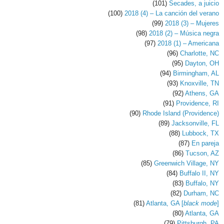
(101)
Secades, a juicio
(100)
2018 (4) – La canción del verano
(99)
2018 (3) – Mujeres
(98)
2018 (2) – Música negra
(97)
2018 (1) – Americana
(96)
Charlotte, NC
(95)
Dayton, OH
(94)
Birmingham, AL
(93)
Knoxville, TN
(92)
Athens, GA
(91)
Providence, RI
(90)
Rhode Island (Providence)
(89)
Jacksonville, FL
(88)
Lubbock, TX
(87)
En pareja
(86)
Tucson, AZ
(85)
Greenwich Village, NY
(84)
Buffalo II, NY
(83)
Buffalo, NY
(82)
Durham, NC
(81)
Atlanta, GA [
black mode
]
(80)
Atlanta, GA
(79)
Pittsburgh, PA