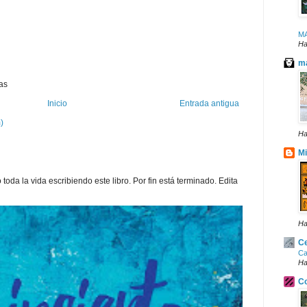
M
Ha
ma
as
Inicio
Entrada antigua
)
Ha
Mi
toda la vida escribiendo este libro. Por fin está terminado. Edita
Ha
Ce
Ca
Ha
Co