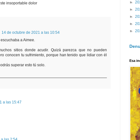
►
20
ste insoportable dolor
►
20
►
20
►
20
►
20
14 de octubre de 2021 a las 10:54
 escuchaba a Aimee.
Denu
uchos sitios donde acudir. Quizá parezca que no pueden
ero conocen tu sufrimiento, porque han tenido que lidiar con él
Esa in
drás superar esto tú solo.
1 a las 15:47
 a las 2:54