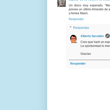
Un disco muy esperado. "Men
prevee un último trimestre de 
y Aimee Mann.
Responder
Respuestas
Alberto Secades
Creo que haré un espe
La oportunidad lo me
Gracias
Responder