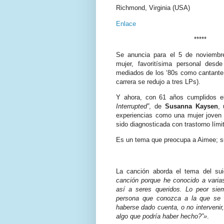
Richmond, Virginia (USA)
Enlace
*****
Se anuncia para el 5 de noviembr
mujer, favoritísima personal desd
mediados de los ‘80s como cantante 
carrera se redujo a tres LPs).
Y ahora, con 61 años cumplidos el
Interrupted”
, de
Susanna Kaysen
,
experiencias como una mujer joven i
sido diagnosticada con trastorno lími
Es un tema que preocupa a Aimee; s
La canción aborda el tema del sui
canción porque he conocido a varia
así a seres queridos. Lo peor sie
persona que conozca a la que se 
haberse dado cuenta, o no intervenir,
algo que podría haber hecho?”»
.