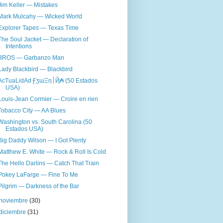
Jim Keller — Mistakes
Mark Mulcahy — Wicked World
Explorer Tapes — Texas Time
The Soul Jacket — Declaration of
Intentions
BROS — Garbanzo Man
Lady Blackbird — Blackbird
cTuaLidAd ꞘʒɯΞη׀Ҋ₳ (50 Estados
USA)
Louis-Jean Cormier — Croire en rien
Tobacco City — AA Blues
Washington vs. South Carolina (50
Estados USA)
Big Daddy Wilson — I Got Plenty
Matthew E. White — Rock & Roll Is Cold
The Hello Darlins — Catch That Train
Pokey LaFarge — Fine To Me
Pilgrim — Darkness of the Bar
noviembre
(30)
diciembre
(31)