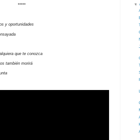
▼
*****
os y oportunidades
 ensayada
alquiera que te conozca
los también morirá
unta