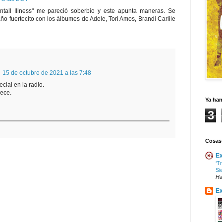
tall Illness" me pareció soberbio y este apunta maneras. Se
año fuertecito con los álbumes de Adele, Tori Amos, Brandi Carlile
15 de octubre de 2021 a las 7:48
cial en la radio.
rece.
Ya ha
3
Cosas
Ex
‘T
Si
Ha
Ex