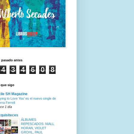
n pasado antes
4
3
4
6
0
8
 que sigo
ile SH Magazine
rying to Love You’ es el nuevo single de
erra Ferrell
ce 1 día
quisiteces
ÁLBUMES
REPESCADOS: NIALL
HORAN, VIOLET
GROHL, PAUL