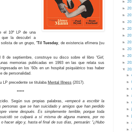
►
20
►
20
►
20
►
20
►
20
e el 10º LP de una
►
20
e que la descubrí a
►
20
solista de un grupo,
'Til Tuesday
, de existencia efímera (su
►
20
►
20
 8 de septiembre, construye su disco sobre el libro
“Girl,
 unas memorias publicadas en 1993 en las que relata sus
►
20
ngresada en los ‘60s en un hospital psiquiátrico tras haber
▼
20
te de personalidad.
►
►
u LP precedente se titulaba
Mental Illness
(2017).
►
*****
►
cidio. Según sus propias palabras,
«empecé a escribir la
►
s personas que se han suicidado y amigos que han perdido
►
mpre viene después. Es simplemente terrible, porque toda
►
suicidó se culpará a sí misma de alguna manera, por no
 o hacer algo y, hasta el final de sus días, pensarán: “¿Hubo
►
►