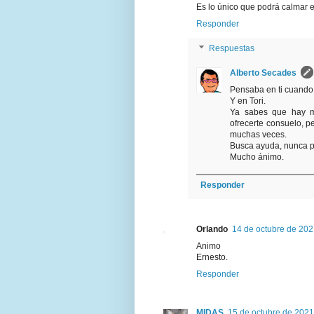
Es lo único que podrá calmar e
Responder
Respuestas
Alberto Secades
Pensaba en ti cuando
Y en Tori.
Ya sabes que hay m
ofrecerte consuelo, p
muchas veces.
Busca ayuda, nunca po
Mucho ánimo.
Responder
Orlando
14 de octubre de 202
Animo
Ernesto.
Responder
MIDAS
15 de octubre de 2021