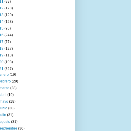
11
(83)
12
(178)
13
(129)
14
(123)
15
(93)
16
(244)
17
(77)
18
(127)
19
(113)
20
(193)
21
(327)
enero
(19)
febrero
(29)
marzo
(28)
abril
(19)
mayo
(18)
junio
(30)
julio
(31)
agosto
(31)
septiembre
(30)