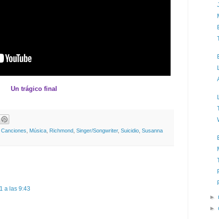
A
Un trágico final
,
Canciones
,
Música
,
Richmond
,
Singer/Songwriter
,
Suicidio
,
Susanna
1 a las 9:43
►
►