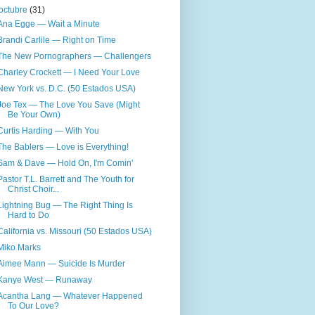
octubre
(31)
Ana Egge — Wait a Minute
Brandi Carlile — Right on Time
The New Pornographers — Challengers
Charley Crockett — I Need Your Love
New York vs. D.C. (50 Estados USA)
Joe Tex — The Love You Save (Might
Be Your Own)
Curtis Harding — With You
The Bablers — Love is Everything!
Sam & Dave — Hold On, I'm Comin'
Pastor T.L. Barrett and The Youth for
Christ Choir...
Lightning Bug — The Right Thing Is
Hard to Do
California vs. Missouri (50 Estados USA)
Miko Marks
Aimee Mann — Suicide Is Murder
Kanye West — Runaway
Acantha Lang — Whatever Happened
To Our Love?