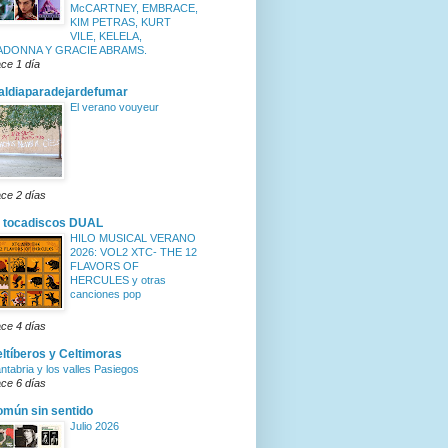
McCARTNEY, EMBRACE,
KIM PETRAS, KURT
VILE, KELELA,
ADONNA Y GRACIE ABRAMS.
ce 1 día
ldiaparadejardefumar
El verano vouyeur
ce 2 días
 tocadiscos DUAL
HILO MUSICAL VERANO
2026: VOL2 XTC- THE 12
FLAVORS OF
HERCULES y otras
canciones pop
ce 4 días
ltíberos y Celtimoras
ntabria y los valles Pasiegos
ce 6 días
mún sin sentido
Julio 2026