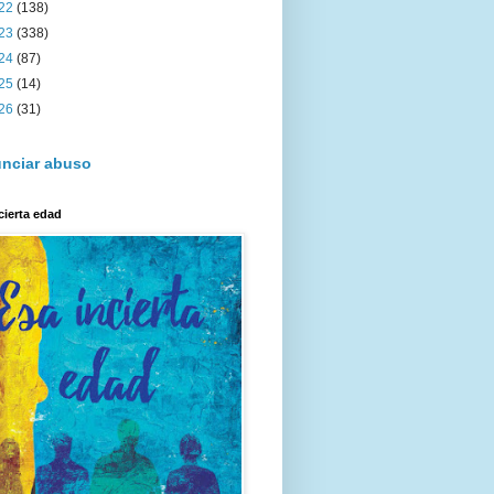
22
(138)
23
(338)
24
(87)
25
(14)
26
(31)
nciar abuso
cierta edad