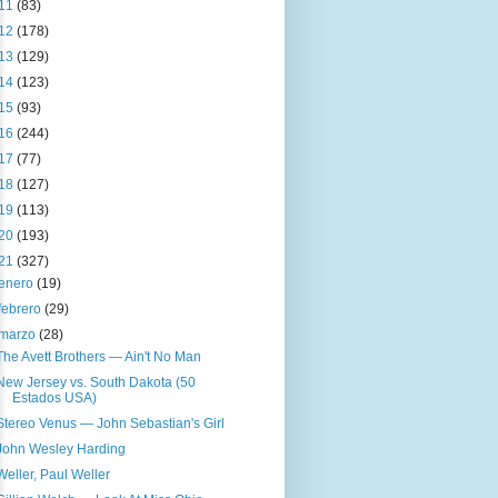
11
(83)
12
(178)
13
(129)
14
(123)
15
(93)
16
(244)
17
(77)
18
(127)
19
(113)
20
(193)
21
(327)
enero
(19)
febrero
(29)
marzo
(28)
The Avett Brothers — Ain't No Man
New Jersey vs. South Dakota (50
Estados USA)
Stereo Venus — John Sebastian's Girl
John Wesley Harding
Weller, Paul Weller