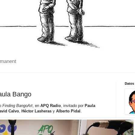
 manent
Datos
aula Bango
io
Finding BangoArt
, en
APQ Radio
, invitado por
Paula
avid Calvo
,
Héctor Lasheras
y
Alberto Pidal
.
FIFO