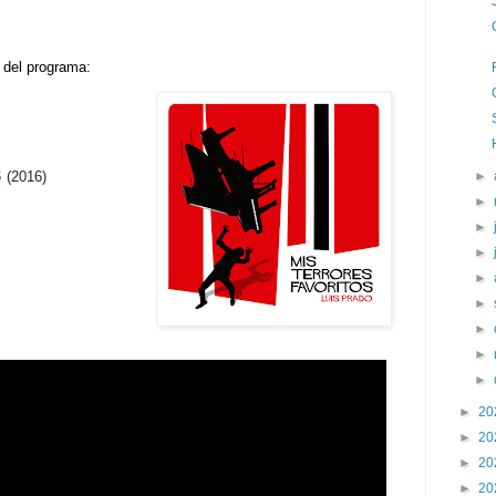
l del programa:
s
(2016)
►
►
►
►
►
►
►
►
►
►
20
►
20
►
20
►
20