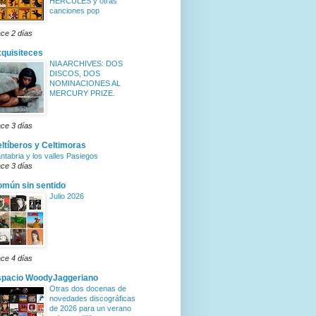
HERCULES y otras
canciones pop
ce 2 días
quisiteces
NIA ARCHIVES: DOS
DISCOS, DOS
NOMINACIONES AL
MERCURY PRIZE.
ce 3 días
ltíberos y Celtimoras
ntabria y los valles Pasiegos
ce 3 días
mún sin sentido
Julio 2026
ce 4 días
spacio WoodyJaggeriano
Otras dos docenas de
novedades discográficas
de 2026 para un verano