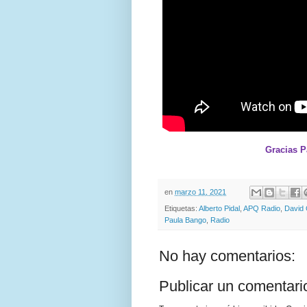
Gracias P
en
marzo 11, 2021
Etiquetas:
Alberto Pidal
,
APQ Radio
,
David 
Paula Bango
,
Radio
No hay comentarios:
Publicar un comentari