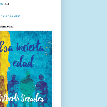
26
(31)
nciar abuso
cierta edad