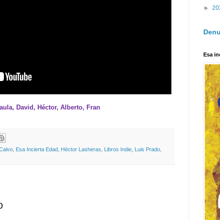
►
20
Denu
Esa in
aula, David, Héctor, Alberto, Fran
Calvo
,
Esa Incierta Edad
,
Héctor Lasheras
,
Libros Indie
,
Luis Prado
,
o