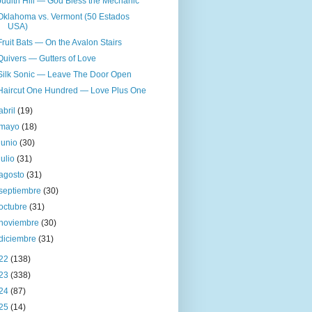
Judith Hill — God Bless the Mechanic
Oklahoma vs. Vermont (50 Estados
USA)
Fruit Bats — On the Avalon Stairs
Quivers — Gutters of Love
Silk Sonic — Leave The Door Open
Haircut One Hundred — Love Plus One
abril
(19)
mayo
(18)
junio
(30)
julio
(31)
agosto
(31)
septiembre
(30)
octubre
(31)
noviembre
(30)
diciembre
(31)
22
(138)
23
(338)
24
(87)
25
(14)