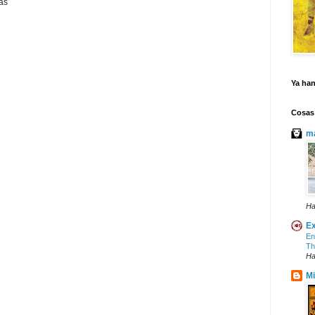
as
Ya ha
Cosas
ma
Ha
Ex
En
Th
Ha
Mi