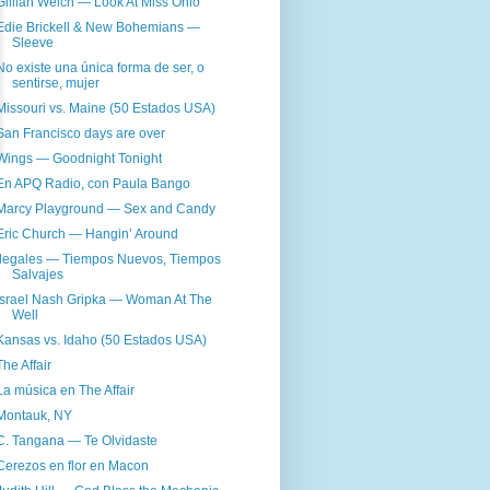
Gillian Welch — Look At Miss Ohio
Edie Brickell & New Bohemians —
Sleeve
No existe una única forma de ser, o
sentirse, mujer
Missouri vs. Maine (50 Estados USA)
San Francisco days are over
Wings — Goodnight Tonight
En APQ Radio, con Paula Bango
Marcy Playground — Sex and Candy
Eric Church — Hangin’ Around
Ilegales — Tiempos Nuevos, Tiempos
Salvajes
Israel Nash Gripka — Woman At The
Well
Kansas vs. Idaho (50 Estados USA)
The Affair
La música en The Affair
Montauk, NY
C. Tangana — Te Olvidaste
Cerezos en flor en Macon