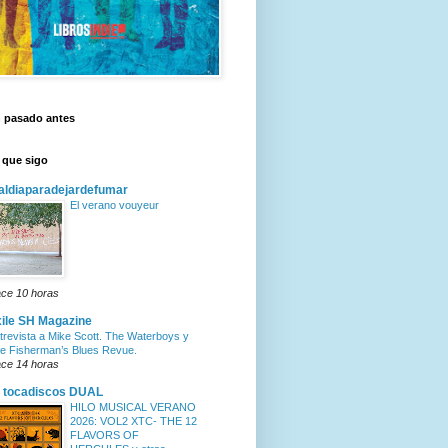
n pasado antes
 que sigo
ldiaparadejardefumar
El verano vouyeur
ce 10 horas
ile SH Magazine
trevista a Mike Scott. The Waterboys y
e Fisherman’s Blues Revue.
ce 14 horas
 tocadiscos DUAL
HILO MUSICAL VERANO
2026: VOL2 XTC- THE 12
FLAVORS OF