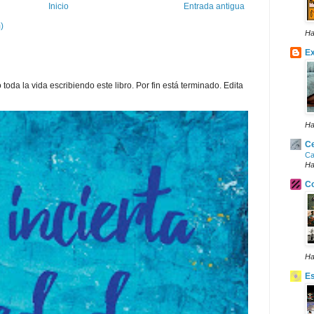
Inicio
Entrada antigua
)
Ha
Ex
toda la vida escribiendo este libro. Por fin está terminado. Edita
Ha
Ce
Ca
Ha
Co
Ha
E