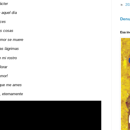
ácter
►
20
 aquel día
Denu
ices
as cosas
Esa in
amor se muere
as lágrimas
 mi rostro
lorar
amor!
 que me ames
s, eternamente