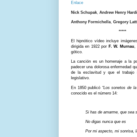
Enlace
Nick Schupak
,
Andrew Henry Hard
Anthony Formichella
,
Gregory Latt
*****
El hipnótico vídeo incluye imágene
dirigida en 1922 por
F. W. Murnau
,
gótico.
La canción es un homenaje a la po
padecer una dolorosa enfermedad que 
de la esclavitud y que el trabajo 
legislativo.
En 1850 publicó
“Los sonetos de l
conocido es el número 14:
Si has de amarme, que sea s
No digas nunca que es
Por mi aspecto, mi sonrisa, 