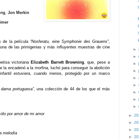
ing
,
Jon Merkin
imer
s de la película
“Nosferatu, eine Symphonie des Grauens”
,
 una de las primigenias y más influyentes muestras de cine
►
►
etisa victoriana
Elizabeth Barrett Browning
, que, pese a
►
la encadenó a la morfina, luchó para conseguir la abolición
►
infantil estuviera, cuando menos, protegido por un marco
►
►
a dama portuguesa”
, una colección de 44 de los que el más
►
►
►
ólo por amor de mi amor
►
20
►
20
►
20
la melodía
►
20