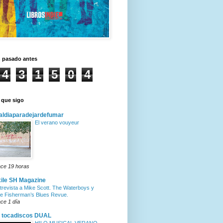
n pasado antes
4
3
1
5
0
4
 que sigo
ldiaparadejardefumar
El verano vouyeur
ce 19 horas
ile SH Magazine
trevista a Mike Scott. The Waterboys y
e Fisherman’s Blues Revue.
ce 1 día
 tocadiscos DUAL