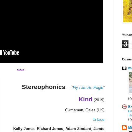
Ya ha
3
Cosas
ma
*****
Stereophonics
—
“
Fly Like An Eagle
”
Kind
Ha
(2019)
Ex
Cwmaman, Gales (UK)
En
Th
Enlace
Ha
Mi
Kelly Jones
,
Richard Jones
,
Adam Zindani
,
Jamie