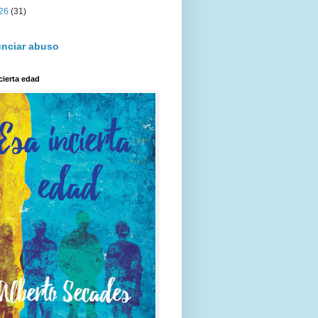
26
(31)
nciar abuso
cierta edad