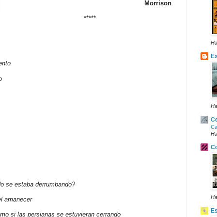
Morrison
*****
Ha
Ex
ento
o
Ha
Ce
Ca
Ha
Co
do se estaba derrumbando?
Ha
el amanecer
E
mo si las persianas se estuvieran cerrando