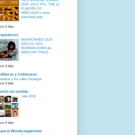
HILO MUSICAL VERANO
2026: VOL2 XTC- THE 12
FLAVORS OF
HERCULES y otras
canciones pop
ce 2 días
quisiteces
NIA ARCHIVES: DOS
DISCOS, DOS
NOMINACIONES AL
MERCURY PRIZE.
ce 3 días
ltíberos y Celtimoras
ntabria y los valles Pasiegos
ce 4 días
mún sin sentido
Julio 2026
ce 5 días
spacio WoodyJaggeriano