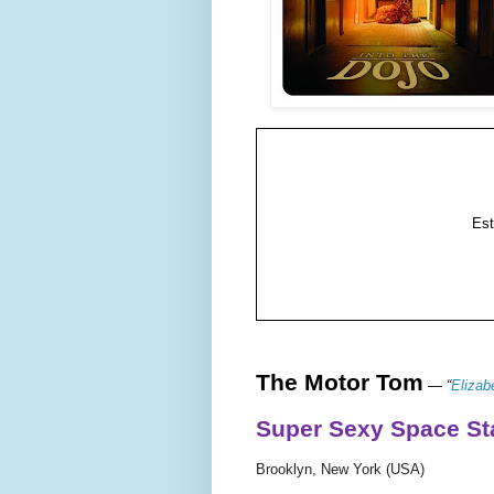
Es
The Motor Tom
—
“
Elizab
Super Sexy Space St
Brooklyn, New York (USA)