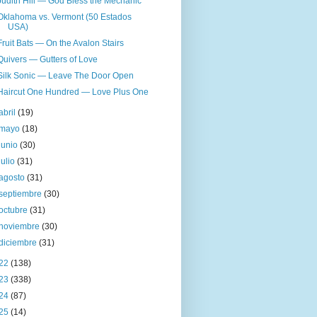
Judith Hill — God Bless the Mechanic
Oklahoma vs. Vermont (50 Estados
USA)
Fruit Bats — On the Avalon Stairs
Quivers — Gutters of Love
Silk Sonic — Leave The Door Open
Haircut One Hundred — Love Plus One
abril
(19)
mayo
(18)
junio
(30)
julio
(31)
agosto
(31)
septiembre
(30)
octubre
(31)
noviembre
(30)
diciembre
(31)
22
(138)
23
(338)
24
(87)
25
(14)