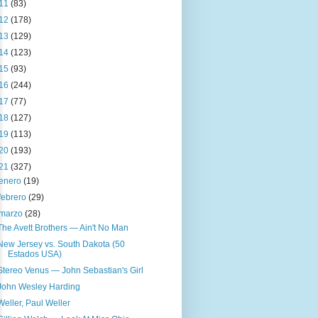
11
(83)
12
(178)
13
(129)
14
(123)
15
(93)
16
(244)
17
(77)
18
(127)
19
(113)
20
(193)
21
(327)
enero
(19)
febrero
(29)
marzo
(28)
The Avett Brothers — Ain't No Man
New Jersey vs. South Dakota (50
Estados USA)
Stereo Venus — John Sebastian's Girl
John Wesley Harding
Weller, Paul Weller