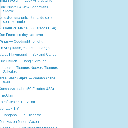
Gillian Welch — Look At Miss Ohio
Edie Brickell & New Bohemians —
Sleeve
No existe una única forma de ser, o
sentirse, mujer
Missouri vs. Maine (50 Estados USA)
San Francisco days are over
Wings — Goodnight Tonight
En APQ Radio, con Paula Bango
Marcy Playground — Sex and Candy
Eric Church — Hangin’ Around
Ilegales — Tiempos Nuevos, Tiempos
Salvajes
Israel Nash Gripka — Woman At The
Well
Kansas vs. Idaho (50 Estados USA)
The Affair
La música en The Affair
Montauk, NY
C. Tangana — Te Olvidaste
Cerezos en flor en Macon