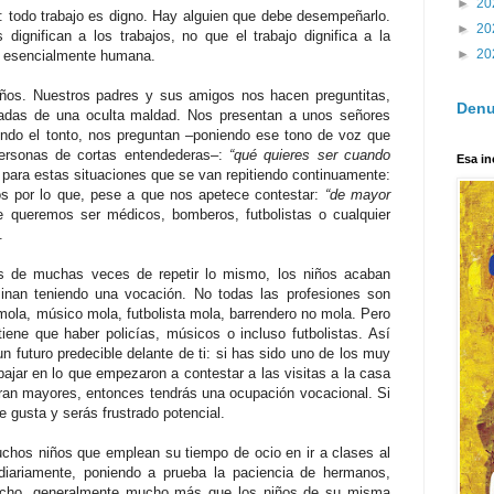
►
20
: todo trabajo es digno. Hay alguien que debe desempeñarlo.
►
20
ignifican a los trabajos, no que el trabajo dignifica a la
►
20
d esencialmente humana.
os. Nuestros padres y sus amigos nos hacen preguntitas,
Denu
gadas de una oculta maldad. Nos presentan a unos señores
endo el tonto, nos preguntan –poniendo ese tono de voz que
personas de cortas entendederas–:
“qué quieres ser cuando
Esa in
para estas situaciones que se van repitiendo continuamente:
os por lo que, pese a que nos apetece contestar:
“de mayor
e queremos ser médicos, bomberos, futbolistas o cualquier
.
s de muchas veces de repetir lo mismo, los niños acaban
minan teniendo una vocación. No todas las profesiones son
 mola, músico mola, futbolista mola, barrendero no mola. Pero
iene que haber policías, músicos o incluso futbolistas. Así
n futuro predecible delante de ti: si has sido uno de los muy
jar en lo que empezaron a contestar a las visitas a la casa
ran mayores, entonces tendrás una ocupación vocacional. Si
 gusta y serás frustrado potencial.
uchos niños que emplean su tiempo de ocio en ir a clases al
diariamente, poniendo a prueba la paciencia de hermanos,
ucho, generalmente mucho más que los niños de su misma