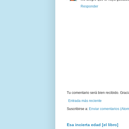
Responder
Tu comentario será bien recibido. Graci
Entrada más reciente
Suscribirse a:
Enviar comentarios (Atom
Esa incierta edad [el libro]