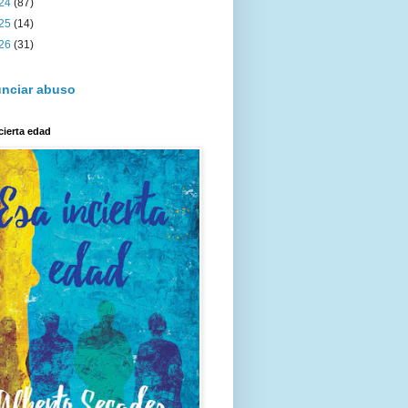
24
(87)
25
(14)
26
(31)
nciar abuso
cierta edad