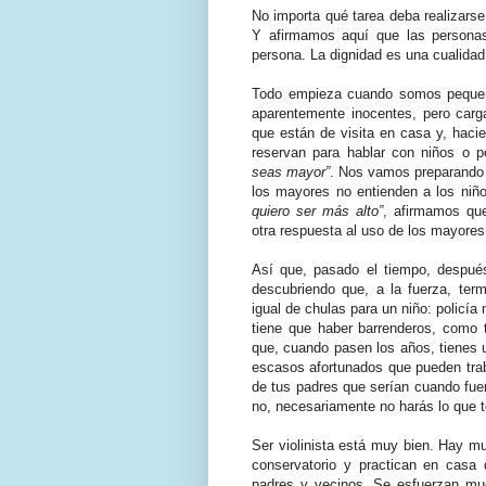
No importa qué tarea deba realizarse
Y afirmamos aquí que las personas d
persona. La dignidad es una cualida
Todo empieza cuando somos pequeñ
aparentemente inocentes, pero car
que están de visita en casa y, haci
reservan para hablar con niños o 
seas mayor”
. Nos vamos preparando 
los mayores no entienden a los niñ
quiero ser más alto”
, afirmamos qu
otra respuesta al uso de los mayores
Así que, pasado el tiempo, despué
descubriendo que, a la fuerza, ter
igual de chulas para un niño: policía
tiene que haber barrenderos, como t
que, cuando pasen los años, tienes u
escasos afortunados que pueden traba
de tus padres que serían cuando fue
no, necesariamente no harás lo que te
Ser violinista está muy bien. Hay m
conservatorio y practican en casa 
padres y vecinos. Se esfuerzan m