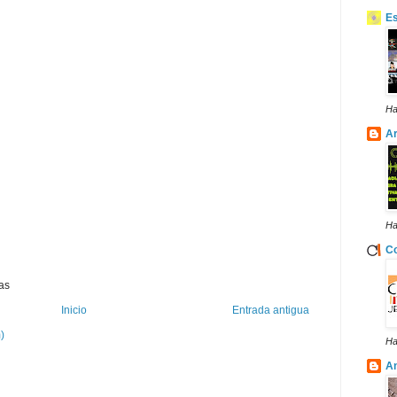
E
Ha
Ar
Ha
Co
as
Inicio
Entrada antigua
)
Ha
A