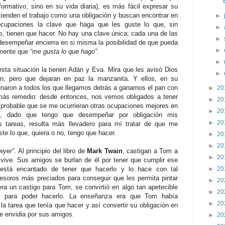
 formativo, sino en su vida diaria), es más fácil expresar su
ienden el trabajo como una obligación y buscan encontrar en
►
cupaciones la clave que haga que les guste lo que, sin
►
rlo, tienen que hacer. No hay una clave única; cada una de las
►
desempeñar encierra en si misma la posibilidad de que pueda
►
amente que
“me gusta lo que hago”
.
►
ta situación la tienen Adán y Eva. Mira que les avisó Dios
►
n, pero que dejaran en paz la manzanita. Y ellos, en su
naron a todos los que llegamos detrás a ganarnos el pan con
►
20
 más remedio: desde entonces, nos vemos obligados a tener
►
20
es probable que se me ocurrieran otras ocupaciones mejores en
►
20
o, dado que tengo que desempeñar por obligación mis
►
20
is tareas, resulta más llevadero para mí tratar de que me
e lo que, quiera o no, tengo que hacer.
►
20
►
20
wyer”
. Al principio del libro de
Mark Twain
, castigan a Tom a
►
20
 vive. Sus amigos se burlan de él por tener que cumplir ese
está encantado de tener que hacerlo y lo hace con tal
►
20
esoros más preciados para conseguir que les permita pintar
►
20
era un castigo para Tom, se convirtió en algo tan apetecible
►
20
 para poder hacerlo. La enseñanza era que Tom había
►
20
 la tarea que tenía que hacer y así convertir su obligación en
de envidia por sus amigos.
►
20