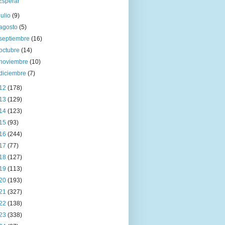
Esperar
julio
(9)
agosto
(5)
septiembre
(16)
octubre
(14)
noviembre
(10)
diciembre
(7)
12
(178)
13
(129)
14
(123)
15
(93)
16
(244)
17
(77)
18
(127)
19
(113)
20
(193)
21
(327)
22
(138)
23
(338)