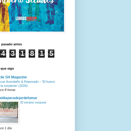
n pasado antes
4
3
1
8
1
5
 que sigo
ile SH Magazine
car Avendaño & Reposado – ‘El huevo
 la serpiente’ (2026)
ce 8 horas
ldiaparadejardefumar
El verano vouyeur
ce 1 día