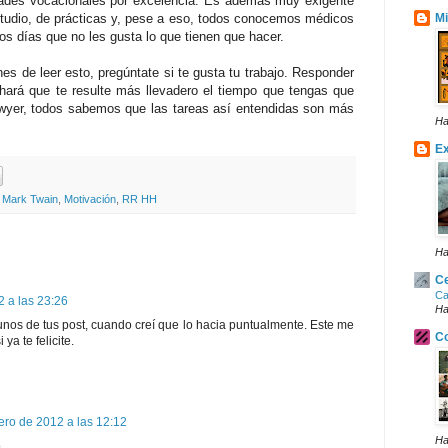
idades vocacionales por excelencia. Es además muy exigente
tudio, de prácticas y, pese a eso, todos conocemos médicos
Mi
os días que no les gusta lo que tienen que hacer.
s de leer esto, pregúntate si te gusta tu trabajo. Responder
hará que te resulte más llevadero el tiempo que tengas que
yer, todos sabemos que las tareas así entendidas son más
Ha
Ex
,
Mark Twain
,
Motivación
,
RR HH
Ha
Ce
Ca
 a las 23:26
Ha
unos de tus post, cuando creí que lo hacia puntualmente. Este me
Co
ya te felicite.
ero de 2012 a las 12:12
Ha
o