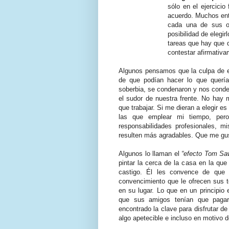
sólo en el ejercicio
acuerdo. Muchos ent
cada una de sus o
posibilidad de elegi
tareas que hay que 
contestar afirmativ
Algunos pensamos que la culpa de es
de que podían hacer lo que quería
soberbia, se condenaron y nos conde
el sudor de nuestra frente. No hay
que trabajar. Si me dieran a elegir 
las que emplear mi tiempo, per
responsabilidades profesionales, m
resulten más agradables. Que me gust
Algunos lo llaman el
“efecto Tom Sa
pintar la cerca de la casa en la que
castigo. Él les convence de que 
convencimiento que le ofrecen sus t
en su lugar. Lo que en un principio 
que sus amigos tenían que pagar
encontrado la clave para disfrutar de
algo apetecible e incluso en motivo 