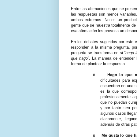
Entre las afirmaciones que se present
las respuestas son menos variables,
ambos extremos. No es un producto
gente que se muestra totalmente de
esa afirmación les provoca un desacu
En los debates sugeridos por este e
responden a la misma pregunta, p
pregunta se transforma en si
“hago 
que hago”
. La manera de entender l
forma de plantear la respuesta.
ü
Hago lo que 
dificultades para e
encuentran en una s
es la que correspo
profesionalmente aq
que no puedan cump
y por tanto sea per
algunos casos llegan
diariamente, llega
además de otras pato
ü
Me gusta lo que 