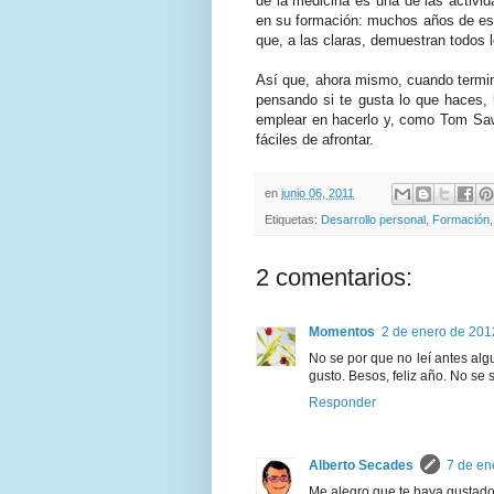
de la medicina es una de las activ
en su formación: muchos años de es
que, a las claras, demuestran todos l
Así que, ahora mismo, cuando termine
pensando si te gusta lo que haces, 
emplear en hacerlo y, como Tom Saw
fáciles de afrontar.
en
junio 06, 2011
Etiquetas:
Desarrollo personal
,
Formación
2 comentarios:
Momentos
2 de enero de 2012
No se por que no leí antes alg
gusto. Besos, feliz año. No se si 
Responder
Alberto Secades
7 de en
Me alegro que te haya gustad