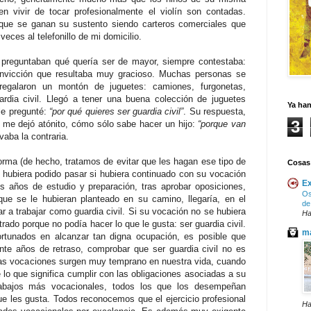
 vivir de tocar profesionalmente el violín son contadas.
ue se ganan su sustento siendo carteros comerciales que
eces al telefonillo de mi domicilio.
 preguntaban qué quería ser de mayor, siempre contestaba:
convicción que resultaba muy gracioso. Muchas personas se
egalaron un montón de juguetes: camiones, furgonetas,
ardia civil. Llegó a tener una buena colección de juguetes
Ya ha
le pregunté:
“por qué quieres ser guardia civil”
. Su respuesta,
3
l, me dejó atónito, cómo sólo sabe hacer un hijo:
“porque van
evaba la contraria.
rma (de hecho, tratamos de evitar que les hagan ese tipo de
Cosas
 hubiera podido pasar si hubiera continuado con su vocación
Ex
s años de estudio y preparación, tras aprobar oposiciones,
Os
ue se le hubieran planteado en su camino, llegaría, en el
de
r a trabajar como guardia civil. Si su vocación no se hubiera
Ha
rado porque no podía hacer lo que le gusta: ser guardia civil.
ma
ortunados en alcanzar tan digna ocupación, es posible que
nte años de retraso, comprobar que ser guardia civil no es
Las vocaciones surgen muy temprano en nuestra vida, cuando
lo que significa cumplir con las obligaciones asociadas a su
abajos más vocacionales, todos los que los desempeñan
e les gusta. Todos reconocemos que el ejercicio profesional
Ha