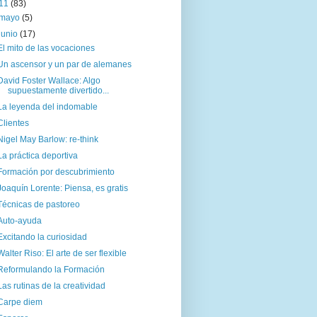
11
(83)
mayo
(5)
junio
(17)
El mito de las vocaciones
Un ascensor y un par de alemanes
David Foster Wallace: Algo
supuestamente divertido...
La leyenda del indomable
Clientes
Nigel May Barlow: re-think
La práctica deportiva
Formación por descubrimiento
Joaquín Lorente: Piensa, es gratis
Técnicas de pastoreo
Auto-ayuda
Excitando la curiosidad
Walter Riso: El arte de ser flexible
Reformulando la Formación
Las rutinas de la creatividad
Carpe diem