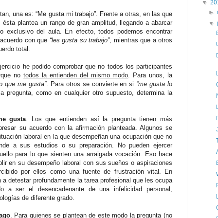
▼
20
►
an, una es: “Me gusta mi trabajo”. Frente a otras, en las que
 ésta plantea un rango de gran amplitud, llegando a abarcar
▼
 exclusivo del aula. En efecto, todos podemos encontrar
 acuerdo con que
“les gusta su trabajo”
, mientras que a otros
erdo total.
jercicio he podido comprobar que no todos los participantes
orque no
todos la entienden del mismo modo
. Para unos, la
lo que me gusta”
. Para otros se convierte en si
“me gusta lo
a pregunta, como en cualquier otro supuesto, determina la
me gusta
. Los que entienden así la pregunta tienen más
xpresar su acuerdo con la afirmación planteada. Algunos se
ituación laboral en la que desempeñan una ocupación que no
nde a sus estudios o su preparación. No pueden ejercer
uello para lo que sienten una arraigada vocación. Eso hace
lir en su desempeño laboral con sus sueños o aspiraciones
cibido por ellos como una fuente de frustración vital. En
 a detestar profundamente la tarea profesional que les ocupa
ndo a ser el desencadenante de una infelicidad personal,
logías de diferente grado.
hago
. Para quienes se plantean de este modo la pregunta (no