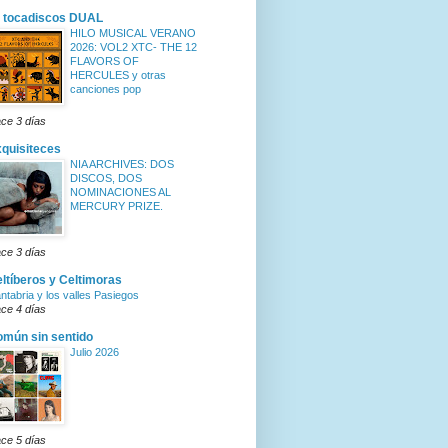
 tocadiscos DUAL
HILO MUSICAL VERANO
2026: VOL2 XTC- THE 12
FLAVORS OF
HERCULES y otras
canciones pop
ce 3 días
quisiteces
NIA ARCHIVES: DOS
DISCOS, DOS
NOMINACIONES AL
MERCURY PRIZE.
ce 3 días
ltíberos y Celtimoras
ntabria y los valles Pasiegos
ce 4 días
mún sin sentido
Julio 2026
ce 5 días