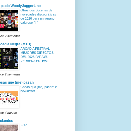
spacio WoodyJaggeriano
Otras dos docenas de
novedades discográficas
de 2026 para un verano
caluroso (III)
ce 2 semanas
cadia Negra (MTD)
ARCADIA FESTIVAL:
MEJORES DIRECTOS
DEL 2026 PARA SU
VERBENA ESTIVAL
ce 2 semanas
sas que (me) pasan
Cosas que (me) pasan: la
newsletter.
ce 4 meses
ndandos
ZGZ