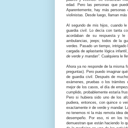
edad. Pero las personas que pueden
Aparentemente, hay más personas q
violinistas. Desde luego, llaman más v
Al segundo de mis hijos, cuando le
guardia civil. Lo decía con tanta 
acordaban de su respuesta y le r
ambulancias, jeeps; todos de la gu
verdes. Pasado un tiempo, intrigado 
cargada de aplastante lógica infanti
de verde y mandan”
. Cualquiera le ll
Ahora ya no responde de la misma fo
preguntas). Pero puedo imaginar qué
de guardia civil. Después de mucho
exámenes, pruebas o los trámites q
mejor de los casos, el día de empeza
cumplido, probablemente estaría frust
Pero si hubiera sido uno de los af
pudiera, entonces, con quince o vei
exactamente ir de verde y mandar. 
no tenemos ni la más remota idea de 
desempeño. Por eso, ni en los tr
demuestran que están haciendo lo qu