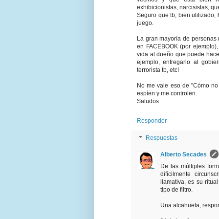
exhibicionistas, narcisistas, q
Seguro que tb, bien utilizado,
juego.
La gran mayoría de personas n
en FACEBOOK (por ejemplo), e
vida al dueño que puede hacer 
ejemplo, entregarlo al gobie
terrorista tb, etc!
No me vale eso de "Cómo no 
espíen y me controlen.
Saludos
Responder
Respuestas
Alberto Secades
De las múltiples for
difícilmente circun
llamativa, es su ritu
tipo de filtro.
Una alcahueta, respon