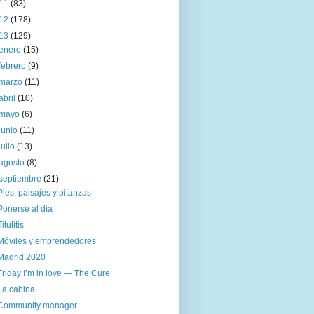
11
(83)
12
(178)
13
(129)
enero
(15)
febrero
(9)
marzo
(11)
abril
(10)
mayo
(6)
junio
(11)
julio
(13)
agosto
(8)
septiembre
(21)
Pies, paisajes y pitanzas
Ponerse al día
Titulitis
Móviles y emprendedores
Madrid 2020
Friday I’m in love — The Cure
La cabina
Community manager