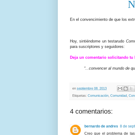
N
En el convencimiento de que los ext
Hoy, sintiéndome un testarudo
Comm
para suscriptores y seguidores:
Deja un comentario solicitando tu b
“...convencer al mundo de qu
en
septiembre 08, 2013
Etiquetas:
Comunicación
,
Comunidad
,
Con
4 comentarios:
bernardo de andres
8 de sep
Creo que el problema de las 