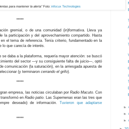
entas para mantener la alerta"
Foto:
infocux Technologies
*****
ión gremial, o de una comunidad (in)formativa. Lleva ya
e la participación y del aprovechamiento compartido. Hasta
 en el tema de referencia. Tenía criterio, fundamentado en la
de lo que carecía de interés.
 se daba a la plataforma, requería mayor atención: se buscó
imiento del sector —y su consiguiente falta de juicio—, optó
 de comunicación (la saturación), en la arriesgada apuesta de
eleccionar (y terminaron
cerrando el grifo
).
*****
gran empresa, las noticias circulaban por
Radio Macuto
. Con
e transformó en
Radio patio
. Las
Supernenas
eran las tres que
iempre deseado) de información.
Tuvieron que adaptarse
►
►
*****
►
►
20