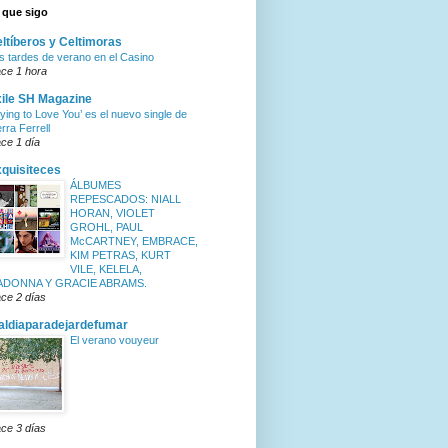
 que sigo
ltíberos y Celtimoras
s tardes de verano en el Casino
ce 1 hora
ile SH Magazine
rying to Love You’ es el nuevo single de
erra Ferrell
ce 1 día
quisiteces
ÁLBUMES
REPESCADOS: NIALL
HORAN, VIOLET
GROHL, PAUL
McCARTNEY, EMBRACE,
KIM PETRAS, KURT
VILE, KELELA,
ADONNA Y GRACIE ABRAMS.
ce 2 días
ldiaparadejardefumar
El verano vouyeur
ce 3 días