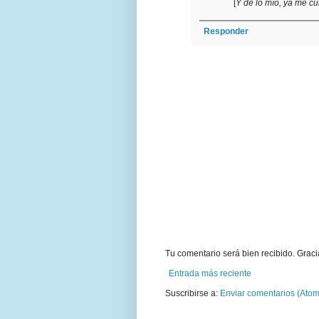
[
Y de lo mío, ya me cu
Responder
Tu comentario será bien recibido. Graci
Entrada más reciente
Suscribirse a:
Enviar comentarios (Atom