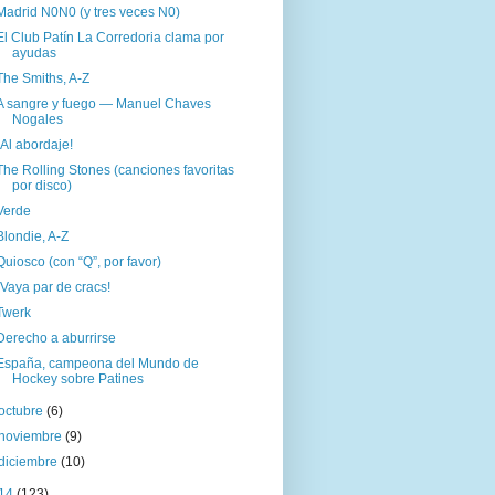
Madrid N0N0 (y tres veces N0)
El Club Patín La Corredoria clama por
ayudas
The Smiths, A-Z
A sangre y fuego — Manuel Chaves
Nogales
¡Al abordaje!
The Rolling Stones (canciones favoritas
por disco)
Verde
Blondie, A-Z
Quiosco (con “Q”, por favor)
¡Vaya par de cracs!
Twerk
Derecho a aburrirse
España, campeona del Mundo de
Hockey sobre Patines
octubre
(6)
noviembre
(9)
diciembre
(10)
14
(123)