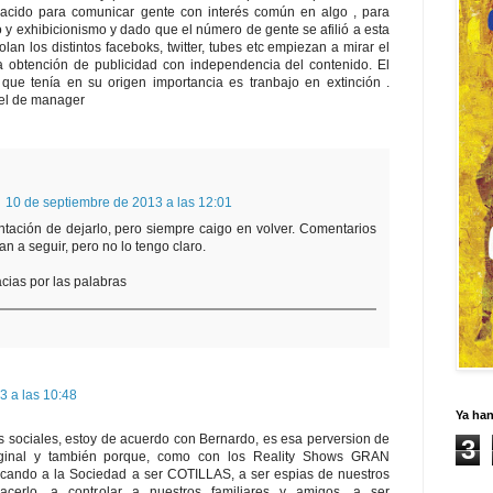
nacido para comunicar gente con interés común en algo , para
 y exhibicionismo y dado que el número de gente se afilió a esta
lan los distintos faceboks, twitter, tubes etc empiezan a mirar el
 obtención de publicidad con independencia del contenido. El
que tenía en su origen importancia es tranbajo en extinción .
pel de manager
10 de septiembre de 2013 a las 12:01
tación de dejarlo, pero siempre caigo en volver. Comentarios
n a seguir, pero no lo tengo claro.
acias por las palabras
3 a las 10:48
Ya ha
s sociales, estoy de acuerdo con Bernardo, es esa perversion de
3
ginal y también porque, como con los Reality Shows GRAN
ando a la Sociedad a ser COTILLAS, a ser espias de nuestros
cerlo, a controlar a nuestros familiares y amigos, a ser