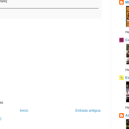
raré
]
Mi
Ha
Co
Ha
E
as
Ha
Inicio
Entrada antigua
Ar
)