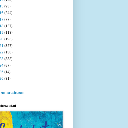
15
(93)
16
(244)
17
(77)
18
(127)
19
(113)
20
(193)
21
(327)
22
(138)
23
(338)
24
(87)
25
(14)
26
(31)
nciar abuso
cierta edad