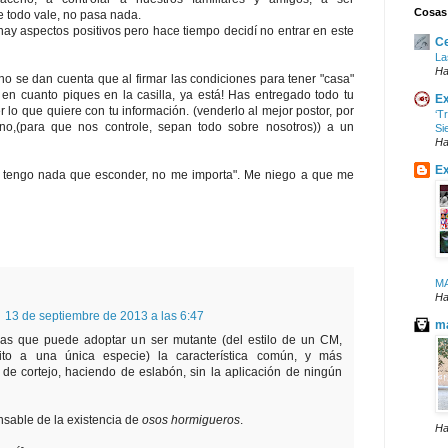
Cosas
ue todo vale, no pasa nada.
 hay aspectos positivos pero hace tiempo decidí no entrar en este
Ce
La
Ha
o se dan cuenta que al firmar las condiciones para tener "casa"
n cuanto piques en la casilla, ya está! Has entregado todo tu
Ex
lo que quiere con tu información. (venderlo al mejor postor, por
‘T
rno,(para que nos controle, sepan todo sobre nosotros)) a un
Si
Ha
Ex
tengo nada que esconder, no me importa". Me niego a que me
M
Ha
13 de septiembre de 2013 a las 6:47
ma
mas que puede adoptar un ser mutante (del estilo de un CM,
scrito a una única especie) la característica común, y más
al de cortejo, haciendo de eslabón, sin la aplicación de ningún
sable de la existencia de
osos hormigueros
.
Ha