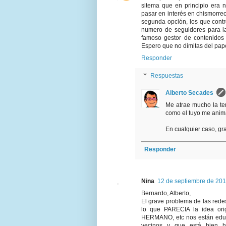
sitema que en principio era 
pasar en interés en chismorreo
segunda opción, los que contro
numero de seguidores para la
famoso gestor de contenidos 
Espero que no dimitas del pa
Responder
Respuestas
Alberto Secades
Me atrae mucho la ten
como el tuyo me anima
En cualquier caso, gr
Responder
Nina
12 de septiembre de 201
Bernardo, Alberto,
El grave problema de las rede
lo que PARECIA la idea ori
HERMANO, etc nos están educ
vecinos y que está bien ha