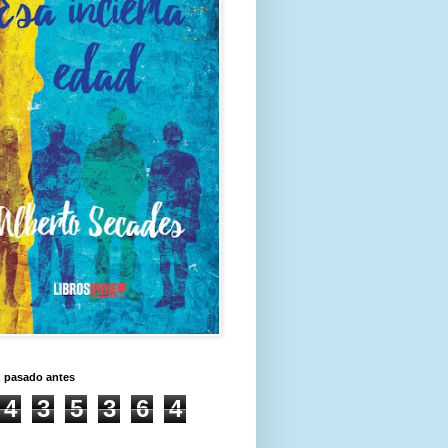
n pasado antes
4
3
5
3
6
4