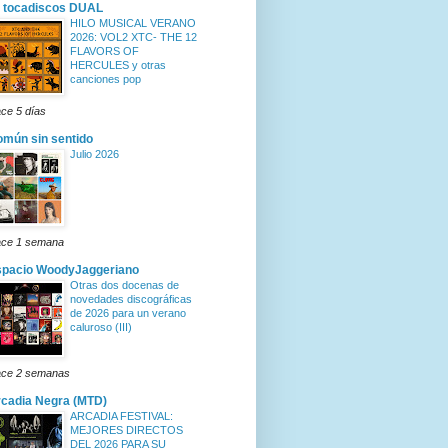
 tocadiscos DUAL
HILO MUSICAL VERANO
2026: VOL2 XTC- THE 12
FLAVORS OF
HERCULES y otras
canciones pop
ce 5 días
mún sin sentido
Julio 2026
ce 1 semana
spacio WoodyJaggeriano
Otras dos docenas de
novedades discográficas
de 2026 para un verano
caluroso (III)
ce 2 semanas
cadia Negra (MTD)
ARCADIA FESTIVAL:
MEJORES DIRECTOS
DEL 2026 PARA SU