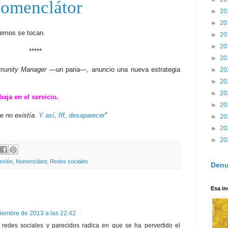
omenclátor
►
20
►
20
remos se tocan.
►
20
►
20
*****
►
20
unity Manager
—un paria—, anuncio una nueva estrategia
►
20
►
20
►
20
aja en el servicio.
►
20
e no existía.
Y así, fff, desaparecer
”
►
20
►
20
►
20
exión
,
Nomenclátor
,
Redes sociales
Denu
Esa in
tiembre de 2013 a las 22:42
redes sociales y parecidos radica en que se ha pervertido el